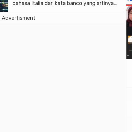
bahasa Italia dari kata banco yang artinya
adalah peti, bangku atau lemari. Lemari atau
Advertisment
peti merupakan simbol untuk menjelaskan
fungsi dasar dari bank umum yaitu: (1)
tempat yang aman untuk menitipkan uang
(safe keeping function); (2) penyedia […]