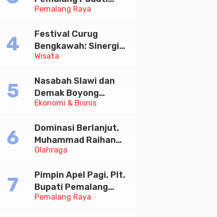
Pemalang Raya
Kirab Festival Kamir
2026
Festival Curug
Bengkawah: Sinergi
Wisata
Desa Sikasur dan
UGM dalam
Nasabah Slawi dan
Memajukan Wisata
Demak Boyong
serta UMKM Lokal
Ekonomi & Bisnis
Toyota Innova Zenix
Hybrid di Undian
Dominasi Berlanjut,
Tabungan Bima Bank
Muhammad Raihan
Jateng
Olahraga
Fadila Sabet Emas
Kyorugi di Asian
Pimpin Apel Pagi, Plt.
Taekwondo Indonesia
Bupati Pemalang
Open 2026
Pemalang Raya
Tekankan Disiplin dan
Soliditas ASN untuk