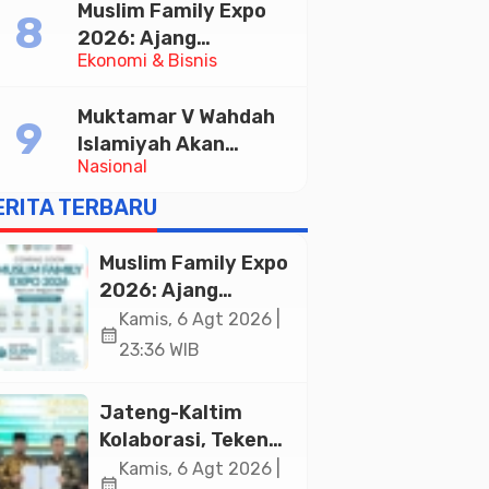
Muslim Family Expo
Pelayanan Publik
2026: Ajang
Ekonomi & Bisnis
Silaturahim dan
Kebangkitan Ekonomi
Muktamar V Wahdah
Halal di Jakarta
Islamiyah Akan
Nasional
Kukuhkan 10.000
Guru Al-Qur’an di
ERITA TERBARU
Masjid Istiqlal
Muslim Family Expo
2026: Ajang
Silaturahim dan
Kamis, 6 Agt 2026 |
calendar_month
Kebangkitan
23:36 WIB
Ekonomi Halal di
Jakarta
Jateng-Kaltim
Kolaborasi, Teken
19 Kerja Sama
Kamis, 6 Agt 2026 |
calendar_month