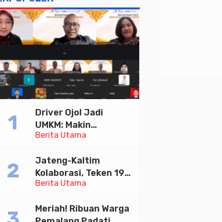
Driver Ojol Jadi
UMKM: Makin
Berita Utama
Sejahtera atau
Merana? Ini Temuan
Jateng-Kaltim
Diskusi Paramadina
Kolaborasi, Teken 19
Berita Utama
Kerja Sama Ekonomi
Senilai Rp 20,2 Triliun
Meriah! Ribuan Warga
Pemalang Padati