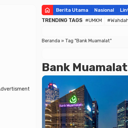
home
Berita Utama
Nasional
Lin
TRENDING TAGS
#UMKM
#Wahdah 
Beranda
»
Tag "Bank Muamalat"
Bank Muamalat
dvertisment