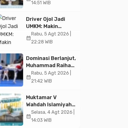
Ekonomi Senilai Rp
14:51 WIB
20,2 Triliun
Driver Ojol Jadi
UMKM: Makin
Sejahtera atau
Rabu, 5 Agt 2026 |
calendar_month
Merana? Ini
22:28 WIB
Temuan Diskusi
Paramadina
Dominasi Berlanjut,
Muhammad Raihan
Fadila Sabet Emas
Rabu, 5 Agt 2026 |
calendar_month
Kyorugi di Asian
21:42 WIB
Taekwondo
Indonesia Open
Muktamar V
2026
Wahdah Islamiyah
Akan Kukuhkan
Selasa, 4 Agt 2026 |
calendar_month
10.000 Guru Al-
14:03 WIB
Qur’an di Masjid