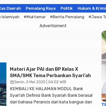
tas Daerah
Pemalang Raya
Politik
Hukum & Krimi
Islamiyah
#Muktamar
#Berita Pemalang
#Jawa T
Advertisment
Materi Ajar PAI dan BP Kelas X
SMA/SMK Tema Perbankan Syari’ah
calendar_month
Senin, 5 Mei 2025 | 04:02 WIB
KEMBALI KE HALAMAN MODUL Bank
Syari’ah Definisi Bank Syariah Bank berasal
dari bahasa Perancis dari kata bangue dan
T