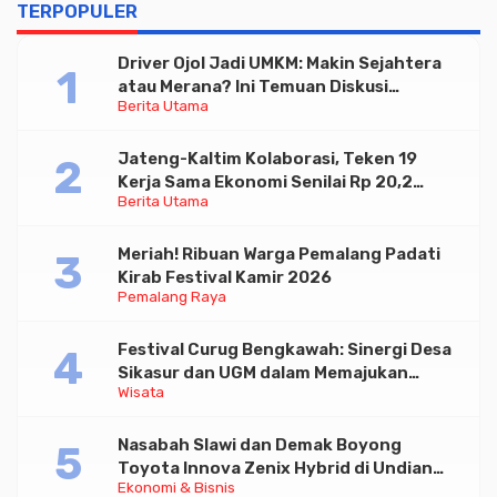
TERPOPULER
Driver Ojol Jadi UMKM: Makin Sejahtera
atau Merana? Ini Temuan Diskusi
Berita Utama
Paramadina
Jateng-Kaltim Kolaborasi, Teken 19
Kerja Sama Ekonomi Senilai Rp 20,2
Berita Utama
Triliun
Meriah! Ribuan Warga Pemalang Padati
Kirab Festival Kamir 2026
Pemalang Raya
Festival Curug Bengkawah: Sinergi Desa
Sikasur dan UGM dalam Memajukan
Wisata
Wisata serta UMKM Lokal
Nasabah Slawi dan Demak Boyong
Toyota Innova Zenix Hybrid di Undian
Ekonomi & Bisnis
Tabungan Bima Bank Jateng