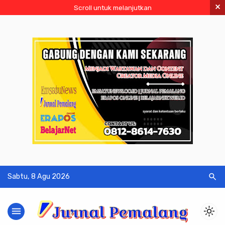
×
Scroll untuk melanjutkan
search
Sabtu, 8 Agu 2026
menu
light_mode