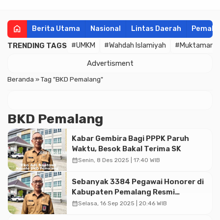
home
Berita Utama
Nasional
Lintas Daerah
Pemala
TRENDING TAGS
#UMKM
#Wahdah Islamiyah
#Muktamar
Advertisment
Beranda
»
Tag "BKD Pemalang"
BKD Pemalang
Kabar Gembira Bagi PPPK Paruh
Waktu, Besok Bakal Terima SK
calendar_month
Senin, 8 Des 2025 | 17:40 WIB
Sebanyak 3384 Pegawai Honorer di
Kabupaten Pemalang Resmi
Diangkat Jadi PPPK Paruh Waktu
calendar_month
Selasa, 16 Sep 2025 | 20:46 WIB