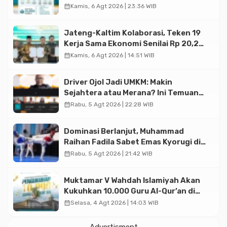
Halal di Jakarta
calendar_month
Kamis, 6 Agt 2026 | 23:36 WIB
Jateng-Kaltim Kolaborasi, Teken 19
Kerja Sama Ekonomi Senilai Rp 20,2
Triliun
calendar_month
Kamis, 6 Agt 2026 | 14:51 WIB
Driver Ojol Jadi UMKM: Makin
Sejahtera atau Merana? Ini Temuan
Diskusi Paramadina
calendar_month
Rabu, 5 Agt 2026 | 22:28 WIB
Dominasi Berlanjut, Muhammad
Raihan Fadila Sabet Emas Kyorugi di
Asian Taekwondo Indonesia Open
calendar_month
Rabu, 5 Agt 2026 | 21:42 WIB
2026
Muktamar V Wahdah Islamiyah Akan
Kukuhkan 10.000 Guru Al-Qur’an di
Masjid Istiqlal
calendar_month
Selasa, 4 Agt 2026 | 14:03 WIB