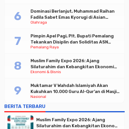
Dominasi Berlanjut, Muhammad Raihan
Fadila Sabet Emas Kyorugi di Asian
Olahraga
Taekwondo Indonesia Open 2026
Pimpin Apel Pagi, Plt. Bupati Pemalang
Tekankan Disiplin dan Soliditas ASN
Pemalang Raya
untuk Pelayanan Publik
Muslim Family Expo 2026: Ajang
Silaturahim dan Kebangkitan Ekonomi
Ekonomi & Bisnis
Halal di Jakarta
Muktamar V Wahdah Islamiyah Akan
Kukuhkan 10.000 Guru Al-Qur’an di Masjid
Nasional
Istiqlal
BERITA TERBARU
Muslim Family Expo 2026: Ajang
Silaturahim dan Kebangkitan Ekonomi