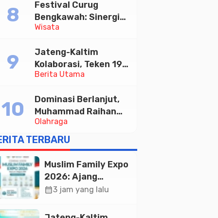
Festival Curug
Tabungan Bima Bank
Bengkawah: Sinergi
Jateng
Wisata
Desa Sikasur dan
UGM dalam
Jateng-Kaltim
Memajukan Wisata
Kolaborasi, Teken 19
serta UMKM Lokal
Berita Utama
Kerja Sama Ekonomi
Senilai Rp 20,2 Triliun
Dominasi Berlanjut,
Muhammad Raihan
Olahraga
Fadila Sabet Emas
Kyorugi di Asian
ERITA TERBARU
Taekwondo Indonesia
Open 2026
Muslim Family Expo
2026: Ajang
Silaturahim dan
calendar_month
3 jam yang lalu
Kebangkitan
Ekonomi Halal di
Jateng-Kaltim