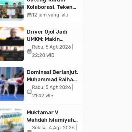
Jakarta
Kolaborasi, Teken
19 Kerja Sama
calendar_month
12 jam yang lalu
Ekonomi Senilai Rp
20,2 Triliun
Driver Ojol Jadi
UMKM: Makin
Sejahtera atau
Rabu, 5 Agt 2026 |
calendar_month
Merana? Ini
22:28 WIB
Temuan Diskusi
Paramadina
Dominasi Berlanjut,
Muhammad Raihan
Fadila Sabet Emas
Rabu, 5 Agt 2026 |
calendar_month
Kyorugi di Asian
21:42 WIB
Taekwondo
Indonesia Open
Muktamar V
2026
Wahdah Islamiyah
Akan Kukuhkan
Selasa, 4 Agt 2026 |