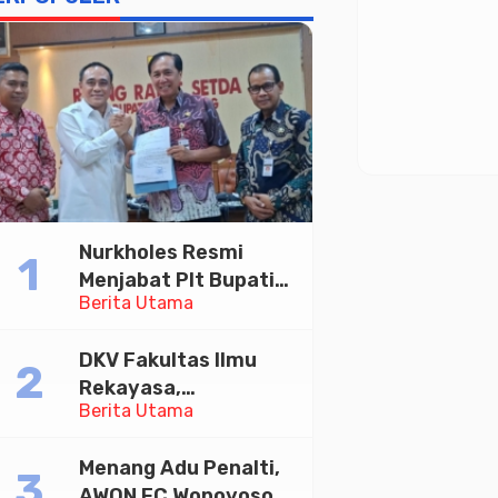
Nurkholes Resmi
Menjabat Plt Bupati
Berita Utama
Pemalang
DKV Fakultas Ilmu
Rekayasa,
Berita Utama
Universitas
Paramadina Gelar
Menang Adu Penalti,
Diskusi Desain
AWON FC Wonoyoso