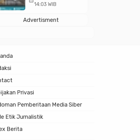
calendar_month
10.000 Guru Al-
14:03 WIB
Qur’an di Masjid
Istiqlal
Advertisment
randa
aksi
ntact
ijakan Privasi
oman Pemberitaan Media Siber
e Etik Jurnalistik
ex Berita