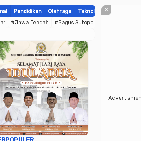
×
nal
Pendidikan
Olahraga
Teknologi
Kolom
Wis
ar
#Jawa Tengah
#Bagus Sutopo
#Bhayangkara C
Advertisme
ERPOPULER