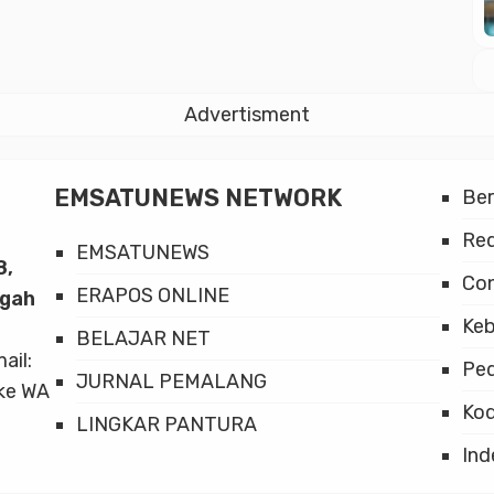
Advertisment
EMSATUNEWS NETWORK
Be
Red
EMSATUNEWS
8,
Co
ERAPOS ONLINE
ngah
Keb
BELAJAR NET
mail:
Ped
JURNAL PEMALANG
ke WA
Kod
LINGKAR PANTURA
Ind