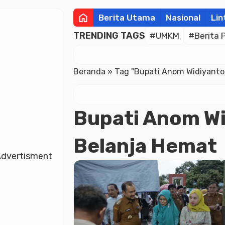
home
Berita Utama
Nasional
Lin
TRENDING TAGS
#UMKM
#Berita 
Beranda
»
Tag "Bupati Anom Widiyantor
Bupati Anom Wi
Belanja Hemat
dvertisment