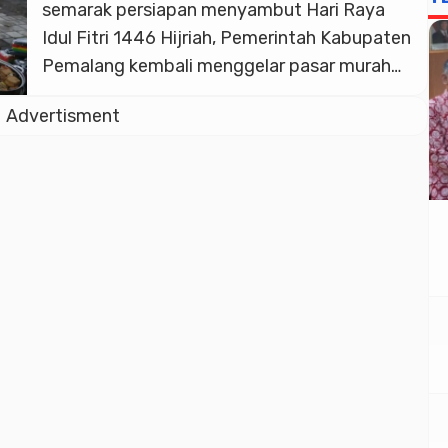
semarak persiapan menyambut Hari Raya
Idul Fitri 1446 Hijriah, Pemerintah Kabupaten
Pemalang kembali menggelar pasar murah
tahap kedua di Desa Mandiraja, Kecamatan
Advertisment
Moga, pada Selasa (18/3/2025). Acara yang
dibuka langsung oleh Bupati Pemalang,
Anom Widiyantoro, ini diharapkan menjadi
instrumen efektif dalam mengendalikan laju
inflasi yang kerap melonjak menjelang hari-
hari besar. […]