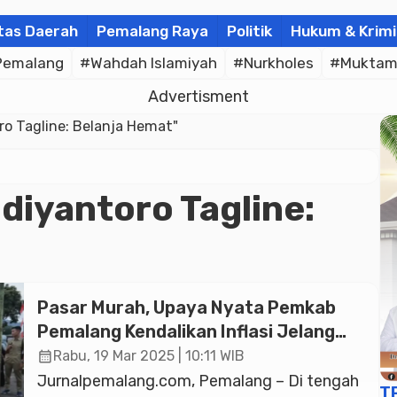
tas Daerah
Pemalang Raya
Politik
Hukum & Krimi
Pemalang
#Wahdah Islamiyah
#Nurkholes
#Muktam
Advertisment
o Tagline: Belanja Hemat"
diyantoro Tagline:
Pasar Murah, Upaya Nyata Pemkab
Pemalang Kendalikan Inflasi Jelang
Idul Fitri.
calendar_month
Rabu, 19 Mar 2025 | 10:11 WIB
Jurnalpemalang.com, Pemalang – Di tengah
T