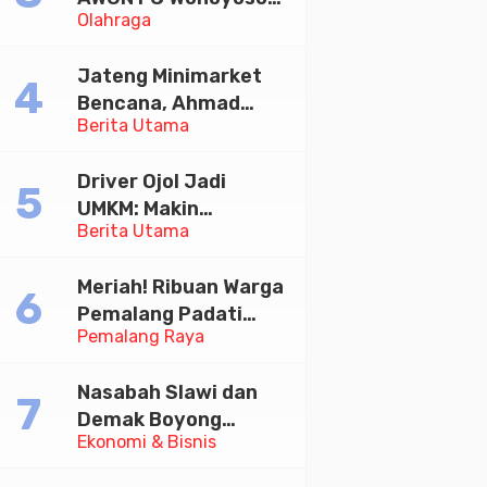
Olahraga
Juara Bhayangkara
Cup 2026
Jateng Minimarket
Bencana, Ahmad
Berita Utama
Luthfi Minta PMI Jadi
Garda Depan
Driver Ojol Jadi
UMKM: Makin
Berita Utama
Sejahtera atau
Merana? Ini Temuan
Meriah! Ribuan Warga
Diskusi Paramadina
Pemalang Padati
Pemalang Raya
Kirab Festival Kamir
2026
Nasabah Slawi dan
Demak Boyong
Ekonomi & Bisnis
Toyota Innova Zenix
Hybrid di Undian