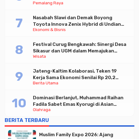
Pemalang Raya
Nasabah Slawi dan Demak Boyong
Toyota Innova Zenix Hybrid di Undian
Ekonomi & Bisnis
Tabungan Bima Bank Jateng
Festival Curug Bengkawah: Sinergi Desa
Sikasur dan UGM dalam Memajukan
Wisata
Wisata serta UMKM Lokal
Jateng-Kaltim Kolaborasi, Teken 19
Kerja Sama Ekonomi Senilai Rp 20,2
Berita Utama
Triliun
Dominasi Berlanjut, Muhammad Raihan
Fadila Sabet Emas Kyorugi di Asian
Olahraga
Taekwondo Indonesia Open 2026
BERITA TERBARU
Muslim Family Expo 2026: Ajang