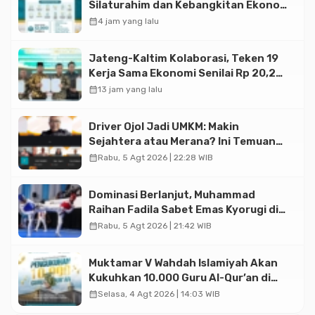
Silaturahim dan Kebangkitan Ekonomi
Halal di Jakarta
calendar_month
4 jam yang lalu
Jateng-Kaltim Kolaborasi, Teken 19
Kerja Sama Ekonomi Senilai Rp 20,2
Triliun
calendar_month
13 jam yang lalu
Driver Ojol Jadi UMKM: Makin
Sejahtera atau Merana? Ini Temuan
Diskusi Paramadina
calendar_month
Rabu, 5 Agt 2026 | 22:28 WIB
Dominasi Berlanjut, Muhammad
Raihan Fadila Sabet Emas Kyorugi di
Asian Taekwondo Indonesia Open
calendar_month
Rabu, 5 Agt 2026 | 21:42 WIB
2026
Muktamar V Wahdah Islamiyah Akan
Kukuhkan 10.000 Guru Al-Qur’an di
Masjid Istiqlal
calendar_month
Selasa, 4 Agt 2026 | 14:03 WIB