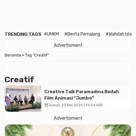
TRENDING TAGS
#UMKM
#Berita Pemalang
#Wahdah Islam
Advertisment
Beranda
»
Tag "Creatif"
Creatif
Creative Talk Paramadina Bedah
Film Animasi “Jumbo”
calendar_month
Jumat, 23 Mei 2025 | 13:54 WIB
Advertisment