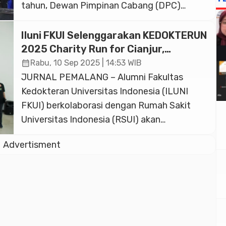
tahun, Dewan Pimpinan Cabang (DPC)
Perhimpunan Advokat Indonesia (Peradi)
Depok akhirnya berhasil menyelenggarakan
Iluni FKUI Selenggarakan KEDOKTERUN
Pendidikan Khusus Profesi Advokat (PKPA)
2025 Charity Run for Cianjur,
perdana dan meluluskan 52 calon advokat.
Langkah Nyata Pulihkan Harapan
calendar_month
Rabu, 10 Sep 2025 | 14:53 WIB
melalui Semangat Kesehatan dan
Acara penutupan PKPA angkatan pertama
JURNAL PEMALANG – Alumni Fakultas
Solidaritas
ini berlangsung meriah di Kantor Peradi DPC
Kedokteran Universitas Indonesia (ILUNI
Kota […]
FKUI) berkolaborasi dengan Rumah Sakit
Universitas Indonesia (RSUI) akan
menyelenggarakan KEDOKTERUN 2025,
Advertisment
sebuah acara lari amal bertajuk “Run With
Purpose”. Acara ini tidak hanya menjadi
ajang olahraga, tetapi juga bentuk
kepedulian dan aksi nyata untuk
membangun kembali Puskesmas Pembantu
di Cigeunang, Cianjur, Jawa Barat yang