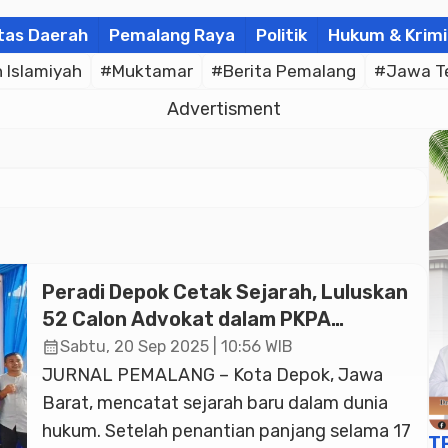
tas Daerah
Pemalang Raya
Politik
Hukum & Krimi
Islamiyah
#Muktamar
#Berita Pemalang
#Jawa T
Advertisment
Peradi Depok Cetak Sejarah, Luluskan
52 Calon Advokat dalam PKPA
Perdana
calendar_month
Sabtu, 20 Sep 2025 | 10:56 WIB
JURNAL PEMALANG – Kota Depok, Jawa
Barat, mencatat sejarah baru dalam dunia
hukum. Setelah penantian panjang selama 17
T