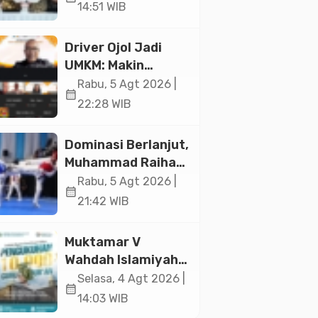
Ekonomi Senilai Rp
14:51 WIB
20,2 Triliun
Driver Ojol Jadi
UMKM: Makin
Sejahtera atau
Rabu, 5 Agt 2026 |
calendar_month
Merana? Ini
22:28 WIB
Temuan Diskusi
Paramadina
Dominasi Berlanjut,
Muhammad Raihan
Fadila Sabet Emas
Rabu, 5 Agt 2026 |
calendar_month
Kyorugi di Asian
21:42 WIB
Taekwondo
Indonesia Open
Muktamar V
2026
Wahdah Islamiyah
Akan Kukuhkan
Selasa, 4 Agt 2026 |
calendar_month
10.000 Guru Al-
14:03 WIB
Qur’an di Masjid