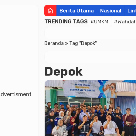
home
Berita Utama
Nasional
Lin
TRENDING TAGS
#UMKM
#Wahdah 
Beranda
»
Tag "Depok"
Depok
dvertisment