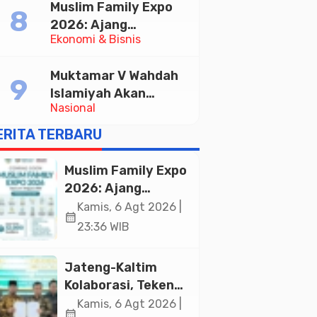
Muslim Family Expo
Pelayanan Publik
2026: Ajang
Ekonomi & Bisnis
Silaturahim dan
Kebangkitan Ekonomi
Muktamar V Wahdah
Halal di Jakarta
Islamiyah Akan
Nasional
Kukuhkan 10.000
Guru Al-Qur’an di
ERITA TERBARU
Masjid Istiqlal
Muslim Family Expo
2026: Ajang
Silaturahim dan
Kamis, 6 Agt 2026 |
calendar_month
Kebangkitan
23:36 WIB
Ekonomi Halal di
Jakarta
Jateng-Kaltim
Kolaborasi, Teken
19 Kerja Sama
Kamis, 6 Agt 2026 |
calendar_month