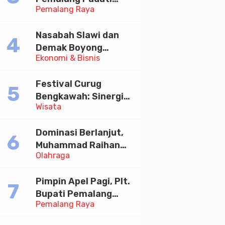
Pemalang Raya
Kirab Festival Kamir
2026
Nasabah Slawi dan
Demak Boyong
Ekonomi & Bisnis
Toyota Innova Zenix
Hybrid di Undian
Festival Curug
Tabungan Bima Bank
Bengkawah: Sinergi
Jateng
Wisata
Desa Sikasur dan
UGM dalam
Dominasi Berlanjut,
Memajukan Wisata
Muhammad Raihan
serta UMKM Lokal
Olahraga
Fadila Sabet Emas
Kyorugi di Asian
Pimpin Apel Pagi, Plt.
Taekwondo Indonesia
Bupati Pemalang
Open 2026
Pemalang Raya
Tekankan Disiplin dan
Soliditas ASN untuk