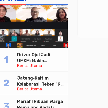
Driver Ojol Jadi
UMKM: Makin
Berita Utama
Sejahtera atau
Merana? Ini Temuan
Jateng-Kaltim
Diskusi Paramadina
Kolaborasi, Teken 19
Berita Utama
Kerja Sama Ekonomi
Senilai Rp 20,2 Triliun
Meriah! Ribuan Warga
Pemalang Padati