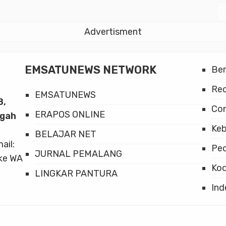
Advertisment
EMSATUNEWS NETWORK
Be
Red
EMSATUNEWS
8,
Co
ERAPOS ONLINE
ngah
Keb
BELAJAR NET
mail:
Ped
JURNAL PEMALANG
ke WA
Kod
LINGKAR PANTURA
Ind