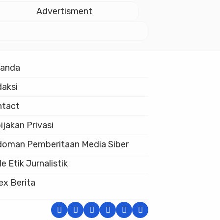
Istiqlal
Advertisment
randa
aksi
ntact
ijakan Privasi
oman Pemberitaan Media Siber
e Etik Jurnalistik
ex Berita