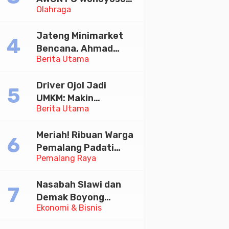
Olahraga
Juara Bhayangkara
Cup 2026
Jateng Minimarket
Bencana, Ahmad
Berita Utama
Luthfi Minta PMI Jadi
Garda Depan
Driver Ojol Jadi
UMKM: Makin
Berita Utama
Sejahtera atau
Merana? Ini Temuan
Meriah! Ribuan Warga
Diskusi Paramadina
Pemalang Padati
Pemalang Raya
Kirab Festival Kamir
2026
Nasabah Slawi dan
Demak Boyong
Ekonomi & Bisnis
Toyota Innova Zenix
Hybrid di Undian