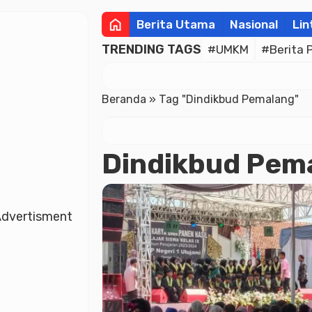
home
Berita Utama
Nasional
Lin
TRENDING TAGS
#UMKM
#Berita 
Beranda
»
Tag "Dindikbud Pemalang"
Dindikbud Pem
dvertisment