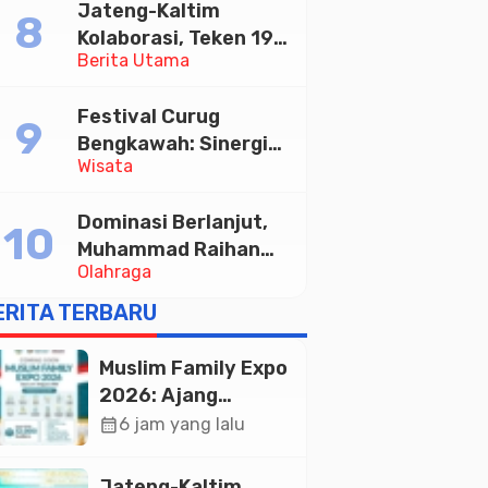
Jateng-Kaltim
Tabungan Bima Bank
Kolaborasi, Teken 19
Jateng
Berita Utama
Kerja Sama Ekonomi
Senilai Rp 20,2 Triliun
Festival Curug
Bengkawah: Sinergi
Wisata
Desa Sikasur dan
UGM dalam
Dominasi Berlanjut,
Memajukan Wisata
Muhammad Raihan
serta UMKM Lokal
Olahraga
Fadila Sabet Emas
Kyorugi di Asian
ERITA TERBARU
Taekwondo Indonesia
Open 2026
Muslim Family Expo
2026: Ajang
Silaturahim dan
calendar_month
6 jam yang lalu
Kebangkitan
Ekonomi Halal di
Jateng-Kaltim