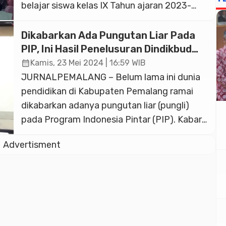
belajar siswa kelas IX Tahun ajaran 2023-
2024, di halaman sekolah setempat Kamis
(6/6/2024). Pantauan wartawan di lokasi,
Dikabarkan Ada Pungutan Liar Pada
acara tersebut nampak juga acara
PIP, Ini Hasil Penelusuran Dindikbud
pelepasan siswa-siswi kelas IX tahun ajaran
Pemalang
calendar_month
Kamis, 23 Mei 2024 | 16:59 WIB
2023-2024. Prosesi acara pelepasan, digelar
JURNALPEMALANG – Belum lama ini dunia
ditengah-tengah acara gelar karya dengan
pendidikan di Kabupaten Pemalang ramai
pengalungan […]
dikabarkan adanya pungutan liar (pungli)
pada Program Indonesia Pintar (PIP). Kabar
pungutan liar itu terjadi di beberapa Sekolah
Advertisment
Dasar (SD) Negeri di Kecamatan Pemalang,
Kabupaten Pemalang. Menindak lanjuti kabar
tersebut Dinas Pendidikan dan Kebudayaan
(Dindikbud) Kabupaten Pemalang melakukan
penelusuran untuk memastikan
kebenarannya kabar tersebut. […]