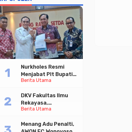
Nurkholes Resmi
Menjabat Plt Bupati
Berita Utama
Pemalang
DKV Fakultas Ilmu
Rekayasa,
Berita Utama
Universitas
Paramadina Gelar
Menang Adu Penalti,
Diskusi Desain
AWON FC Wonoyoso