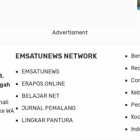
Advertisment
EMSATUNEWS NETWORK
Be
Red
EMSATUNEWS
8,
Co
ERAPOS ONLINE
ngah
Keb
BELAJAR NET
mail:
Ped
JURNAL PEMALANG
ke WA
Kod
LINGKAR PANTURA
Ind