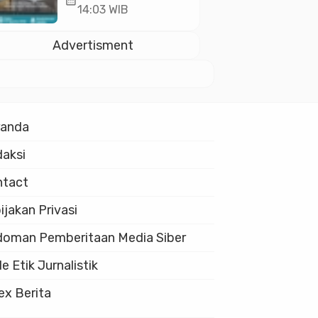
calendar_month
10.000 Guru Al-
14:03 WIB
Qur’an di Masjid
Istiqlal
Advertisment
randa
aksi
ntact
ijakan Privasi
oman Pemberitaan Media Siber
e Etik Jurnalistik
ex Berita