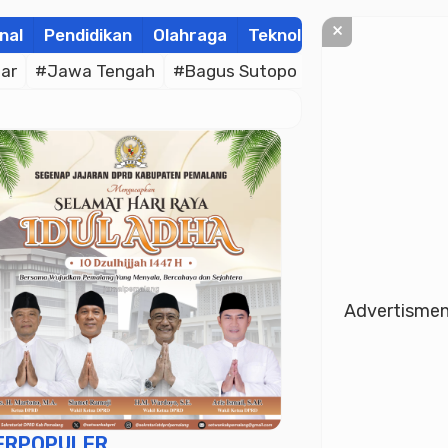
×
nal
Pendidikan
Olahraga
Teknologi
Kolom
Wis
ar
#Jawa Tengah
#Bagus Sutopo
#Bhayangkara C
Advertisme
ERPOPULER