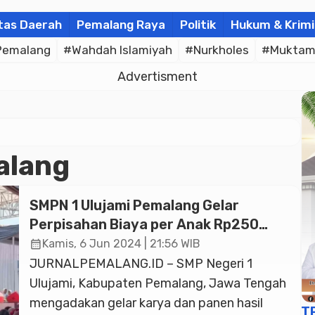
tas Daerah
Pemalang Raya
Politik
Hukum & Krimi
Pemalang
#Wahdah Islamiyah
#Nurkholes
#Muktam
Advertisment
alang
SMPN 1 Ulujami Pemalang Gelar
Perpisahan Biaya per Anak Rp250
Ribu. Wali Murid : untuk Macem-macem
calendar_month
Kamis, 6 Jun 2024 | 21:56 WIB
Termasuk Ijazah
JURNALPEMALANG.ID – SMP Negeri 1
Ulujami, Kabupaten Pemalang, Jawa Tengah
mengadakan gelar karya dan panen hasil
T