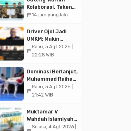
Jakarta
Kolaborasi, Teken
19 Kerja Sama
calendar_month
14 jam yang lalu
Ekonomi Senilai Rp
20,2 Triliun
Driver Ojol Jadi
UMKM: Makin
Sejahtera atau
Rabu, 5 Agt 2026 |
calendar_month
Merana? Ini
22:28 WIB
Temuan Diskusi
Paramadina
Dominasi Berlanjut,
Muhammad Raihan
Fadila Sabet Emas
Rabu, 5 Agt 2026 |
calendar_month
Kyorugi di Asian
21:42 WIB
Taekwondo
Indonesia Open
Muktamar V
2026
Wahdah Islamiyah
Akan Kukuhkan
Selasa, 4 Agt 2026 |