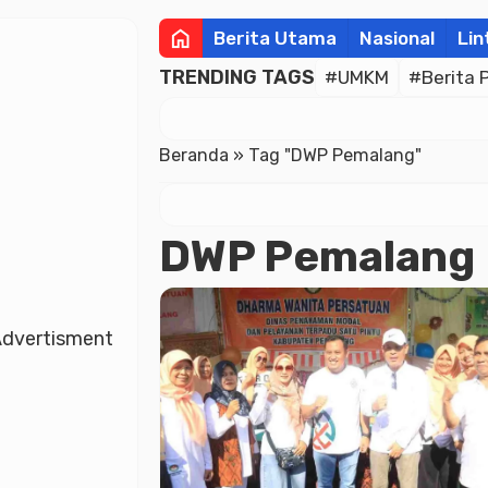
home
Berita Utama
Nasional
Lin
TRENDING TAGS
#UMKM
#Berita 
Beranda
»
Tag "DWP Pemalang"
DWP Pemalang
dvertisment