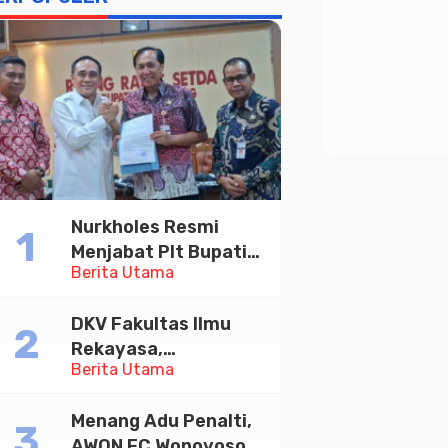
Nurkholes Resmi
Menjabat Plt Bupati
Berita Utama
Pemalang
DKV Fakultas Ilmu
Rekayasa,
Berita Utama
Universitas
Paramadina Gelar
Menang Adu Penalti,
Diskusi Desain
AWON FC Wonoyoso