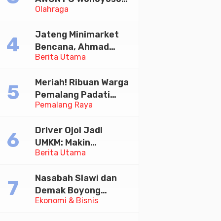
Olahraga
Juara Bhayangkara
Cup 2026
Jateng Minimarket
Bencana, Ahmad
Berita Utama
Luthfi Minta PMI Jadi
Garda Depan
Meriah! Ribuan Warga
Pemalang Padati
Pemalang Raya
Kirab Festival Kamir
2026
Driver Ojol Jadi
UMKM: Makin
Berita Utama
Sejahtera atau
Merana? Ini Temuan
Nasabah Slawi dan
Diskusi Paramadina
Demak Boyong
Ekonomi & Bisnis
Toyota Innova Zenix
Hybrid di Undian