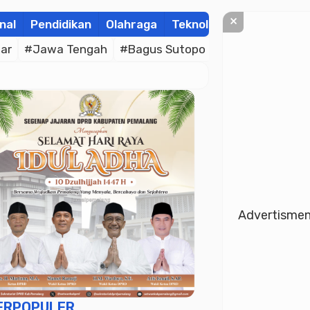
×
nal
Pendidikan
Olahraga
Teknologi
Kolom
Wis
ar
#Jawa Tengah
#Bagus Sutopo
#Bhayangkara C
Advertisme
ERPOPULER