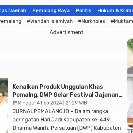
tas Daerah
Pemalang Raya
Politik
Hukum & Krimi
Pemalang
#Wahdah Islamiyah
#Nurkholes
#Muktam
Advertisment
Kenalkan Produk Unggulan Khas
Pemalng, DWP Gelar Festival Jajanan
Pemalang
calendar_month
Minggu, 4 Feb 2024 | 21:29 WIB
JURNALPEMALANG.ID – Dalam rangka
peringatan Hari Jadi Kabupaten ke-449,
Dharma Wanita Persatuan (DWP) Kabupaten
T