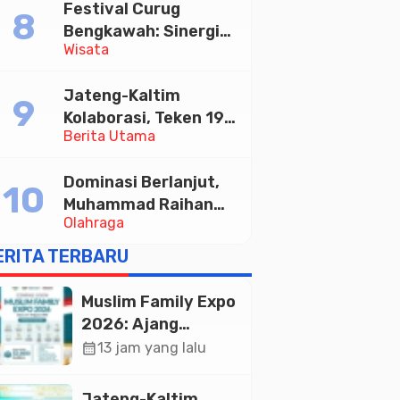
Festival Curug
Tabungan Bima Bank
Bengkawah: Sinergi
Jateng
Wisata
Desa Sikasur dan
UGM dalam
Jateng-Kaltim
Memajukan Wisata
Kolaborasi, Teken 19
serta UMKM Lokal
Berita Utama
Kerja Sama Ekonomi
Senilai Rp 20,2 Triliun
Dominasi Berlanjut,
Muhammad Raihan
Olahraga
Fadila Sabet Emas
Kyorugi di Asian
ERITA TERBARU
Taekwondo Indonesia
Open 2026
Muslim Family Expo
2026: Ajang
Silaturahim dan
calendar_month
13 jam yang lalu
Kebangkitan
Ekonomi Halal di
Jateng-Kaltim