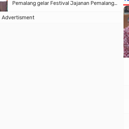
Pemalang gelar Festival Jajanan Pemalang
di ruas jalan depan komplek pendopo
Advertisment
kabupaten setempat, Minggu (4/2/2024).
Acara tersebut dibuka oleh Bupati Pemalang
Mansur Hidayat ditandai dengan pemukulan
gong dan pelepasan balon. Dalam sambutan
Mansur mengatakan, acara seperti ini
sebenarnya perlu dilakukan pada […]