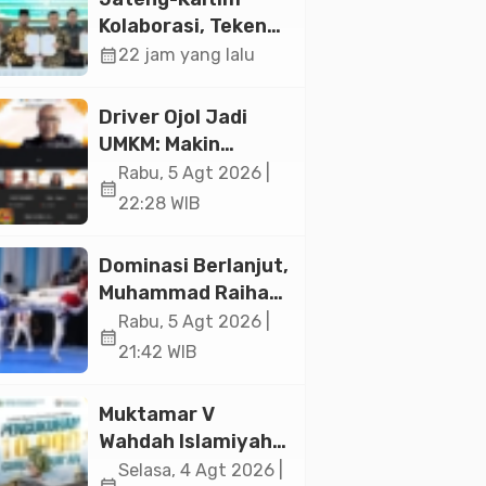
Jakarta
Kolaborasi, Teken
19 Kerja Sama
calendar_month
22 jam yang lalu
Ekonomi Senilai Rp
20,2 Triliun
Driver Ojol Jadi
UMKM: Makin
Sejahtera atau
Rabu, 5 Agt 2026 |
calendar_month
Merana? Ini
22:28 WIB
Temuan Diskusi
Paramadina
Dominasi Berlanjut,
Muhammad Raihan
Fadila Sabet Emas
Rabu, 5 Agt 2026 |
calendar_month
Kyorugi di Asian
21:42 WIB
Taekwondo
Indonesia Open
Muktamar V
2026
Wahdah Islamiyah
Akan Kukuhkan
Selasa, 4 Agt 2026 |