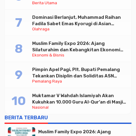
Berita Utama
Triliun
Dominasi Berlanjut, Muhammad Raihan
Fadila Sabet Emas Kyorugi di Asian
Olahraga
Taekwondo Indonesia Open 2026
Muslim Family Expo 2026: Ajang
Silaturahim dan Kebangkitan Ekonomi
Ekonomi & Bisnis
Halal di Jakarta
Pimpin Apel Pagi, Plt. Bupati Pemalang
Tekankan Disiplin dan Soliditas ASN
Pemalang Raya
untuk Pelayanan Publik
Muktamar V Wahdah Islamiyah Akan
Kukuhkan 10.000 Guru Al-Qur’an di Masjid
Nasional
Istiqlal
BERITA TERBARU
Muslim Family Expo 2026: Ajang