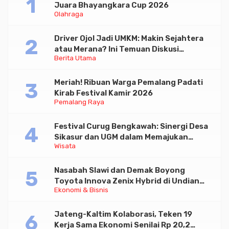
Juara Bhayangkara Cup 2026
Olahraga
Driver Ojol Jadi UMKM: Makin Sejahtera
atau Merana? Ini Temuan Diskusi
Berita Utama
Paramadina
Meriah! Ribuan Warga Pemalang Padati
Kirab Festival Kamir 2026
Pemalang Raya
Festival Curug Bengkawah: Sinergi Desa
Sikasur dan UGM dalam Memajukan
Wisata
Wisata serta UMKM Lokal
Nasabah Slawi dan Demak Boyong
Toyota Innova Zenix Hybrid di Undian
Ekonomi & Bisnis
Tabungan Bima Bank Jateng
Jateng-Kaltim Kolaborasi, Teken 19
Kerja Sama Ekonomi Senilai Rp 20,2