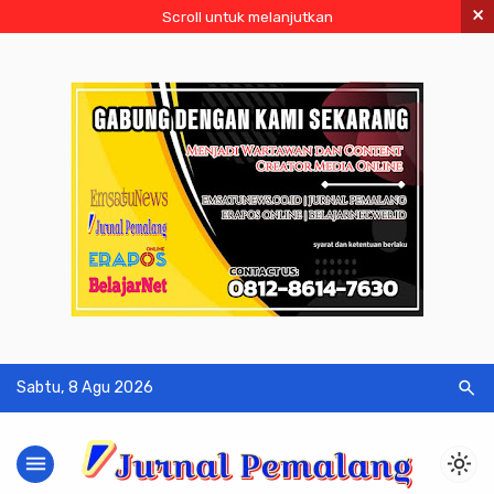
×
Scroll untuk melanjutkan
search
Sabtu, 8 Agu 2026
menu
light_mode