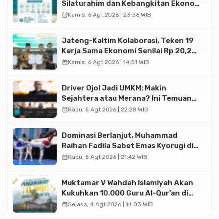
Silaturahim dan Kebangkitan Ekonomi
Halal di Jakarta
calendar_month
Kamis, 6 Agt 2026 | 23:36 WIB
Jateng-Kaltim Kolaborasi, Teken 19
Kerja Sama Ekonomi Senilai Rp 20,2
Triliun
calendar_month
Kamis, 6 Agt 2026 | 14:51 WIB
Driver Ojol Jadi UMKM: Makin
Sejahtera atau Merana? Ini Temuan
Diskusi Paramadina
calendar_month
Rabu, 5 Agt 2026 | 22:28 WIB
Dominasi Berlanjut, Muhammad
Raihan Fadila Sabet Emas Kyorugi di
Asian Taekwondo Indonesia Open
calendar_month
Rabu, 5 Agt 2026 | 21:42 WIB
2026
Muktamar V Wahdah Islamiyah Akan
Kukuhkan 10.000 Guru Al-Qur’an di
Masjid Istiqlal
calendar_month
Selasa, 4 Agt 2026 | 14:03 WIB