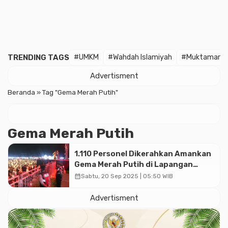
TRENDING TAGS
#UMKM
#Wahdah Islamiyah
#Muktamar
Advertisment
Beranda
»
Tag "Gema Merah Putih"
Gema Merah Putih
1.110 Personel Dikerahkan Amankan
Gema Merah Putih di Lapangan
Gelora Suyudono
calendar_month
Sabtu, 20 Sep 2025 | 05:50 WIB
Advertisment