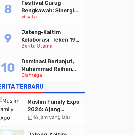
Festival Curug
Tabungan Bima Bank
Bengkawah: Sinergi
Jateng
Wisata
Desa Sikasur dan
UGM dalam
Jateng-Kaltim
Memajukan Wisata
Kolaborasi, Teken 19
serta UMKM Lokal
Berita Utama
Kerja Sama Ekonomi
Senilai Rp 20,2 Triliun
Dominasi Berlanjut,
Muhammad Raihan
Olahraga
Fadila Sabet Emas
Kyorugi di Asian
ERITA TERBARU
Taekwondo Indonesia
Open 2026
Muslim Family Expo
2026: Ajang
Silaturahim dan
calendar_month
16 jam yang lalu
Kebangkitan
Ekonomi Halal di
Jateng-Kaltim