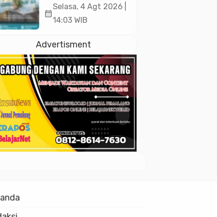
Akan Kukuhkan
Selasa, 4 Agt 2026 |
calendar_month
10.000 Guru Al-
14:03 WIB
Qur’an di Masjid
Istiqlal
Advertisment
randa
aksi