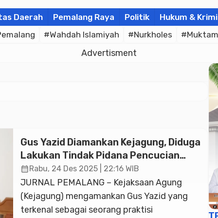
tas Daerah
Pemalang Raya
Politik
Hukum & Krimi
Pemalang
#Wahdah Islamiyah
#Nurkholes
#Muktam
Advertisment
Gus Yazid Diamankan Kejagung, Diduga
Lakukan Tindak Pidana Pencucian
Uang
calendar_month
Rabu, 24 Des 2025 | 22:16 WIB
JURNAL PEMALANG – Kejaksaan Agung
(Kejagung) mengamankan Gus Yazid yang
terkenal sebagai seorang praktisi
T