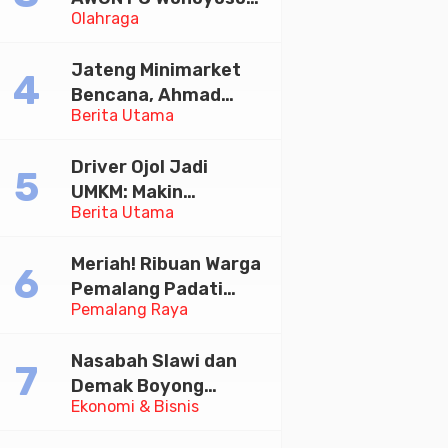
Olahraga
Juara Bhayangkara
Cup 2026
Jateng Minimarket
Bencana, Ahmad
Berita Utama
Luthfi Minta PMI Jadi
Garda Depan
Driver Ojol Jadi
UMKM: Makin
Berita Utama
Sejahtera atau
Merana? Ini Temuan
Meriah! Ribuan Warga
Diskusi Paramadina
Pemalang Padati
Pemalang Raya
Kirab Festival Kamir
2026
Nasabah Slawi dan
Demak Boyong
Ekonomi & Bisnis
Toyota Innova Zenix
Hybrid di Undian