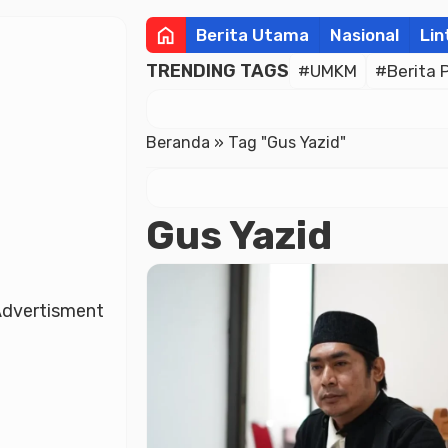
home
Berita Utama
Nasional
Lin
TRENDING TAGS
#UMKM
#Berita 
Beranda
»
Tag "Gus Yazid"
Gus Yazid
dvertisment