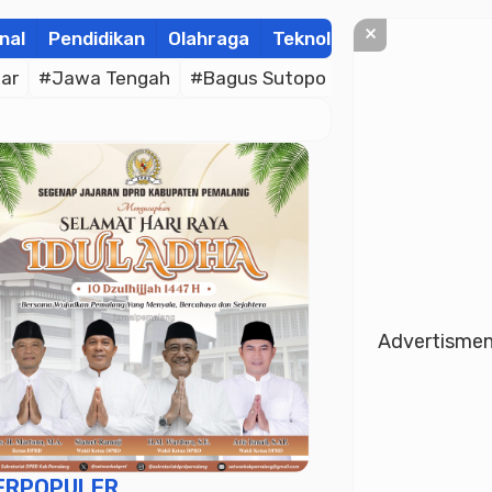
×
nal
Pendidikan
Olahraga
Teknologi
Kolom
Wis
ar
#Jawa Tengah
#Bagus Sutopo
#Bhayangkara C
Advertisme
ERPOPULER