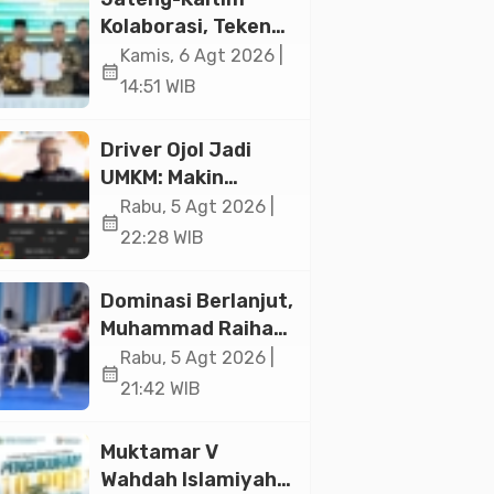
Jakarta
Kolaborasi, Teken
19 Kerja Sama
Kamis, 6 Agt 2026 |
calendar_month
Ekonomi Senilai Rp
14:51 WIB
20,2 Triliun
Driver Ojol Jadi
UMKM: Makin
Sejahtera atau
Rabu, 5 Agt 2026 |
calendar_month
Merana? Ini
22:28 WIB
Temuan Diskusi
Paramadina
Dominasi Berlanjut,
Muhammad Raihan
Fadila Sabet Emas
Rabu, 5 Agt 2026 |
calendar_month
Kyorugi di Asian
21:42 WIB
Taekwondo
Indonesia Open
Muktamar V
2026
Wahdah Islamiyah