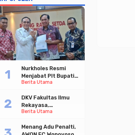
Nurkholes Resmi
Menjabat Plt Bupati
Berita Utama
Pemalang
DKV Fakultas Ilmu
Rekayasa,
Berita Utama
Universitas
Paramadina Gelar
Menang Adu Penalti,
Diskusi Desain
AWON FC Wonoyoso