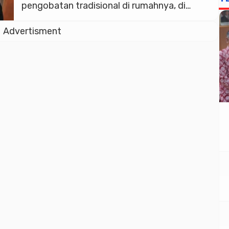
pengobatan tradisional di rumahnya, di
Cikarang Barat, Kabupaten Bekasi. Ia
Advertisment
ditangkap Kejagung terkait dugaan tindak
pidana pencucian uang dalam kasus dugaan
korupsi penjualan aset tanah milik negara di
Cilacap. Sebelumnya ia telah mengaku
menerima uang dari Letjen TNI Widi
Prasetijono (saat […]