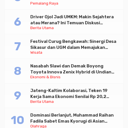
Pemalang Raya
Driver Ojol Jadi UMKM: Makin Sejahtera
atau Merana? Ini Temuan Diskusi
Berita Utama
Paramadina
Festival Curug Bengkawah: Sinergi Desa
Sikasur dan UGM dalam Memajukan
Wisata
Wisata serta UMKM Lokal
Nasabah Slawi dan Demak Boyong
Toyota Innova Zenix Hybrid di Undian
Ekonomi & Bisnis
Tabungan Bima Bank Jateng
Jateng-Kaltim Kolaborasi, Teken 19
Kerja Sama Ekonomi Senilai Rp 20,2
Berita Utama
Triliun
Dominasi Berlanjut, Muhammad Raihan
Fadila Sabet Emas Kyorugi di Asian
Olahraga
Taekwondo Indonesia Open 2026