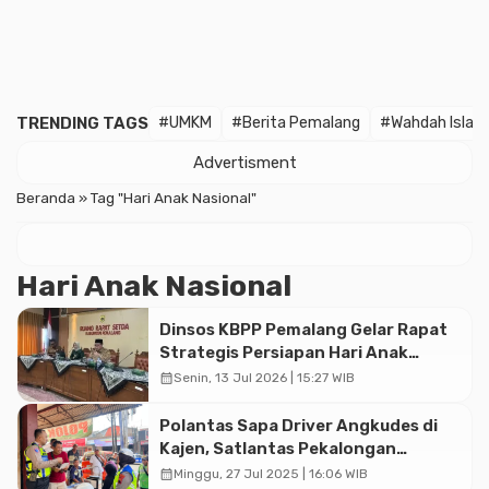
TRENDING TAGS
#UMKM
#Berita Pemalang
#Wahdah Islam
Advertisment
Beranda
»
Tag "Hari Anak Nasional"
Hari Anak Nasional
Dinsos KBPP Pemalang Gelar Rapat
Strategis Persiapan Hari Anak
Nasional ke-42
calendar_month
Senin, 13 Jul 2026 | 15:27 WIB
Polantas Sapa Driver Angkudes di
Kajen, Satlantas Pekalongan
Gaungkan Keselamatan Berlalu
calendar_month
Minggu, 27 Jul 2025 | 16:06 WIB