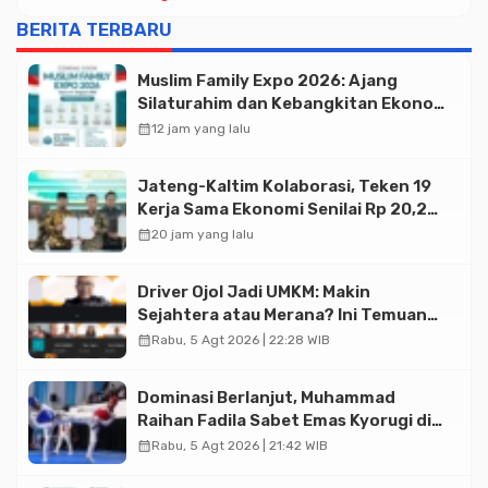
BERITA TERBARU
Muslim Family Expo 2026: Ajang
Silaturahim dan Kebangkitan Ekonomi
Halal di Jakarta
calendar_month
12 jam yang lalu
Jateng-Kaltim Kolaborasi, Teken 19
Kerja Sama Ekonomi Senilai Rp 20,2
Triliun
calendar_month
20 jam yang lalu
Driver Ojol Jadi UMKM: Makin
Sejahtera atau Merana? Ini Temuan
Diskusi Paramadina
calendar_month
Rabu, 5 Agt 2026 | 22:28 WIB
Dominasi Berlanjut, Muhammad
Raihan Fadila Sabet Emas Kyorugi di
Asian Taekwondo Indonesia Open
calendar_month
Rabu, 5 Agt 2026 | 21:42 WIB
2026