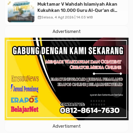
Muktamar V Wahdah Islamiyah Akan
Kukuhkan 10.000 Guru Al-Qur’an di
Masjid Istiqlal
calendar_month
Selasa, 4 Agt 2026 | 14:03 WIB
Advertisment
Advertisment