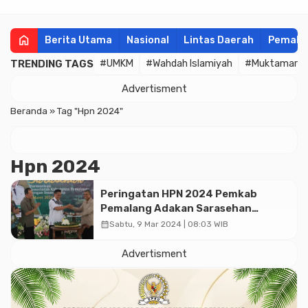
home
Berita Utama
Nasional
Lintas Daerah
Pemala
TRENDING TAGS
#UMKM
#Wahdah Islamiyah
#Muktamar
Advertisment
Beranda
»
Tag "Hpn 2024"
Hpn 2024
Peringatan HPN 2024 Pemkab
Pemalang Adakan Sarasehan
Dengan Insan Media
calendar_month
Sabtu, 9 Mar 2024 | 08:03 WIB
Advertisment