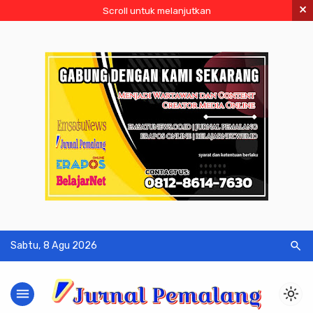
×
Scroll untuk melanjutkan
search
Sabtu, 8 Agu 2026
menu
light_mode