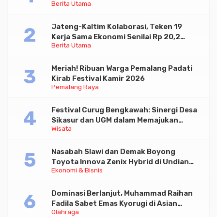
Berita Utama
Paramadina
Jateng-Kaltim Kolaborasi, Teken 19
Kerja Sama Ekonomi Senilai Rp 20,2
Berita Utama
Triliun
Meriah! Ribuan Warga Pemalang Padati
Kirab Festival Kamir 2026
Pemalang Raya
Festival Curug Bengkawah: Sinergi Desa
Sikasur dan UGM dalam Memajukan
Wisata
Wisata serta UMKM Lokal
Nasabah Slawi dan Demak Boyong
Toyota Innova Zenix Hybrid di Undian
Ekonomi & Bisnis
Tabungan Bima Bank Jateng
Dominasi Berlanjut, Muhammad Raihan
Fadila Sabet Emas Kyorugi di Asian
Olahraga
Taekwondo Indonesia Open 2026