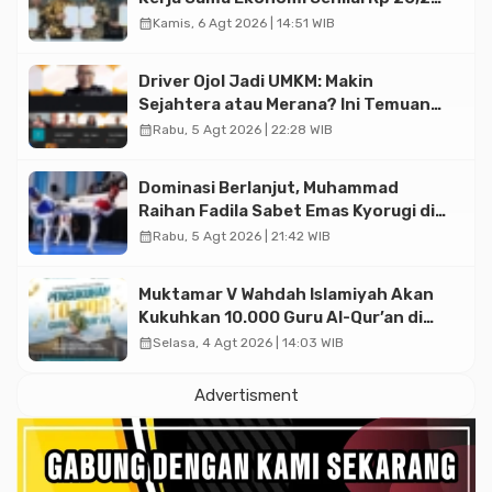
Triliun
calendar_month
Kamis, 6 Agt 2026 | 14:51 WIB
Driver Ojol Jadi UMKM: Makin
Sejahtera atau Merana? Ini Temuan
Diskusi Paramadina
calendar_month
Rabu, 5 Agt 2026 | 22:28 WIB
Dominasi Berlanjut, Muhammad
Raihan Fadila Sabet Emas Kyorugi di
Asian Taekwondo Indonesia Open
calendar_month
Rabu, 5 Agt 2026 | 21:42 WIB
2026
Muktamar V Wahdah Islamiyah Akan
Kukuhkan 10.000 Guru Al-Qur’an di
Masjid Istiqlal
calendar_month
Selasa, 4 Agt 2026 | 14:03 WIB
Advertisment