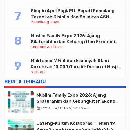
Pimpin Apel Pagi, Plt. Bupati Pemalang
Tekankan Disiplin dan Soliditas ASN
Pemalang Raya
untuk Pelayanan Publik
Muslim Family Expo 2026: Ajang
Silaturahim dan Kebangkitan Ekonomi
Ekonomi & Bisnis
Halal di Jakarta
Muktamar V Wahdah Islamiyah Akan
Kukuhkan 10.000 Guru Al-Qur’an di Masjid
Nasional
Istiqlal
BERITA TERBARU
Muslim Family Expo 2026: Ajang
Silaturahim dan Kebangkitan Ekonomi
Halal di Jakarta
calendar_month
Kamis, 6 Agt 2026 | 23:36 WIB
Jateng-Kaltim Kolaborasi, Teken 19
Kerja Sama Ekonomi Senilai Rp 20,2