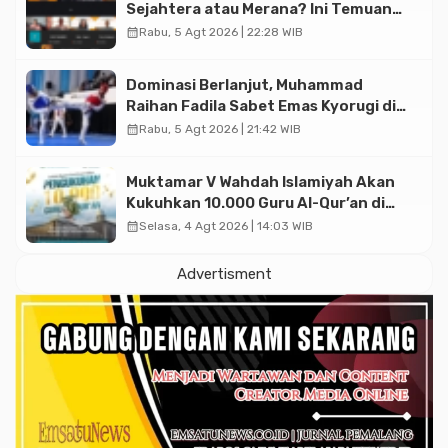
Sejahtera atau Merana? Ini Temuan
Diskusi Paramadina
calendar_month
Rabu, 5 Agt 2026 | 22:28 WIB
Dominasi Berlanjut, Muhammad
Raihan Fadila Sabet Emas Kyorugi di
Asian Taekwondo Indonesia Open
calendar_month
Rabu, 5 Agt 2026 | 21:42 WIB
2026
Muktamar V Wahdah Islamiyah Akan
Kukuhkan 10.000 Guru Al-Qur’an di
Masjid Istiqlal
calendar_month
Selasa, 4 Agt 2026 | 14:03 WIB
Advertisment