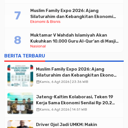
Muslim Family Expo 2026: Ajang
Silaturahim dan Kebangkitan Ekonomi
Ekonomi & Bisnis
Halal di Jakarta
Muktamar V Wahdah Islamiyah Akan
Kukuhkan 10.000 Guru Al-Qur’an di Masjid
Nasional
Istiqlal
BERITA TERBARU
Muslim Family Expo 2026: Ajang
Silaturahim dan Kebangkitan Ekonomi
Halal di Jakarta
calendar_month
Kamis, 6 Agt 2026 | 23:36 WIB
Jateng-Kaltim Kolaborasi, Teken 19
Kerja Sama Ekonomi Senilai Rp 20,2
Triliun
calendar_month
Kamis, 6 Agt 2026 | 14:51 WIB
Driver Ojol Jadi UMKM: Makin