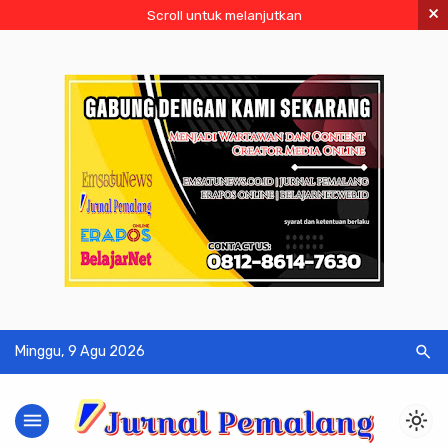
×
Scroll untuk melanjutkan
search
Minggu, 9 Agu 2026
menu
light_mode