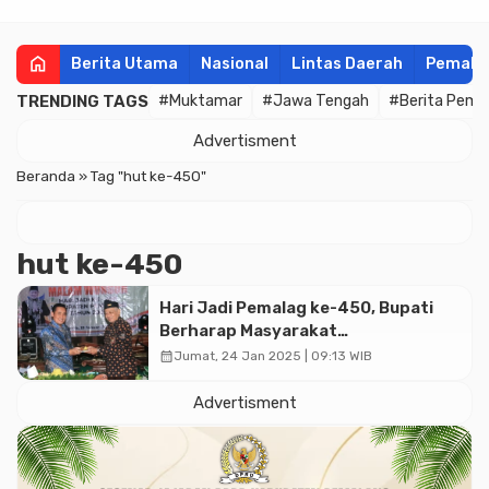
home
Berita Utama
Nasional
Lintas Daerah
Pemala
TRENDING TAGS
#Muktamar
#Jawa Tengah
#Berita Pema
Advertisment
Beranda
»
Tag "hut ke-450"
hut ke-450
Hari Jadi Pemalag ke-450, Bupati
Berharap Masyarakat
Mengutamakan Gotong-Royong
calendar_month
Jumat, 24 Jan 2025 | 09:13 WIB
dan Kebersamaan
Advertisment