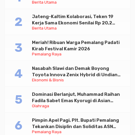
Berita Utama
Paramadina
Jateng-Kaltim Kolaborasi, Teken 19
Kerja Sama Ekonomi Senilai Rp 20,2
Berita Utama
Triliun
Meriah! Ribuan Warga Pemalang Padati
Kirab Festival Kamir 2026
Pemalang Raya
Nasabah Slawi dan Demak Boyong
Toyota Innova Zenix Hybrid di Undian
Ekonomi & Bisnis
Tabungan Bima Bank Jateng
Dominasi Berlanjut, Muhammad Raihan
Fadila Sabet Emas Kyorugi di Asian
Olahraga
Taekwondo Indonesia Open 2026
Pimpin Apel Pagi, Plt. Bupati Pemalang
Tekankan Disiplin dan Soliditas ASN
Pemalang Raya
untuk Pelayanan Publik