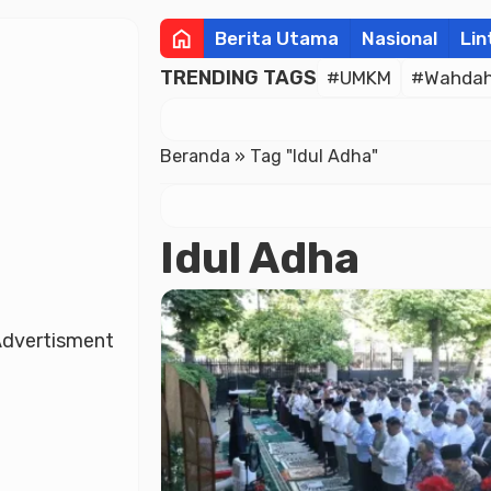
home
Berita Utama
Nasional
Lin
TRENDING TAGS
#UMKM
#Wahdah 
Beranda
»
Tag "Idul Adha"
Idul Adha
dvertisment