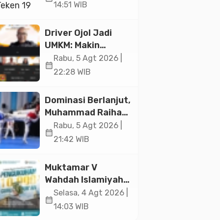
Ekonomi Senilai Rp
14:51 WIB
20,2 Triliun
Driver Ojol Jadi
UMKM: Makin
Sejahtera atau
Rabu, 5 Agt 2026 |
calendar_month
Merana? Ini
22:28 WIB
Temuan Diskusi
Paramadina
Dominasi Berlanjut,
Muhammad Raihan
Fadila Sabet Emas
Rabu, 5 Agt 2026 |
calendar_month
Kyorugi di Asian
21:42 WIB
Taekwondo
Indonesia Open
Muktamar V
2026
Wahdah Islamiyah
Akan Kukuhkan
Selasa, 4 Agt 2026 |
calendar_month
10.000 Guru Al-
14:03 WIB
Qur’an di Masjid