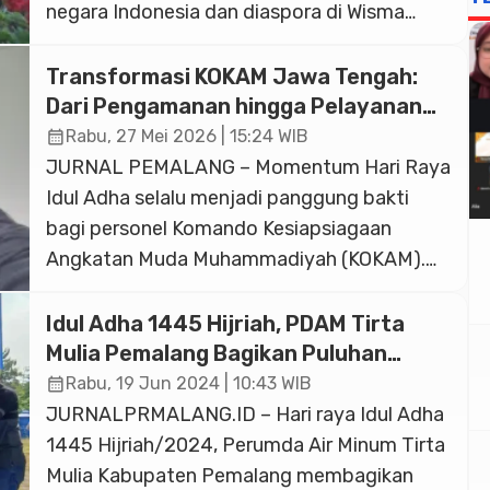
negara Indonesia dan diaspora di Wisma
Indonesia, Paris, Prancis, Rabu (27/5).
Ketibaan Prabowo di Wisma Indonesia Paris
Transformasi KOKAM Jawa Tengah:
dinantikan oleh warga Indonesia dan
Dari Pengamanan hingga Pelayanan
diaspora yang telah rapi memenuhi saf salat
Juru Sembelih Halal Bersertifikat
calendar_month
Rabu, 27 Mei 2026 | 15:24 WIB
BNSP
masing-masing. Diiringi kumandang takbir
JURNAL PEMALANG – Momentum Hari Raya
dan tahmid, Prabowo tiba di Wisma […]
Idul Adha selalu menjadi panggung bakti
bagi personel Komando Kesiapsiagaan
Angkatan Muda Muhammadiyah (KOKAM).
Namun, ada yang berbeda dalam beberapa
tahun terakhir. Jika biasanya KOKAM identik
Idul Adha 1445 Hijriah, PDAM Tirta
dengan pengamanan ibadah salat Id dan
Mulia Pemalang Bagikan Puluhan
pengaturan lalu lintas, kini peran mereka
Hewan Kurban
calendar_month
Rabu, 19 Jun 2024 | 10:43 WIB
telah bertransformasi ke arah yang lebih
JURNALPRMALANG.ID – Hari raya Idul Adha
taktis, higienis, dan profesional di […]
1445 Hijriah/2024, Perumda Air Minum Tirta
Mulia Kabupaten Pemalang membagikan