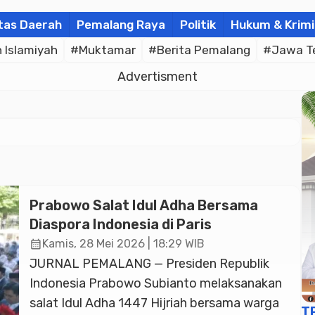
tas Daerah
Pemalang Raya
Politik
Hukum & Krimi
Islamiyah
#Muktamar
#Berita Pemalang
#Jawa T
Advertisment
Prabowo Salat Idul Adha Bersama
Diaspora Indonesia di Paris
calendar_month
Kamis, 28 Mei 2026 | 18:29 WIB
JURNAL PEMALANG — Presiden Republik
Indonesia Prabowo Subianto melaksanakan
salat Idul Adha 1447 Hijriah bersama warga
T