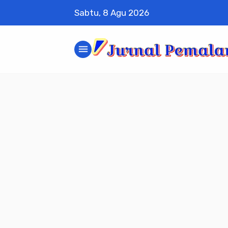
Sabtu, 8 Agu 2026
menu