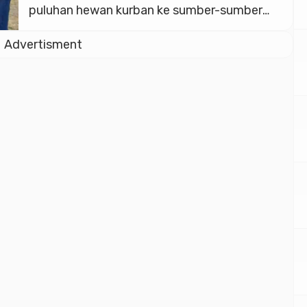
puluhan hewan kurban ke sumber-sumber
mata air, masjid, hingga pondok pesantren.
Advertisment
Direktur Utama Perumda Air Minum Tirta
Mulia Kabupaten Pemalang Slamet Efendi,
mengatakan, Idul Adha tahun 2024 Perumda
Tirta Mulia membagikan 40 hewan kurban,
meliputi 6 ekor sapi dan […]