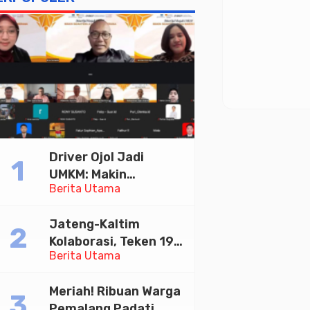
Driver Ojol Jadi
UMKM: Makin
Berita Utama
Sejahtera atau
Merana? Ini Temuan
Jateng-Kaltim
Diskusi Paramadina
Kolaborasi, Teken 19
Berita Utama
Kerja Sama Ekonomi
Senilai Rp 20,2 Triliun
Meriah! Ribuan Warga
Pemalang Padati