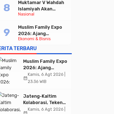
Muktamar V Wahdah
Pelayanan Publik
Islamiyah Akan
Nasional
Kukuhkan 10.000
Guru Al-Qur’an di
Muslim Family Expo
Masjid Istiqlal
2026: Ajang
Ekonomi & Bisnis
Silaturahim dan
Kebangkitan Ekonomi
ERITA TERBARU
Halal di Jakarta
Muslim Family Expo
2026: Ajang
Silaturahim dan
Kamis, 6 Agt 2026 |
calendar_month
Kebangkitan
23:36 WIB
Ekonomi Halal di
Jakarta
Jateng-Kaltim
Kolaborasi, Teken
19 Kerja Sama
Kamis, 6 Agt 2026 |
calendar_month