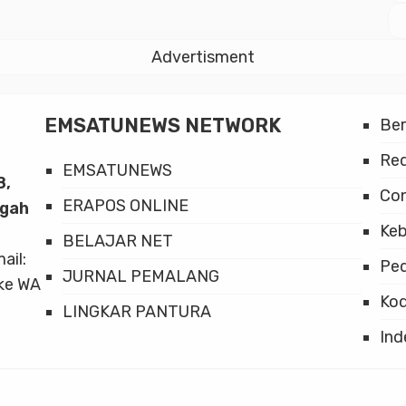
Advertisment
EMSATUNEWS NETWORK
Be
Red
EMSATUNEWS
8,
Co
ERAPOS ONLINE
ngah
Keb
BELAJAR NET
mail:
Ped
JURNAL PEMALANG
ke WA
Kod
LINGKAR PANTURA
Ind