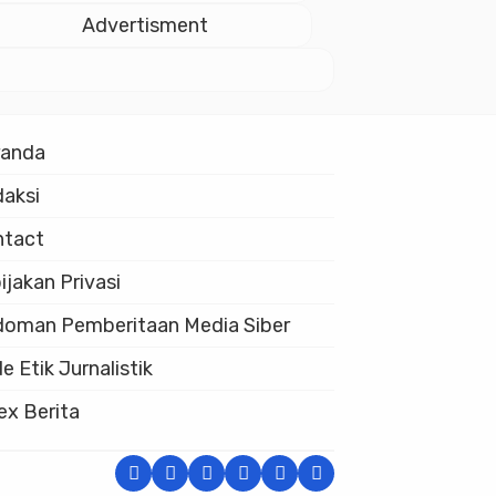
Istiqlal
Advertisment
randa
aksi
ntact
ijakan Privasi
oman Pemberitaan Media Siber
e Etik Jurnalistik
ex Berita