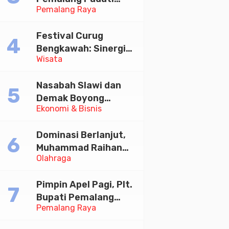
Pemalang Raya
Kirab Festival Kamir
2026
Festival Curug
Bengkawah: Sinergi
Wisata
Desa Sikasur dan
UGM dalam
Nasabah Slawi dan
Memajukan Wisata
Demak Boyong
serta UMKM Lokal
Ekonomi & Bisnis
Toyota Innova Zenix
Hybrid di Undian
Dominasi Berlanjut,
Tabungan Bima Bank
Muhammad Raihan
Jateng
Olahraga
Fadila Sabet Emas
Kyorugi di Asian
Pimpin Apel Pagi, Plt.
Taekwondo Indonesia
Bupati Pemalang
Open 2026
Pemalang Raya
Tekankan Disiplin dan
Soliditas ASN untuk