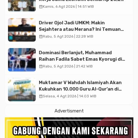
Triliun
calendar_month
Kamis, 6 Agt 2026 | 14:51 WIB
Driver Ojol Jadi UMKM: Makin
Sejahtera atau Merana? Ini Temuan
Diskusi Paramadina
calendar_month
Rabu, 5 Agt 2026 | 22:28 WIB
Dominasi Berlanjut, Muhammad
Raihan Fadila Sabet Emas Kyorugi di
Asian Taekwondo Indonesia Open
calendar_month
Rabu, 5 Agt 2026 | 21:42 WIB
2026
Muktamar V Wahdah Islamiyah Akan
Kukuhkan 10.000 Guru Al-Qur’an di
Masjid Istiqlal
calendar_month
Selasa, 4 Agt 2026 | 14:03 WIB
Advertisment