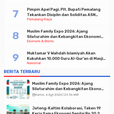
Pimpin Apel Pagi, Plt. Bupati Pemalang
Tekankan Disiplin dan Soliditas ASN
Pemalang Raya
untuk Pelayanan Publik
Muslim Family Expo 2026: Ajang
Silaturahim dan Kebangkitan Ekonomi
Ekonomi & Bisnis
Halal di Jakarta
Muktamar V Wahdah Islamiyah Akan
Kukuhkan 10.000 Guru Al-Qur’an di Masjid
Nasional
Istiqlal
BERITA TERBARU
Muslim Family Expo 2026: Ajang
Silaturahim dan Kebangkitan Ekonomi
Halal di Jakarta
calendar_month
Kamis, 6 Agt 2026 | 23:36 WIB
Jateng-Kaltim Kolaborasi, Teken 19
Kerja Sama Ekonomi Senilai Rp 20,2