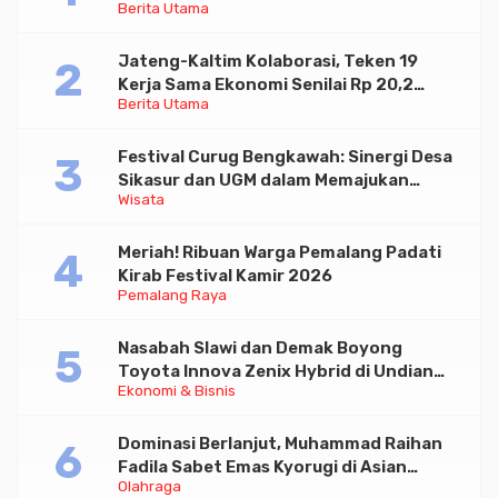
Berita Utama
Paramadina
Jateng-Kaltim Kolaborasi, Teken 19
Kerja Sama Ekonomi Senilai Rp 20,2
Berita Utama
Triliun
Festival Curug Bengkawah: Sinergi Desa
Sikasur dan UGM dalam Memajukan
Wisata
Wisata serta UMKM Lokal
Meriah! Ribuan Warga Pemalang Padati
Kirab Festival Kamir 2026
Pemalang Raya
Nasabah Slawi dan Demak Boyong
Toyota Innova Zenix Hybrid di Undian
Ekonomi & Bisnis
Tabungan Bima Bank Jateng
Dominasi Berlanjut, Muhammad Raihan
Fadila Sabet Emas Kyorugi di Asian
Olahraga
Taekwondo Indonesia Open 2026