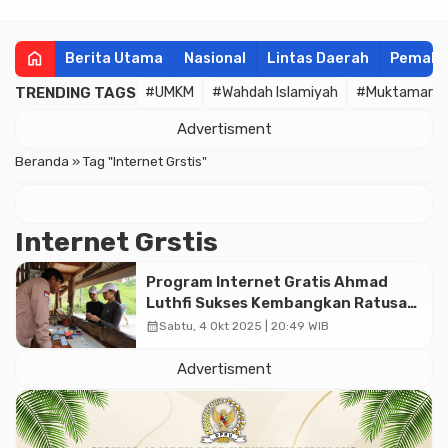
home
Berita Utama
Nasional
Lintas Daerah
Pemala
TRENDING TAGS
#UMKM
#Wahdah Islamiyah
#Muktamar
Advertisment
Beranda
»
Tag "Internet Grstis"
Internet Grstis
Program Internet Gratis Ahmad
Luthfi Sukses Kembangkan Ratusan
Desa Blankspot di Jawa Tengah
calendar_month
Sabtu, 4 Okt 2025 | 20:49 WIB
Advertisment