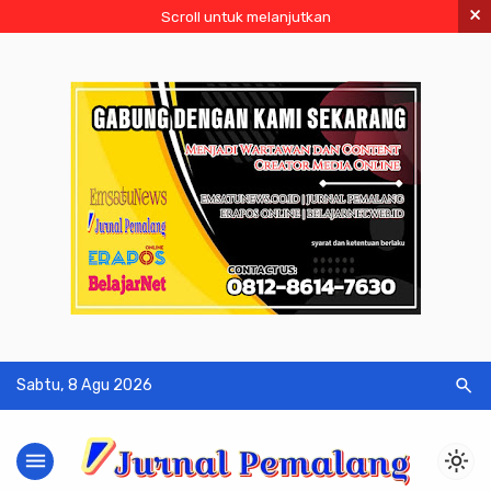
×
Scroll untuk melanjutkan
search
Sabtu, 8 Agu 2026
menu
light_mode