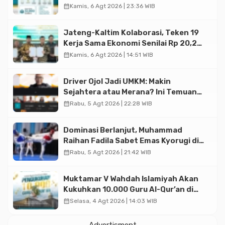
Halal di Jakarta
calendar_month
Kamis, 6 Agt 2026 | 23:36 WIB
Jateng-Kaltim Kolaborasi, Teken 19
Kerja Sama Ekonomi Senilai Rp 20,2
Triliun
calendar_month
Kamis, 6 Agt 2026 | 14:51 WIB
Driver Ojol Jadi UMKM: Makin
Sejahtera atau Merana? Ini Temuan
Diskusi Paramadina
calendar_month
Rabu, 5 Agt 2026 | 22:28 WIB
Dominasi Berlanjut, Muhammad
Raihan Fadila Sabet Emas Kyorugi di
Asian Taekwondo Indonesia Open
calendar_month
Rabu, 5 Agt 2026 | 21:42 WIB
2026
Muktamar V Wahdah Islamiyah Akan
Kukuhkan 10.000 Guru Al-Qur’an di
Masjid Istiqlal
calendar_month
Selasa, 4 Agt 2026 | 14:03 WIB