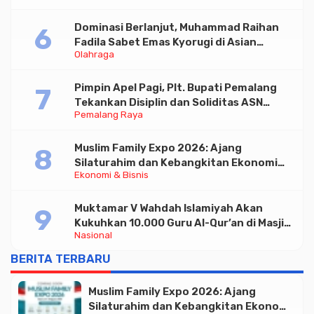
Dominasi Berlanjut, Muhammad Raihan
Fadila Sabet Emas Kyorugi di Asian
Olahraga
Taekwondo Indonesia Open 2026
Pimpin Apel Pagi, Plt. Bupati Pemalang
Tekankan Disiplin dan Soliditas ASN
Pemalang Raya
untuk Pelayanan Publik
Muslim Family Expo 2026: Ajang
Silaturahim dan Kebangkitan Ekonomi
Ekonomi & Bisnis
Halal di Jakarta
Muktamar V Wahdah Islamiyah Akan
Kukuhkan 10.000 Guru Al-Qur’an di Masjid
Nasional
Istiqlal
BERITA TERBARU
Muslim Family Expo 2026: Ajang
Silaturahim dan Kebangkitan Ekonomi