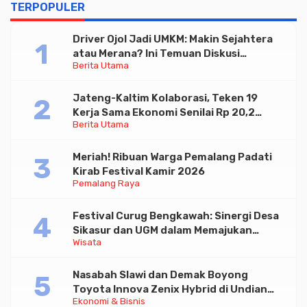
TERPOPULER
Driver Ojol Jadi UMKM: Makin Sejahtera
atau Merana? Ini Temuan Diskusi
Berita Utama
Paramadina
Jateng-Kaltim Kolaborasi, Teken 19
Kerja Sama Ekonomi Senilai Rp 20,2
Berita Utama
Triliun
Meriah! Ribuan Warga Pemalang Padati
Kirab Festival Kamir 2026
Pemalang Raya
Festival Curug Bengkawah: Sinergi Desa
Sikasur dan UGM dalam Memajukan
Wisata
Wisata serta UMKM Lokal
Nasabah Slawi dan Demak Boyong
Toyota Innova Zenix Hybrid di Undian
Ekonomi & Bisnis
Tabungan Bima Bank Jateng