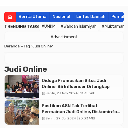
home
Berita Utama
Nasional
Lintas Daerah
Pemala
TRENDING TAGS
#UMKM
#Wahdah Islamiyah
#Muktamar
Advertisment
Beranda
»
Tag "Judi Online"
Judi Online
Diduga Promosikan Situs Judi
Online, 85 Influencer Ditangkap
calendar_month
Sabtu, 23 Nov 2024 | 11:35 WIB
Pastikan ASN Tak Terlibat
Permainan Judi Online, Diskominfo
Sidak Handphone Milik ASN
calendar_month
Senin, 29 Jul 2024 | 23:33 WIB