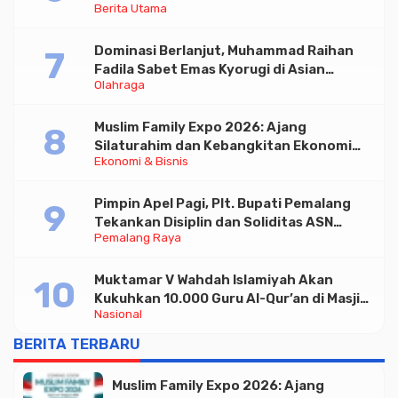
Berita Utama
Triliun
Dominasi Berlanjut, Muhammad Raihan
Fadila Sabet Emas Kyorugi di Asian
Olahraga
Taekwondo Indonesia Open 2026
Muslim Family Expo 2026: Ajang
Silaturahim dan Kebangkitan Ekonomi
Ekonomi & Bisnis
Halal di Jakarta
Pimpin Apel Pagi, Plt. Bupati Pemalang
Tekankan Disiplin dan Soliditas ASN
Pemalang Raya
untuk Pelayanan Publik
Muktamar V Wahdah Islamiyah Akan
Kukuhkan 10.000 Guru Al-Qur’an di Masjid
Nasional
Istiqlal
BERITA TERBARU
Muslim Family Expo 2026: Ajang