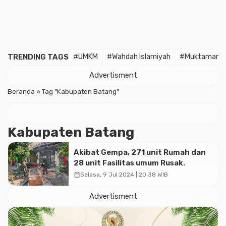
TRENDING TAGS
#UMKM
#Wahdah Islamiyah
#Muktamar
Advertisment
Beranda
»
Tag "Kabupaten Batang"
Kabupaten Batang
Akibat Gempa, 271 unit Rumah dan
28 unit Fasilitas umum Rusak.
calendar_month
Selasa, 9 Jul 2024 | 20:38 WIB
Advertisment