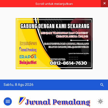
×
Scroll untuk melanjutkan
search
Sabtu, 8 Agu 2026
menu
light_mode