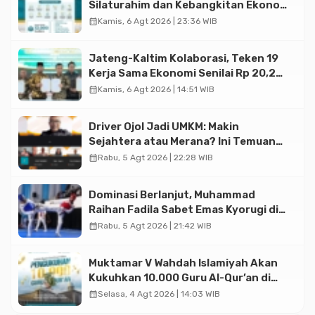
Silaturahim dan Kebangkitan Ekonomi
Halal di Jakarta
calendar_month
Kamis, 6 Agt 2026 | 23:36 WIB
Jateng-Kaltim Kolaborasi, Teken 19
Kerja Sama Ekonomi Senilai Rp 20,2
Triliun
calendar_month
Kamis, 6 Agt 2026 | 14:51 WIB
Driver Ojol Jadi UMKM: Makin
Sejahtera atau Merana? Ini Temuan
Diskusi Paramadina
calendar_month
Rabu, 5 Agt 2026 | 22:28 WIB
Dominasi Berlanjut, Muhammad
Raihan Fadila Sabet Emas Kyorugi di
Asian Taekwondo Indonesia Open
calendar_month
Rabu, 5 Agt 2026 | 21:42 WIB
2026
Muktamar V Wahdah Islamiyah Akan
Kukuhkan 10.000 Guru Al-Qur’an di
Masjid Istiqlal
calendar_month
Selasa, 4 Agt 2026 | 14:03 WIB