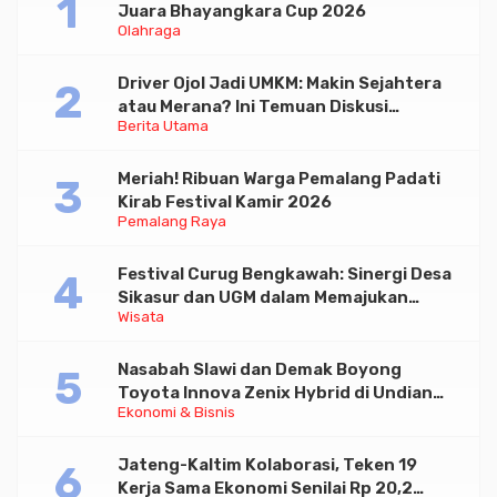
Juara Bhayangkara Cup 2026
Olahraga
Driver Ojol Jadi UMKM: Makin Sejahtera
atau Merana? Ini Temuan Diskusi
Berita Utama
Paramadina
Meriah! Ribuan Warga Pemalang Padati
Kirab Festival Kamir 2026
Pemalang Raya
Festival Curug Bengkawah: Sinergi Desa
Sikasur dan UGM dalam Memajukan
Wisata
Wisata serta UMKM Lokal
Nasabah Slawi dan Demak Boyong
Toyota Innova Zenix Hybrid di Undian
Ekonomi & Bisnis
Tabungan Bima Bank Jateng
Jateng-Kaltim Kolaborasi, Teken 19
Kerja Sama Ekonomi Senilai Rp 20,2