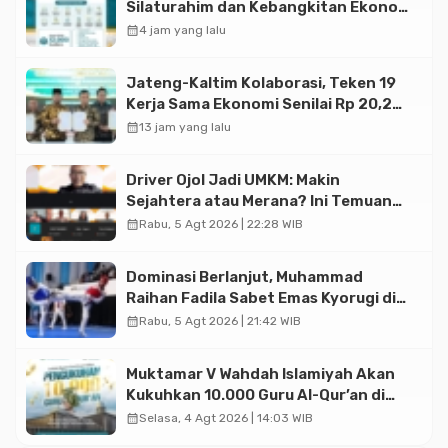
Silaturahim dan Kebangkitan Ekonomi
Halal di Jakarta
calendar_month
4 jam yang lalu
Jateng-Kaltim Kolaborasi, Teken 19
Kerja Sama Ekonomi Senilai Rp 20,2
Triliun
calendar_month
13 jam yang lalu
Driver Ojol Jadi UMKM: Makin
Sejahtera atau Merana? Ini Temuan
Diskusi Paramadina
calendar_month
Rabu, 5 Agt 2026 | 22:28 WIB
Dominasi Berlanjut, Muhammad
Raihan Fadila Sabet Emas Kyorugi di
Asian Taekwondo Indonesia Open
calendar_month
Rabu, 5 Agt 2026 | 21:42 WIB
2026
Muktamar V Wahdah Islamiyah Akan
Kukuhkan 10.000 Guru Al-Qur’an di
Masjid Istiqlal
calendar_month
Selasa, 4 Agt 2026 | 14:03 WIB