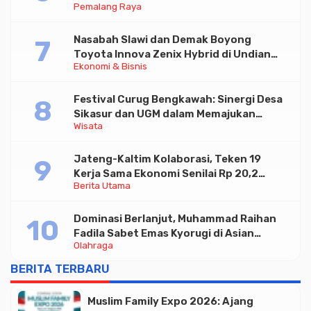
Pemalang Raya
Nasabah Slawi dan Demak Boyong
Toyota Innova Zenix Hybrid di Undian
Ekonomi & Bisnis
Tabungan Bima Bank Jateng
Festival Curug Bengkawah: Sinergi Desa
Sikasur dan UGM dalam Memajukan
Wisata
Wisata serta UMKM Lokal
Jateng-Kaltim Kolaborasi, Teken 19
Kerja Sama Ekonomi Senilai Rp 20,2
Berita Utama
Triliun
Dominasi Berlanjut, Muhammad Raihan
Fadila Sabet Emas Kyorugi di Asian
Olahraga
Taekwondo Indonesia Open 2026
BERITA TERBARU
Muslim Family Expo 2026: Ajang