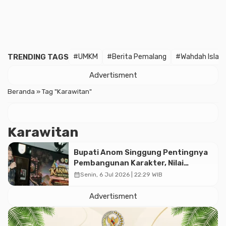
TRENDING TAGS
#UMKM
#Berita Pemalang
#Wahdah Islam
Advertisment
Beranda
»
Tag "Karawitan"
Karawitan
Bupati Anom Singgung Pentingnya
Pembangunan Karakter, Nilai
Budaya dan Kebersamaan
calendar_month
Senin, 6 Jul 2026 | 22:29 WIB
Advertisment