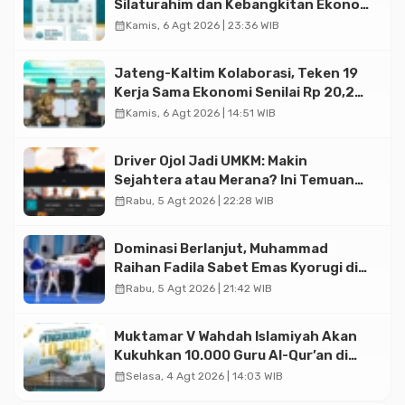
Silaturahim dan Kebangkitan Ekonomi
Halal di Jakarta
calendar_month
Kamis, 6 Agt 2026 | 23:36 WIB
Jateng-Kaltim Kolaborasi, Teken 19
Kerja Sama Ekonomi Senilai Rp 20,2
Triliun
calendar_month
Kamis, 6 Agt 2026 | 14:51 WIB
Driver Ojol Jadi UMKM: Makin
Sejahtera atau Merana? Ini Temuan
Diskusi Paramadina
calendar_month
Rabu, 5 Agt 2026 | 22:28 WIB
Dominasi Berlanjut, Muhammad
Raihan Fadila Sabet Emas Kyorugi di
Asian Taekwondo Indonesia Open
calendar_month
Rabu, 5 Agt 2026 | 21:42 WIB
2026
Muktamar V Wahdah Islamiyah Akan
Kukuhkan 10.000 Guru Al-Qur’an di
Masjid Istiqlal
calendar_month
Selasa, 4 Agt 2026 | 14:03 WIB