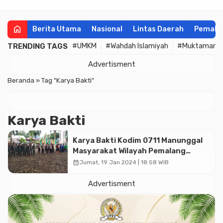
home
Berita Utama
Nasional
Lintas Daerah
Pemala
TRENDING TAGS
#UMKM
#Wahdah Islamiyah
#Muktamar
Advertisment
Beranda
»
Tag "Karya Bakti"
Karya Bakti
Karya Bakti Kodim 0711 Manunggal
Masyarakat Wilayah Pemalang
Selatan Bersihkan Moga
calendar_month
Jumat, 19 Jan 2024 | 18:58 WIB
Advertisment