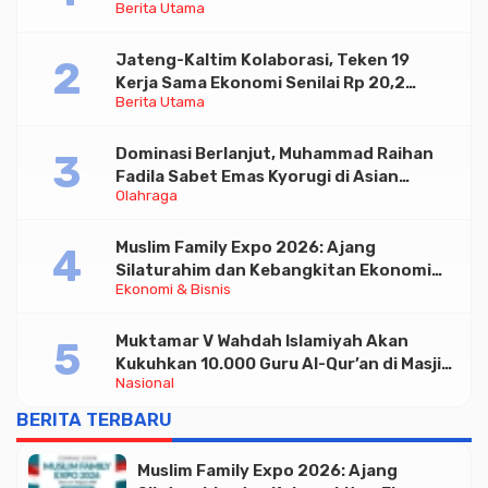
Berita Utama
Paramadina
Jateng-Kaltim Kolaborasi, Teken 19
Kerja Sama Ekonomi Senilai Rp 20,2
Berita Utama
Triliun
Dominasi Berlanjut, Muhammad Raihan
Fadila Sabet Emas Kyorugi di Asian
Olahraga
Taekwondo Indonesia Open 2026
Muslim Family Expo 2026: Ajang
Silaturahim dan Kebangkitan Ekonomi
Ekonomi & Bisnis
Halal di Jakarta
Muktamar V Wahdah Islamiyah Akan
Kukuhkan 10.000 Guru Al-Qur’an di Masjid
Nasional
Istiqlal
BERITA TERBARU
Muslim Family Expo 2026: Ajang