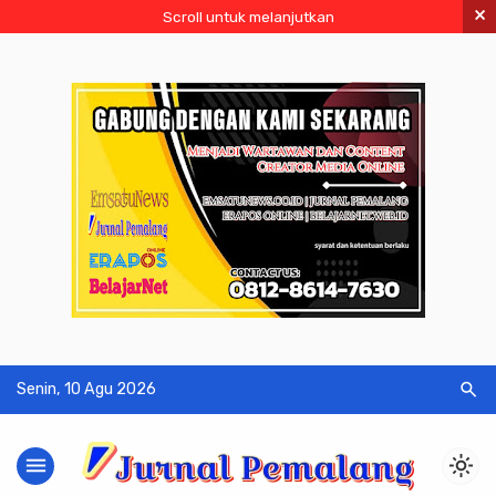
×
Scroll untuk melanjutkan
search
Senin, 10 Agu 2026
menu
light_mode