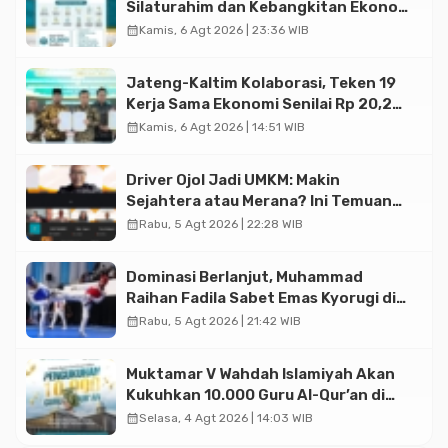
Silaturahim dan Kebangkitan Ekonomi
Halal di Jakarta
calendar_month
Kamis, 6 Agt 2026 | 23:36 WIB
Jateng-Kaltim Kolaborasi, Teken 19
Kerja Sama Ekonomi Senilai Rp 20,2
Triliun
calendar_month
Kamis, 6 Agt 2026 | 14:51 WIB
Driver Ojol Jadi UMKM: Makin
Sejahtera atau Merana? Ini Temuan
Diskusi Paramadina
calendar_month
Rabu, 5 Agt 2026 | 22:28 WIB
Dominasi Berlanjut, Muhammad
Raihan Fadila Sabet Emas Kyorugi di
Asian Taekwondo Indonesia Open
calendar_month
Rabu, 5 Agt 2026 | 21:42 WIB
2026
Muktamar V Wahdah Islamiyah Akan
Kukuhkan 10.000 Guru Al-Qur’an di
Masjid Istiqlal
calendar_month
Selasa, 4 Agt 2026 | 14:03 WIB