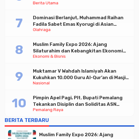
Berita Utama
Triliun
Dominasi Berlanjut, Muhammad Raihan
Fadila Sabet Emas Kyorugi di Asian
Olahraga
Taekwondo Indonesia Open 2026
Muslim Family Expo 2026: Ajang
Silaturahim dan Kebangkitan Ekonomi
Ekonomi & Bisnis
Halal di Jakarta
Muktamar V Wahdah Islamiyah Akan
Kukuhkan 10.000 Guru Al-Qur’an di Masjid
Nasional
Istiqlal
Pimpin Apel Pagi, Plt. Bupati Pemalang
Tekankan Disiplin dan Soliditas ASN
Pemalang Raya
untuk Pelayanan Publik
BERITA TERBARU
Muslim Family Expo 2026: Ajang