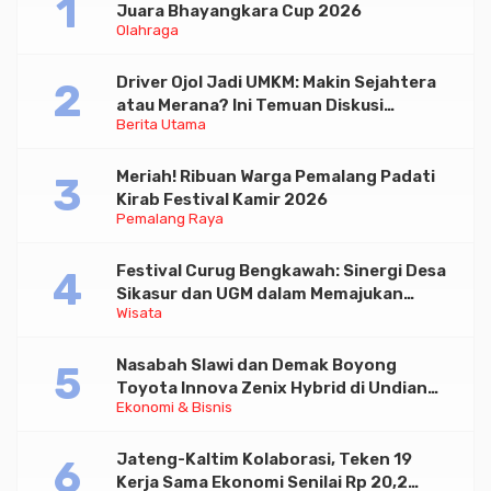
Juara Bhayangkara Cup 2026
Olahraga
Driver Ojol Jadi UMKM: Makin Sejahtera
atau Merana? Ini Temuan Diskusi
Berita Utama
Paramadina
Meriah! Ribuan Warga Pemalang Padati
Kirab Festival Kamir 2026
Pemalang Raya
Festival Curug Bengkawah: Sinergi Desa
Sikasur dan UGM dalam Memajukan
Wisata
Wisata serta UMKM Lokal
Nasabah Slawi dan Demak Boyong
Toyota Innova Zenix Hybrid di Undian
Ekonomi & Bisnis
Tabungan Bima Bank Jateng
Jateng-Kaltim Kolaborasi, Teken 19
Kerja Sama Ekonomi Senilai Rp 20,2