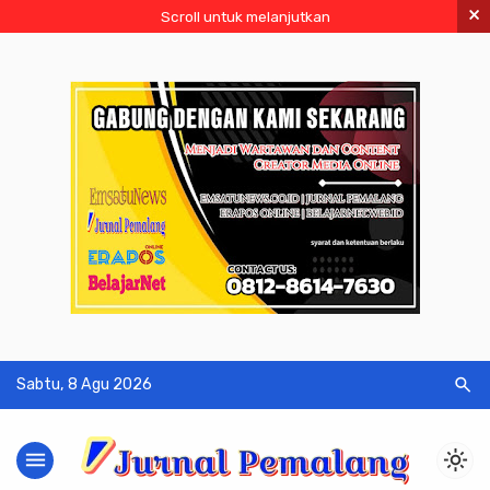
×
Scroll untuk melanjutkan
search
Sabtu, 8 Agu 2026
menu
light_mode