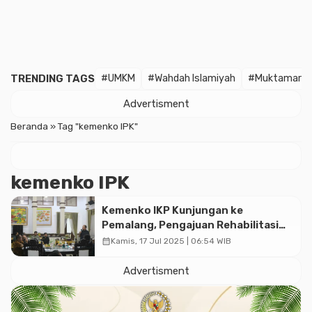
TRENDING TAGS
#UMKM
#Wahdah Islamiyah
#Muktamar
Advertisment
Beranda
»
Tag "kemenko IPK"
kemenko IPK
Kemenko IKP Kunjungan ke
Pemalang, Pengajuan Rehabilitasi
Pipa Air Bersih Perumda Tirta Mulia
calendar_month
Kamis, 17 Jul 2025 | 06:54 WIB
Dibahas
Advertisment