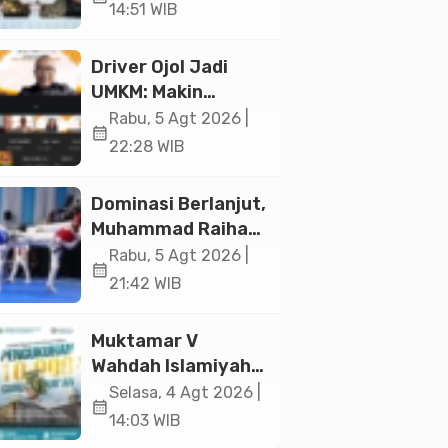
Ekonomi Senilai Rp
14:51 WIB
20,2 Triliun
Driver Ojol Jadi
UMKM: Makin
Sejahtera atau
Rabu, 5 Agt 2026 |
calendar_month
Merana? Ini
22:28 WIB
Temuan Diskusi
Paramadina
Dominasi Berlanjut,
Muhammad Raihan
Fadila Sabet Emas
Rabu, 5 Agt 2026 |
calendar_month
Kyorugi di Asian
21:42 WIB
Taekwondo
Indonesia Open
Muktamar V
2026
Wahdah Islamiyah
Akan Kukuhkan
Selasa, 4 Agt 2026 |
calendar_month
10.000 Guru Al-
14:03 WIB
Qur’an di Masjid