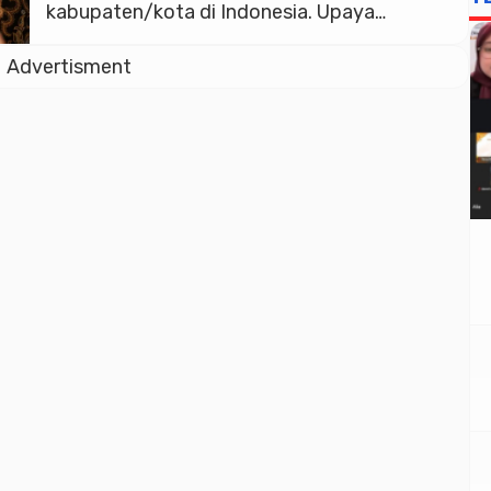
kabupaten/kota di Indonesia. Upaya
tersebut dilakukan dengan mengadakan
Advertisment
kerjasama dengan RS maupun perguruan
tinggi untuk mendorong peningkatan jumlah
dokter spesialis, khususnya di RS kabupaten
dan kota. Hal itu dikatakan Menteri
Kesehatan Republik Indonesia, Budi Gunadi
Sadikin, saat memberikan sambutan pada
acara Rakontek […]