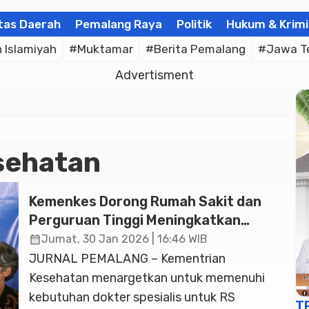
tas Daerah
Pemalang Raya
Politik
Hukum & Krimi
Islamiyah
#Muktamar
#Berita Pemalang
#Jawa T
Advertisment
sehatan
Kemenkes Dorong Rumah Sakit dan
Perguruan Tinggi Meningkatkan
Dokter Spesialis di RS dan Kabupaten
calendar_month
Jumat, 30 Jan 2026 | 16:46 WIB
dan Kota
JURNAL PEMALANG – Kementrian
Kesehatan menargetkan untuk memenuhi
kebutuhan dokter spesialis untuk RS
T