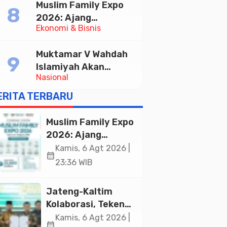
Muslim Family Expo
Pelayanan Publik
2026: Ajang
Ekonomi & Bisnis
Silaturahim dan
Kebangkitan Ekonomi
Muktamar V Wahdah
Halal di Jakarta
Islamiyah Akan
Nasional
Kukuhkan 10.000
Guru Al-Qur’an di
ERITA TERBARU
Masjid Istiqlal
Muslim Family Expo
2026: Ajang
Silaturahim dan
Kamis, 6 Agt 2026 |
calendar_month
Kebangkitan
23:36 WIB
Ekonomi Halal di
Jakarta
Jateng-Kaltim
Kolaborasi, Teken
19 Kerja Sama
Kamis, 6 Agt 2026 |
calendar_month