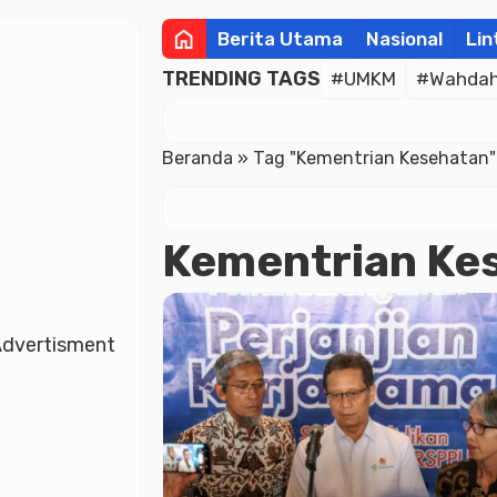
home
Berita Utama
Nasional
Lin
TRENDING TAGS
#UMKM
#Wahdah 
Beranda
»
Tag "Kementrian Kesehatan"
Kementrian Ke
dvertisment