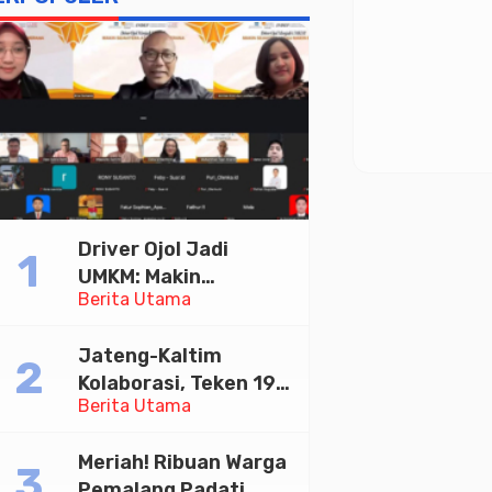
Driver Ojol Jadi
UMKM: Makin
Berita Utama
Sejahtera atau
Merana? Ini Temuan
Jateng-Kaltim
Diskusi Paramadina
Kolaborasi, Teken 19
Berita Utama
Kerja Sama Ekonomi
Senilai Rp 20,2 Triliun
Meriah! Ribuan Warga
Pemalang Padati