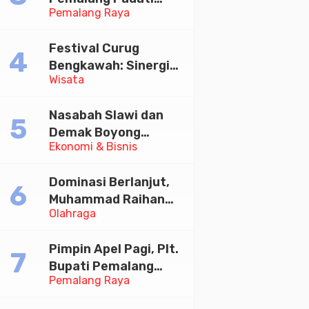
Pemalang Raya
Kirab Festival Kamir
2026
Festival Curug
Bengkawah: Sinergi
Wisata
Desa Sikasur dan
UGM dalam
Nasabah Slawi dan
Memajukan Wisata
Demak Boyong
serta UMKM Lokal
Ekonomi & Bisnis
Toyota Innova Zenix
Hybrid di Undian
Dominasi Berlanjut,
Tabungan Bima Bank
Muhammad Raihan
Jateng
Olahraga
Fadila Sabet Emas
Kyorugi di Asian
Pimpin Apel Pagi, Plt.
Taekwondo Indonesia
Bupati Pemalang
Open 2026
Pemalang Raya
Tekankan Disiplin dan
Soliditas ASN untuk