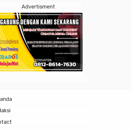
Istiqlal
Advertisment
randa
aksi
ntact