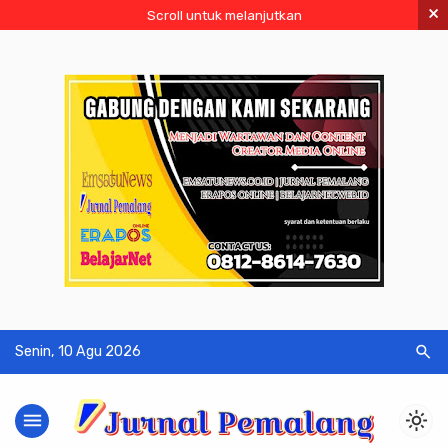
×
Scroll untuk melanjutkan
search
Senin, 10 Agu 2026
menu
light_mode