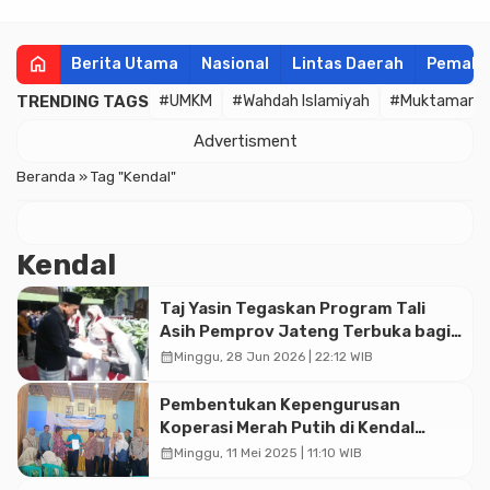
home
Berita Utama
Nasional
Lintas Daerah
Pemala
TRENDING TAGS
#UMKM
#Wahdah Islamiyah
#Muktamar
Advertisment
Beranda
»
Tag "Kendal"
Kendal
Taj Yasin Tegaskan Program Tali
Asih Pemprov Jateng Terbuka bagi
Semua Penghafal Kitab Suci
calendar_month
Minggu, 28 Jun 2026 | 22:12 WIB
Pembentukan Kepengurusan
Koperasi Merah Putih di Kendal
Rampung Dimusyawarahkan
calendar_month
Minggu, 11 Mei 2025 | 11:10 WIB