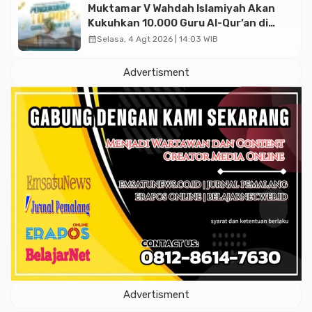
Muktamar V Wahdah Islamiyah Akan
Kukuhkan 10.000 Guru Al-Qur’an di
Masjid Istiqlal
calendar_month
Selasa, 4 Agt 2026 | 14:03 WIB
Advertisment
Advertisment