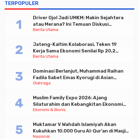
TERPOPULER
Driver Ojol Jadi UMKM: Makin Sejahtera
atau Merana? Ini Temuan Diskusi
Berita Utama
Paramadina
Jateng-Kaltim Kolaborasi, Teken 19
Kerja Sama Ekonomi Senilai Rp 20,2
Berita Utama
Triliun
Dominasi Berlanjut, Muhammad Raihan
Fadila Sabet Emas Kyorugi di Asian
Olahraga
Taekwondo Indonesia Open 2026
Muslim Family Expo 2026: Ajang
Silaturahim dan Kebangkitan Ekonomi
Ekonomi & Bisnis
Halal di Jakarta
Muktamar V Wahdah Islamiyah Akan
Kukuhkan 10.000 Guru Al-Qur’an di Masjid
Nasional
Istiqlal