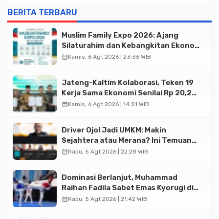
BERITA TERBARU
Muslim Family Expo 2026: Ajang
Silaturahim dan Kebangkitan Ekonomi
Halal di Jakarta
calendar_month
Kamis, 6 Agt 2026 | 23:36 WIB
Jateng-Kaltim Kolaborasi, Teken 19
Kerja Sama Ekonomi Senilai Rp 20,2
Triliun
calendar_month
Kamis, 6 Agt 2026 | 14:51 WIB
Driver Ojol Jadi UMKM: Makin
Sejahtera atau Merana? Ini Temuan
Diskusi Paramadina
calendar_month
Rabu, 5 Agt 2026 | 22:28 WIB
Dominasi Berlanjut, Muhammad
Raihan Fadila Sabet Emas Kyorugi di
Asian Taekwondo Indonesia Open
calendar_month
Rabu, 5 Agt 2026 | 21:42 WIB
2026