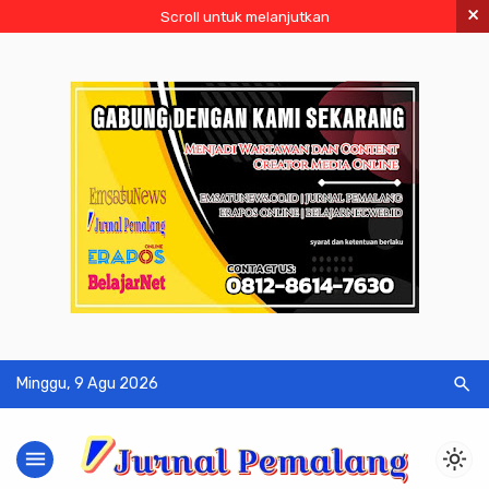
×
Scroll untuk melanjutkan
search
Minggu, 9 Agu 2026
menu
light_mode