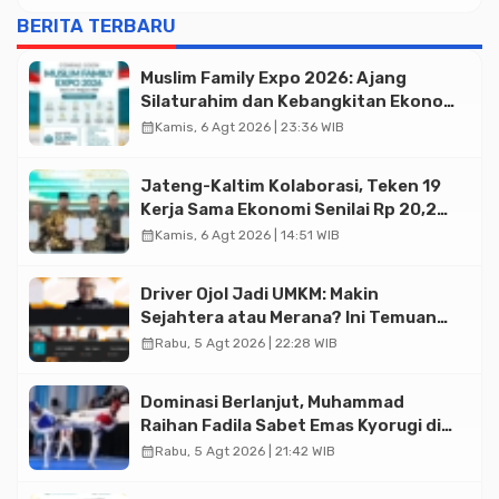
BERITA TERBARU
Muslim Family Expo 2026: Ajang
Silaturahim dan Kebangkitan Ekonomi
Halal di Jakarta
calendar_month
Kamis, 6 Agt 2026 | 23:36 WIB
Jateng-Kaltim Kolaborasi, Teken 19
Kerja Sama Ekonomi Senilai Rp 20,2
Triliun
calendar_month
Kamis, 6 Agt 2026 | 14:51 WIB
Driver Ojol Jadi UMKM: Makin
Sejahtera atau Merana? Ini Temuan
Diskusi Paramadina
calendar_month
Rabu, 5 Agt 2026 | 22:28 WIB
Dominasi Berlanjut, Muhammad
Raihan Fadila Sabet Emas Kyorugi di
Asian Taekwondo Indonesia Open
calendar_month
Rabu, 5 Agt 2026 | 21:42 WIB
2026