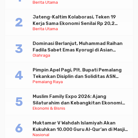
Berita Utama
Paramadina
Jateng-Kaltim Kolaborasi, Teken 19
Kerja Sama Ekonomi Senilai Rp 20,2
Berita Utama
Triliun
Dominasi Berlanjut, Muhammad Raihan
Fadila Sabet Emas Kyorugi di Asian
Olahraga
Taekwondo Indonesia Open 2026
Pimpin Apel Pagi, Plt. Bupati Pemalang
Tekankan Disiplin dan Soliditas ASN
Pemalang Raya
untuk Pelayanan Publik
Muslim Family Expo 2026: Ajang
Silaturahim dan Kebangkitan Ekonomi
Ekonomi & Bisnis
Halal di Jakarta
Muktamar V Wahdah Islamiyah Akan
Kukuhkan 10.000 Guru Al-Qur’an di Masjid
Nasional
Istiqlal