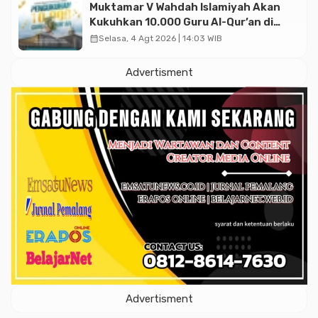
Muktamar V Wahdah Islamiyah Akan
Kukuhkan 10.000 Guru Al-Qur’an di
Masjid Istiqlal
calendar_month
Selasa, 4 Agt 2026 | 14:03 WIB
Advertisment
Advertisment