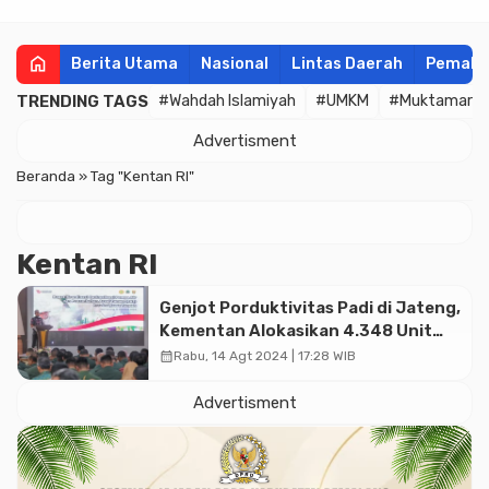
home
Berita Utama
Nasional
Lintas Daerah
Pemala
TRENDING TAGS
#Wahdah Islamiyah
#UMKM
#Muktamar
Advertisment
Beranda
»
Tag "Kentan RI"
Kentan RI
Genjot Porduktivitas Padi di Jateng,
Kementan Alokasikan 4.348 Unit
Pompanisasi
calendar_month
Rabu, 14 Agt 2024 | 17:28 WIB
Advertisment