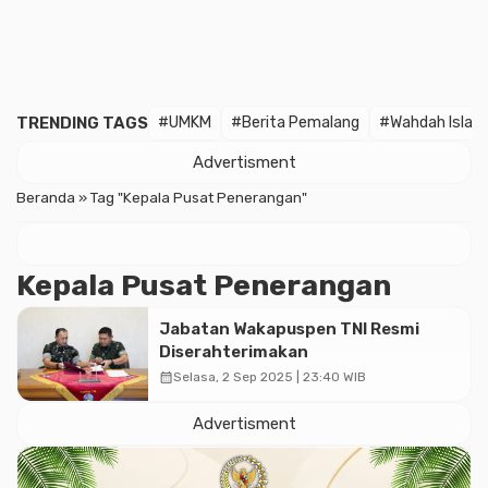
TRENDING TAGS
#UMKM
#Berita Pemalang
#Wahdah Islam
Advertisment
Beranda
»
Tag "Kepala Pusat Penerangan"
Kepala Pusat Penerangan
Jabatan Wakapuspen TNI Resmi
Diserahterimakan
calendar_month
Selasa, 2 Sep 2025 | 23:40 WIB
Advertisment