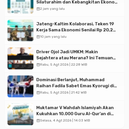
Silaturahim dan Kebangkitan Ekonomi
Halal di Jakarta
calendar_month
2 jam yang lalu
Jateng-Kaltim Kolaborasi, Teken 19
Kerja Sama Ekonomi Senilai Rp 20,2
Triliun
calendar_month
10 jam yang lalu
Driver Ojol Jadi UMKM: Makin
Sejahtera atau Merana? Ini Temuan
Diskusi Paramadina
calendar_month
Rabu, 5 Agt 2026 | 22:28 WIB
Dominasi Berlanjut, Muhammad
Raihan Fadila Sabet Emas Kyorugi di
Asian Taekwondo Indonesia Open
calendar_month
Rabu, 5 Agt 2026 | 21:42 WIB
2026
Muktamar V Wahdah Islamiyah Akan
Kukuhkan 10.000 Guru Al-Qur’an di
Masjid Istiqlal
calendar_month
Selasa, 4 Agt 2026 | 14:03 WIB