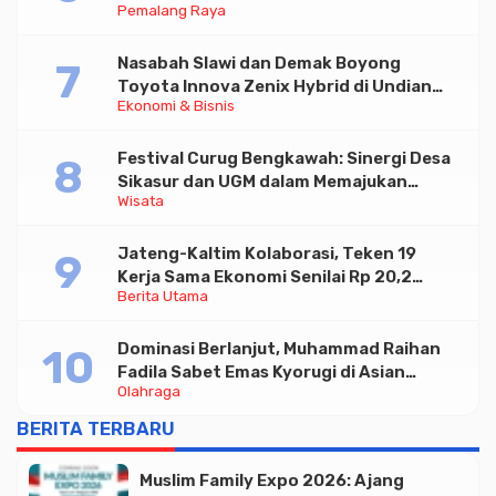
Pemalang Raya
Nasabah Slawi dan Demak Boyong
Toyota Innova Zenix Hybrid di Undian
Ekonomi & Bisnis
Tabungan Bima Bank Jateng
Festival Curug Bengkawah: Sinergi Desa
Sikasur dan UGM dalam Memajukan
Wisata
Wisata serta UMKM Lokal
Jateng-Kaltim Kolaborasi, Teken 19
Kerja Sama Ekonomi Senilai Rp 20,2
Berita Utama
Triliun
Dominasi Berlanjut, Muhammad Raihan
Fadila Sabet Emas Kyorugi di Asian
Olahraga
Taekwondo Indonesia Open 2026
BERITA TERBARU
Muslim Family Expo 2026: Ajang