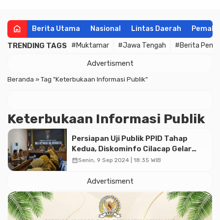
home
Berita Utama
Nasional
Lintas Daerah
Pemala
TRENDING TAGS
#Muktamar
#Jawa Tengah
#Berita Pema
Advertisment
Beranda
»
Tag "Keterbukaan Informasi Publik"
Keterbukaan Informasi Publik
Persiapan Uji Publik PPID Tahap
Kedua, Diskominfo Cilacap Gelar
Monev Keterbukaan Informasi
calendar_month
Senin, 9 Sep 2024 | 18:35 WIB
Publik 2024
Advertisment