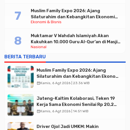
Muslim Family Expo 2026: Ajang
Silaturahim dan Kebangkitan Ekonomi
Ekonomi & Bisnis
Halal di Jakarta
Muktamar V Wahdah Islamiyah Akan
Kukuhkan 10.000 Guru Al-Qur’an di Masjid
Nasional
Istiqlal
BERITA TERBARU
Muslim Family Expo 2026: Ajang
Silaturahim dan Kebangkitan Ekonomi
Halal di Jakarta
calendar_month
Kamis, 6 Agt 2026 | 23:36 WIB
Jateng-Kaltim Kolaborasi, Teken 19
Kerja Sama Ekonomi Senilai Rp 20,2
Triliun
calendar_month
Kamis, 6 Agt 2026 | 14:51 WIB
Driver Ojol Jadi UMKM: Makin