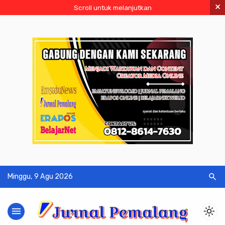
×
Scroll untuk melanjutkan
search
Minggu, 9 Agu 2026
menu
light_mode