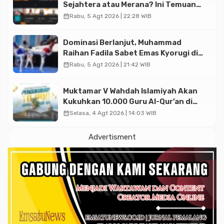
Sejahtera atau Merana? Ini Temuan
Diskusi Paramadina
calendar_month
Rabu, 5 Agt 2026 | 22:28 WIB
Dominasi Berlanjut, Muhammad
Raihan Fadila Sabet Emas Kyorugi di
Asian Taekwondo Indonesia Open
calendar_month
Rabu, 5 Agt 2026 | 21:42 WIB
2026
Muktamar V Wahdah Islamiyah Akan
Kukuhkan 10.000 Guru Al-Qur’an di
Masjid Istiqlal
calendar_month
Selasa, 4 Agt 2026 | 14:03 WIB
Advertisment