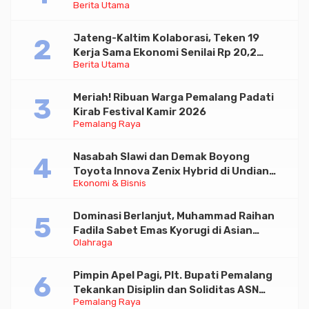
Berita Utama
Paramadina
Jateng-Kaltim Kolaborasi, Teken 19
Kerja Sama Ekonomi Senilai Rp 20,2
Berita Utama
Triliun
Meriah! Ribuan Warga Pemalang Padati
Kirab Festival Kamir 2026
Pemalang Raya
Nasabah Slawi dan Demak Boyong
Toyota Innova Zenix Hybrid di Undian
Ekonomi & Bisnis
Tabungan Bima Bank Jateng
Dominasi Berlanjut, Muhammad Raihan
Fadila Sabet Emas Kyorugi di Asian
Olahraga
Taekwondo Indonesia Open 2026
Pimpin Apel Pagi, Plt. Bupati Pemalang
Tekankan Disiplin dan Soliditas ASN
Pemalang Raya
untuk Pelayanan Publik