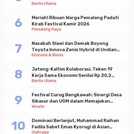
Berita Utama
Paramadina
Meriah! Ribuan Warga Pemalang Padati
Kirab Festival Kamir 2026
Pemalang Raya
Nasabah Slawi dan Demak Boyong
Toyota Innova Zenix Hybrid di Undian
Ekonomi & Bisnis
Tabungan Bima Bank Jateng
Jateng-Kaltim Kolaborasi, Teken 19
Kerja Sama Ekonomi Senilai Rp 20,2
Berita Utama
Triliun
Festival Curug Bengkawah: Sinergi Desa
Sikasur dan UGM dalam Memajukan
Wisata
Wisata serta UMKM Lokal
Dominasi Berlanjut, Muhammad Raihan
Fadila Sabet Emas Kyorugi di Asian
Olahraga
Taekwondo Indonesia Open 2026