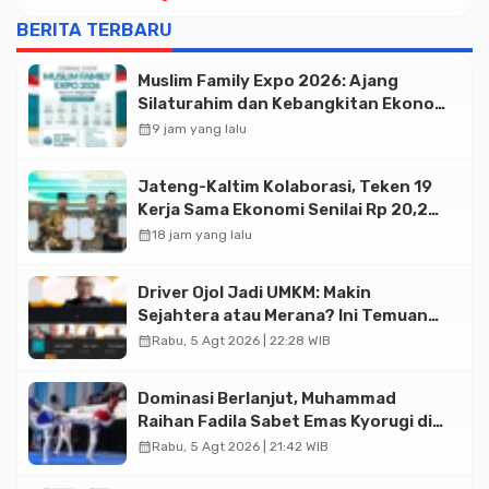
BERITA TERBARU
Muslim Family Expo 2026: Ajang
Silaturahim dan Kebangkitan Ekonomi
Halal di Jakarta
calendar_month
9 jam yang lalu
Jateng-Kaltim Kolaborasi, Teken 19
Kerja Sama Ekonomi Senilai Rp 20,2
Triliun
calendar_month
18 jam yang lalu
Driver Ojol Jadi UMKM: Makin
Sejahtera atau Merana? Ini Temuan
Diskusi Paramadina
calendar_month
Rabu, 5 Agt 2026 | 22:28 WIB
Dominasi Berlanjut, Muhammad
Raihan Fadila Sabet Emas Kyorugi di
Asian Taekwondo Indonesia Open
calendar_month
Rabu, 5 Agt 2026 | 21:42 WIB
2026