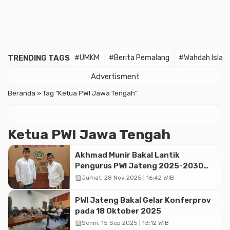
TRENDING TAGS
#UMKM
#Berita Pemalang
#Wahdah Islam
Advertisment
Beranda
»
Tag "Ketua PWI Jawa Tengah"
Ketua PWI Jawa Tengah
Akhmad Munir Bakal Lantik
Pengurus PWI Jateng 2025-2030
pada 2 Desember 2025
calendar_month
Jumat, 28 Nov 2025 | 16:42 WIB
PWI Jateng Bakal Gelar Konferprov
pada 18 Oktober 2025
calendar_month
Senin, 15 Sep 2025 | 13:12 WIB