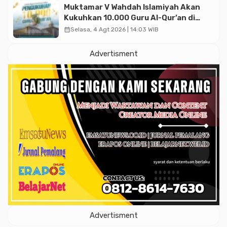
Muktamar V Wahdah Islamiyah Akan
Kukuhkan 10.000 Guru Al-Qur’an di
Masjid Istiqlal
calendar_month
Selasa, 4 Agt 2026 | 14:03 WIB
Advertisment
Advertisment