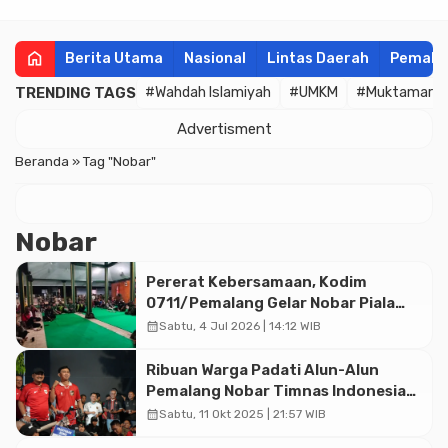
home
Berita Utama
Nasional
Lintas Daerah
Pemala
TRENDING TAGS
#Wahdah Islamiyah
#UMKM
#Muktamar
Advertisment
Beranda
»
Tag "Nobar"
Nobar
Pererat Kebersamaan, Kodim
0711/Pemalang Gelar Nobar Piala
Dunia 2026 Bareng Warga
calendar_month
Sabtu, 4 Jul 2026 | 14:12 WIB
Ribuan Warga Padati Alun-Alun
Pemalang Nobar Timnas Indonesia
vs Arab Saudi
calendar_month
Sabtu, 11 Okt 2025 | 21:57 WIB