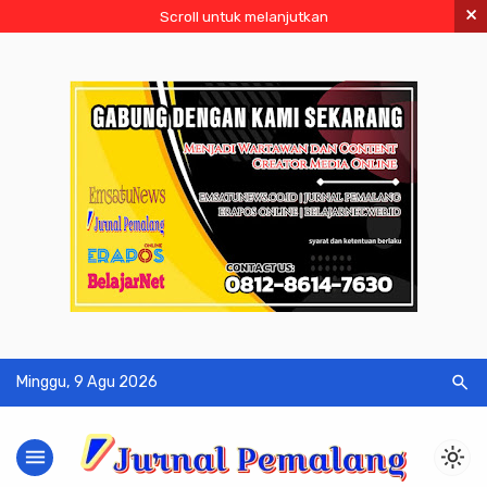
×
Scroll untuk melanjutkan
search
Minggu, 9 Agu 2026
menu
light_mode