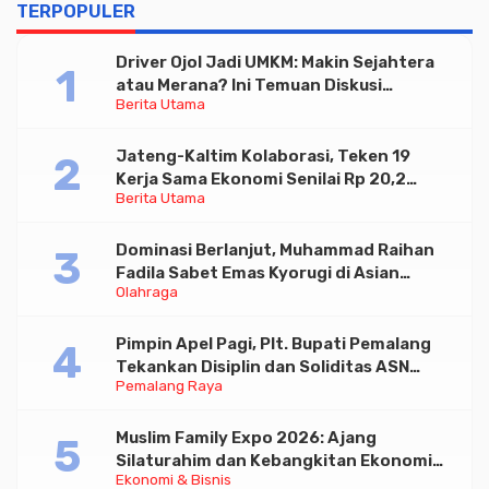
TERPOPULER
Driver Ojol Jadi UMKM: Makin Sejahtera
atau Merana? Ini Temuan Diskusi
Berita Utama
Paramadina
Jateng-Kaltim Kolaborasi, Teken 19
Kerja Sama Ekonomi Senilai Rp 20,2
Berita Utama
Triliun
Dominasi Berlanjut, Muhammad Raihan
Fadila Sabet Emas Kyorugi di Asian
Olahraga
Taekwondo Indonesia Open 2026
Pimpin Apel Pagi, Plt. Bupati Pemalang
Tekankan Disiplin dan Soliditas ASN
Pemalang Raya
untuk Pelayanan Publik
Muslim Family Expo 2026: Ajang
Silaturahim dan Kebangkitan Ekonomi
Ekonomi & Bisnis
Halal di Jakarta