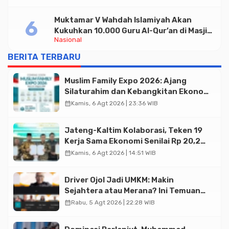
Muktamar V Wahdah Islamiyah Akan
Kukuhkan 10.000 Guru Al-Qur’an di Masjid
Nasional
Istiqlal
BERITA TERBARU
Muslim Family Expo 2026: Ajang
Silaturahim dan Kebangkitan Ekonomi
Halal di Jakarta
calendar_month
Kamis, 6 Agt 2026 | 23:36 WIB
Jateng-Kaltim Kolaborasi, Teken 19
Kerja Sama Ekonomi Senilai Rp 20,2
Triliun
calendar_month
Kamis, 6 Agt 2026 | 14:51 WIB
Driver Ojol Jadi UMKM: Makin
Sejahtera atau Merana? Ini Temuan
Diskusi Paramadina
calendar_month
Rabu, 5 Agt 2026 | 22:28 WIB