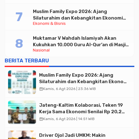
Muslim Family Expo 2026: Ajang
Silaturahim dan Kebangkitan Ekonomi
Ekonomi & Bisnis
Halal di Jakarta
Muktamar V Wahdah Islamiyah Akan
Kukuhkan 10.000 Guru Al-Qur’an di Masjid
Nasional
Istiqlal
BERITA TERBARU
Muslim Family Expo 2026: Ajang
Silaturahim dan Kebangkitan Ekonomi
Halal di Jakarta
calendar_month
Kamis, 6 Agt 2026 | 23:36 WIB
Jateng-Kaltim Kolaborasi, Teken 19
Kerja Sama Ekonomi Senilai Rp 20,2
Triliun
calendar_month
Kamis, 6 Agt 2026 | 14:51 WIB
Driver Ojol Jadi UMKM: Makin