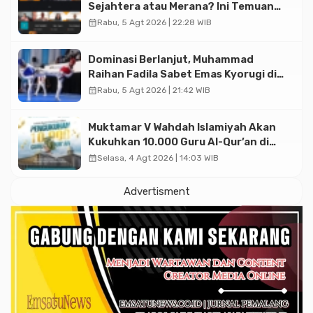
Sejahtera atau Merana? Ini Temuan
Diskusi Paramadina
calendar_month
Rabu, 5 Agt 2026 | 22:28 WIB
Dominasi Berlanjut, Muhammad
Raihan Fadila Sabet Emas Kyorugi di
Asian Taekwondo Indonesia Open
calendar_month
Rabu, 5 Agt 2026 | 21:42 WIB
2026
Muktamar V Wahdah Islamiyah Akan
Kukuhkan 10.000 Guru Al-Qur’an di
Masjid Istiqlal
calendar_month
Selasa, 4 Agt 2026 | 14:03 WIB
Advertisment