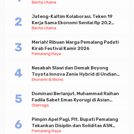
Berita Utama
Paramadina
Jateng-Kaltim Kolaborasi, Teken 19
Kerja Sama Ekonomi Senilai Rp 20,2
Berita Utama
Triliun
Meriah! Ribuan Warga Pemalang Padati
Kirab Festival Kamir 2026
Pemalang Raya
Nasabah Slawi dan Demak Boyong
Toyota Innova Zenix Hybrid di Undian
Ekonomi & Bisnis
Tabungan Bima Bank Jateng
Dominasi Berlanjut, Muhammad Raihan
Fadila Sabet Emas Kyorugi di Asian
Olahraga
Taekwondo Indonesia Open 2026
Pimpin Apel Pagi, Plt. Bupati Pemalang
Tekankan Disiplin dan Soliditas ASN
Pemalang Raya
untuk Pelayanan Publik