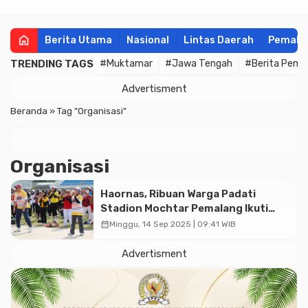
home
Berita Utama
Nasional
Lintas Daerah
Pemala
TRENDING TAGS
#Muktamar
#Jawa Tengah
#Berita Pema
Advertisment
Beranda
»
Tag "Organisasi"
Organisasi
Haornas, Ribuan Warga Padati
Stadion Mochtar Pemalang Ikuti
Senam Bersama
calendar_month
Minggu, 14 Sep 2025 | 09:41 WIB
Advertisment