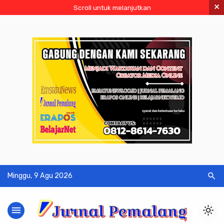
×
Scroll untuk melanjutkan
search
Minggu, 9 Agu 2026
menu
light_mode