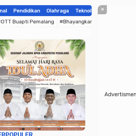
×
nal
Pendidikan
Olahraga
Teknologi
Kolom
Wis
#OTT Buapti Pemalang
#Bhayangkara Cup
#Wahdah 
Advertisme
ERPOPULER