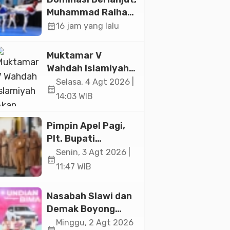
Paramadina
Muhammad Raihan
Fadila Sabet Emas
calendar_month
16 jam yang lalu
Kyorugi di Asian
Taekwondo
Muktamar V
Indonesia Open
Wahdah Islamiyah
2026
Akan Kukuhkan
Selasa, 4 Agt 2026 |
calendar_month
10.000 Guru Al-
14:03 WIB
Qur’an di Masjid
Istiqlal
Pimpin Apel Pagi,
Plt. Bupati
Pemalang
Senin, 3 Agt 2026 |
calendar_month
Tekankan Disiplin
11:47 WIB
dan Soliditas ASN
untuk Pelayanan
Nasabah Slawi dan
Publik
Demak Boyong
Toyota Innova
Minggu, 2 Agt 2026