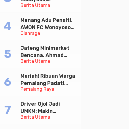
Tersangka
Berita Utama
Universitas
Pemerasan Rp1,98
Paramadina Gelar
Miliar
Menang Adu Penalti,
Diskusi Desain
AWON FC Wonoyoso
Olahraga
Juara Bhayangkara
Cup 2026
Jateng Minimarket
Bencana, Ahmad
Berita Utama
Luthfi Minta PMI Jadi
Garda Depan
Meriah! Ribuan Warga
Pemalang Padati
Pemalang Raya
Kirab Festival Kamir
2026
Driver Ojol Jadi
UMKM: Makin
Berita Utama
Sejahtera atau
Merana? Ini Temuan