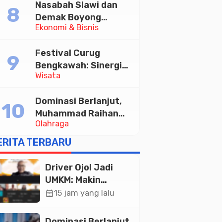
Nasabah Slawi dan
Diskusi Paramadina
Demak Boyong
Ekonomi & Bisnis
Toyota Innova Zenix
Hybrid di Undian
Festival Curug
Tabungan Bima Bank
Bengkawah: Sinergi
Jateng
Wisata
Desa Sikasur dan
UGM dalam
Dominasi Berlanjut,
Memajukan Wisata
Muhammad Raihan
serta UMKM Lokal
Olahraga
Fadila Sabet Emas
Kyorugi di Asian
ERITA TERBARU
Taekwondo Indonesia
Open 2026
Driver Ojol Jadi
UMKM: Makin
Sejahtera atau
calendar_month
15 jam yang lalu
Merana? Ini
Temuan Diskusi
Dominasi Berlanjut,