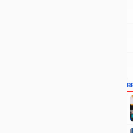
yaitu membeli narkotika jenis sabu secara
online. Setelah itu […]
B