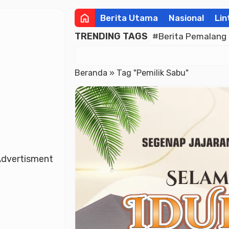
home
Berita Utama
Nasional
Lin
TRENDING TAGS
#Berita Pemalang
Beranda
»
Tag "Pemilik Sabu"
dvertisment