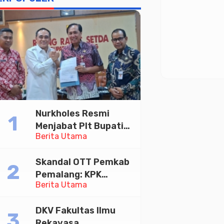
Nurkholes Resmi
Menjabat Plt Bupati
Berita Utama
Pemalang
Skandal OTT Pemkab
Pemalang: KPK
Berita Utama
Tetapkan Bupati
Pemalang dan Oknum
DKV Fakultas Ilmu
Staf Internal Sebagai
Rekayasa,