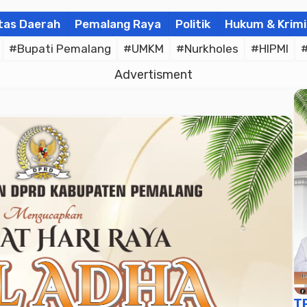
tas Daerah
Pemalang Raya
Politik
Hukum & Krimi
#Bupati Pemalang
#UMKM
#Nurkholes
#HIPMI
Advertisment
T