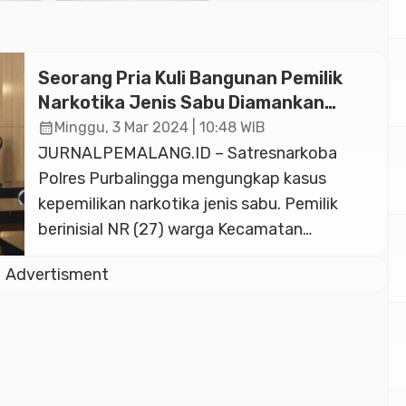
Seorang Pria Kuli Bangunan Pemilik
Narkotika Jenis Sabu Diamankan
Polisi
calendar_month
Minggu, 3 Mar 2024 | 10:48 WIB
JURNALPEMALANG.ID – Satresnarkoba
Polres Purbalingga mengungkap kasus
kepemilikan narkotika jenis sabu. Pemilik
berinisial NR (27) warga Kecamatan
Bukateja, Purbalingga diamankan berikut
Advertisment
barang bukti 0,34 gram narkotika jenis sabu.
Wakapolres Purbalingga Kompol Donni
Krestanto mengatakan, tersangka NR
merupakan seorang pria yang bekerja
sebagai kuli bangunan. “Modus tersangka