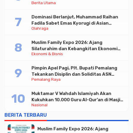
Berita Utama
Triliun
Dominasi Berlanjut, Muhammad Raihan
Fadila Sabet Emas Kyorugi di Asian
Olahraga
Taekwondo Indonesia Open 2026
Muslim Family Expo 2026: Ajang
Silaturahim dan Kebangkitan Ekonomi
Ekonomi & Bisnis
Halal di Jakarta
Pimpin Apel Pagi, Plt. Bupati Pemalang
Tekankan Disiplin dan Soliditas ASN
Pemalang Raya
untuk Pelayanan Publik
Muktamar V Wahdah Islamiyah Akan
Kukuhkan 10.000 Guru Al-Qur’an di Masjid
Nasional
Istiqlal
BERITA TERBARU
Muslim Family Expo 2026: Ajang