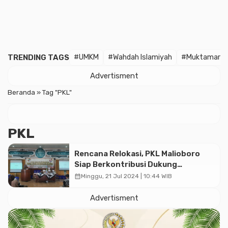
TRENDING TAGS
#UMKM
#Wahdah Islamiyah
#Muktamar
Advertisment
Beranda
»
Tag "PKL"
PKL
Rencana Relokasi, PKL Malioboro
Siap Berkontribusi Dukung
Kebijakan Pemerintah
calendar_month
Minggu, 21 Jul 2024 | 10:44 WIB
Advertisment