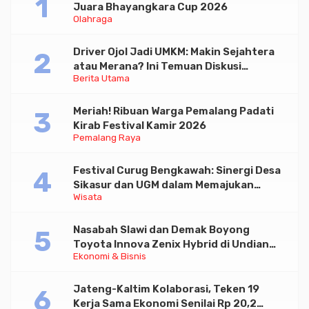
Juara Bhayangkara Cup 2026
Olahraga
Driver Ojol Jadi UMKM: Makin Sejahtera
atau Merana? Ini Temuan Diskusi
Berita Utama
Paramadina
Meriah! Ribuan Warga Pemalang Padati
Kirab Festival Kamir 2026
Pemalang Raya
Festival Curug Bengkawah: Sinergi Desa
Sikasur dan UGM dalam Memajukan
Wisata
Wisata serta UMKM Lokal
Nasabah Slawi dan Demak Boyong
Toyota Innova Zenix Hybrid di Undian
Ekonomi & Bisnis
Tabungan Bima Bank Jateng
Jateng-Kaltim Kolaborasi, Teken 19
Kerja Sama Ekonomi Senilai Rp 20,2