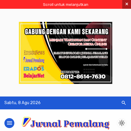
×
Scroll untuk melanjutkan
search
Sabtu, 8 Agu 2026
menu
light_mode