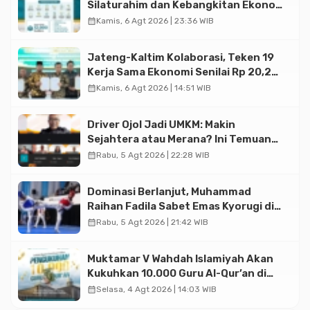
Silaturahim dan Kebangkitan Ekonomi
Halal di Jakarta
calendar_month
Kamis, 6 Agt 2026 | 23:36 WIB
Jateng-Kaltim Kolaborasi, Teken 19
Kerja Sama Ekonomi Senilai Rp 20,2
Triliun
calendar_month
Kamis, 6 Agt 2026 | 14:51 WIB
Driver Ojol Jadi UMKM: Makin
Sejahtera atau Merana? Ini Temuan
Diskusi Paramadina
calendar_month
Rabu, 5 Agt 2026 | 22:28 WIB
Dominasi Berlanjut, Muhammad
Raihan Fadila Sabet Emas Kyorugi di
Asian Taekwondo Indonesia Open
calendar_month
Rabu, 5 Agt 2026 | 21:42 WIB
2026
Muktamar V Wahdah Islamiyah Akan
Kukuhkan 10.000 Guru Al-Qur’an di
Masjid Istiqlal
calendar_month
Selasa, 4 Agt 2026 | 14:03 WIB