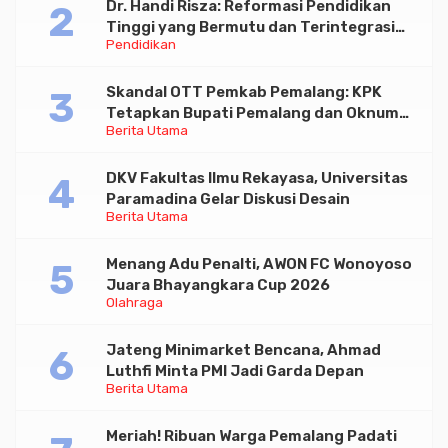
Dr. Handi Risza: Reformasi Pendidikan
Tinggi yang Bermutu dan Terintegrasi
Pendidikan
Menuju Indonesia Emas 2045
Skandal OTT Pemkab Pemalang: KPK
Tetapkan Bupati Pemalang dan Oknum
Berita Utama
Staf Internal Sebagai Tersangka
Pemerasan Rp1,98 Miliar
DKV Fakultas Ilmu Rekayasa, Universitas
Paramadina Gelar Diskusi Desain
Berita Utama
Menang Adu Penalti, AWON FC Wonoyoso
Juara Bhayangkara Cup 2026
Olahraga
Jateng Minimarket Bencana, Ahmad
Luthfi Minta PMI Jadi Garda Depan
Berita Utama
Meriah! Ribuan Warga Pemalang Padati