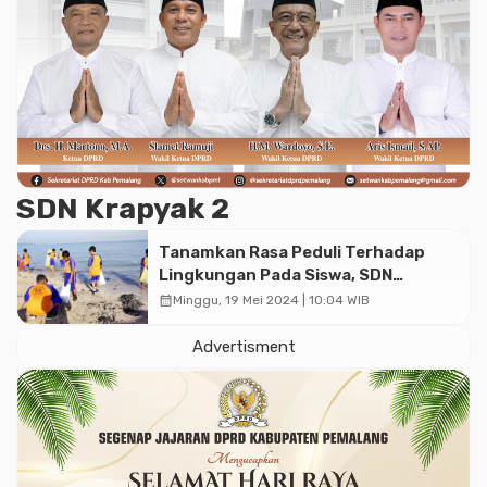
SDN Krapyak 2
Tanamkan Rasa Peduli Terhadap
Lingkungan Pada Siswa, SDN
Krapyak 2 Gelar Aksi Peduli
calendar_month
Minggu, 19 Mei 2024 | 10:04 WIB
Lingkungan
Advertisment