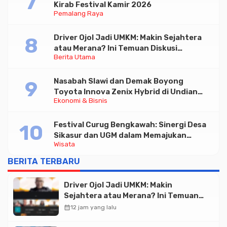
Kirab Festival Kamir 2026
Pemalang Raya
Driver Ojol Jadi UMKM: Makin Sejahtera
atau Merana? Ini Temuan Diskusi
Berita Utama
Paramadina
Nasabah Slawi dan Demak Boyong
Toyota Innova Zenix Hybrid di Undian
Ekonomi & Bisnis
Tabungan Bima Bank Jateng
Festival Curug Bengkawah: Sinergi Desa
Sikasur dan UGM dalam Memajukan
Wisata
Wisata serta UMKM Lokal
BERITA TERBARU
Driver Ojol Jadi UMKM: Makin
Sejahtera atau Merana? Ini Temuan
Diskusi Paramadina
calendar_month
12 jam yang lalu