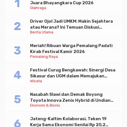
Juara Bhayangkara Cup 2026
Olahraga
Driver Ojol Jadi UMKM: Makin Sejahtera
atau Merana? Ini Temuan Diskusi
Berita Utama
Paramadina
Meriah! Ribuan Warga Pemalang Padati
Kirab Festival Kamir 2026
Pemalang Raya
Festival Curug Bengkawah: Sinergi Desa
Sikasur dan UGM dalam Memajukan
Wisata
Wisata serta UMKM Lokal
Nasabah Slawi dan Demak Boyong
Toyota Innova Zenix Hybrid di Undian
Ekonomi & Bisnis
Tabungan Bima Bank Jateng
Jateng-Kaltim Kolaborasi, Teken 19
Kerja Sama Ekonomi Senilai Rp 20,2