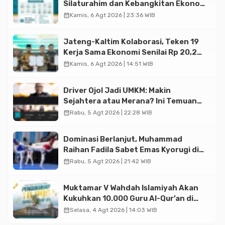
Silaturahim dan Kebangkitan Ekonomi
Halal di Jakarta
calendar_month
Kamis, 6 Agt 2026 | 23:36 WIB
Jateng-Kaltim Kolaborasi, Teken 19
Kerja Sama Ekonomi Senilai Rp 20,2
Triliun
calendar_month
Kamis, 6 Agt 2026 | 14:51 WIB
Driver Ojol Jadi UMKM: Makin
Sejahtera atau Merana? Ini Temuan
Diskusi Paramadina
calendar_month
Rabu, 5 Agt 2026 | 22:28 WIB
Dominasi Berlanjut, Muhammad
Raihan Fadila Sabet Emas Kyorugi di
Asian Taekwondo Indonesia Open
calendar_month
Rabu, 5 Agt 2026 | 21:42 WIB
2026
Muktamar V Wahdah Islamiyah Akan
Kukuhkan 10.000 Guru Al-Qur’an di
Masjid Istiqlal
calendar_month
Selasa, 4 Agt 2026 | 14:03 WIB