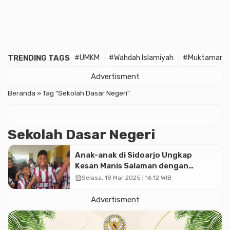
TRENDING TAGS
#UMKM
#Wahdah Islamiyah
#Muktamar
Advertisment
Beranda
»
Tag "Sekolah Dasar Negeri"
Sekolah Dasar Negeri
Anak-anak di Sidoarjo Ungkap
Kesan Manis Salaman dengan
Prabowo: Momen Langka!
calendar_month
Selasa, 18 Mar 2025 | 16:12 WIB
Advertisment