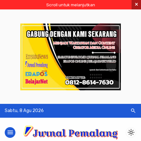
×
Scroll untuk melanjutkan
search
Sabtu, 8 Agu 2026
menu
light_mode