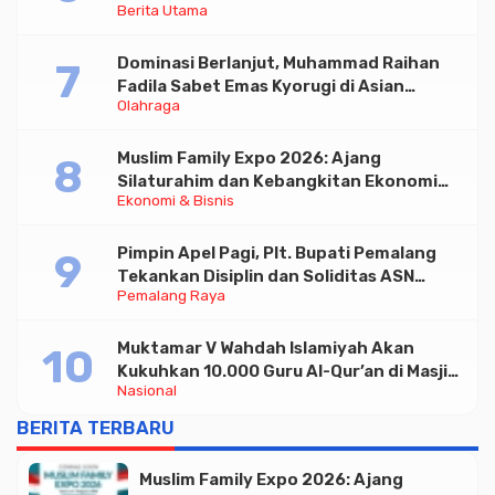
Berita Utama
Triliun
Dominasi Berlanjut, Muhammad Raihan
Fadila Sabet Emas Kyorugi di Asian
Olahraga
Taekwondo Indonesia Open 2026
Muslim Family Expo 2026: Ajang
Silaturahim dan Kebangkitan Ekonomi
Ekonomi & Bisnis
Halal di Jakarta
Pimpin Apel Pagi, Plt. Bupati Pemalang
Tekankan Disiplin dan Soliditas ASN
Pemalang Raya
untuk Pelayanan Publik
Muktamar V Wahdah Islamiyah Akan
Kukuhkan 10.000 Guru Al-Qur’an di Masjid
Nasional
Istiqlal
BERITA TERBARU
Muslim Family Expo 2026: Ajang