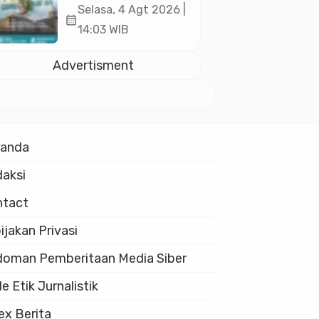
Akan Kukuhkan
Selasa, 4 Agt 2026 |
calendar_month
10.000 Guru Al-
14:03 WIB
Qur’an di Masjid
Istiqlal
Advertisment
randa
aksi
ntact
ijakan Privasi
oman Pemberitaan Media Siber
e Etik Jurnalistik
ex Berita