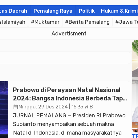
tas Daerah
Pemalang Raya
Politik
Hukum & Krimi
Islamiyah
#Muktamar
#Berita Pemalang
#Jawa T
Advertisment
Prabowo di Perayaan Natal Nasional
2024: Bangsa Indonesia Berbeda Tapi
Satu Jiwa
calendar_month
Minggu, 29 Des 2024 | 15:35 WIB
JURNAL PEMALANG — Presiden RI Prabowo
Subianto menyampaikan sebuah makna
Natal di Indonesia, di mana masyarakatnya
T