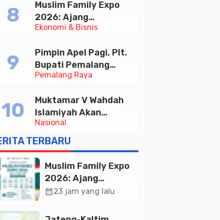
Muslim Family Expo
Taekwondo Indonesia
2026: Ajang
Open 2026
Ekonomi & Bisnis
Silaturahim dan
Kebangkitan Ekonomi
Pimpin Apel Pagi, Plt.
Halal di Jakarta
Bupati Pemalang
Pemalang Raya
Tekankan Disiplin dan
Soliditas ASN untuk
Muktamar V Wahdah
Pelayanan Publik
Islamiyah Akan
Nasional
Kukuhkan 10.000
Guru Al-Qur’an di
ERITA TERBARU
Masjid Istiqlal
Muslim Family Expo
2026: Ajang
Silaturahim dan
calendar_month
23 jam yang lalu
Kebangkitan
Ekonomi Halal di
Jateng-Kaltim