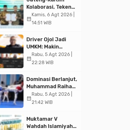
Jakarta
Kolaborasi, Teken
19 Kerja Sama
Kamis, 6 Agt 2026 |
calendar_month
Ekonomi Senilai Rp
14:51 WIB
20,2 Triliun
Driver Ojol Jadi
UMKM: Makin
Sejahtera atau
Rabu, 5 Agt 2026 |
calendar_month
Merana? Ini
22:28 WIB
Temuan Diskusi
Paramadina
Dominasi Berlanjut,
Muhammad Raihan
Fadila Sabet Emas
Rabu, 5 Agt 2026 |
calendar_month
Kyorugi di Asian
21:42 WIB
Taekwondo
Indonesia Open
Muktamar V
2026
Wahdah Islamiyah