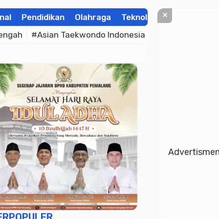
×
nal
Pendidikan
Olahraga
Teknologi
Kolom
Wis
engah
#Asian Taekwondo Indonesia Open Championsh
Advertisme
ERPOPULER