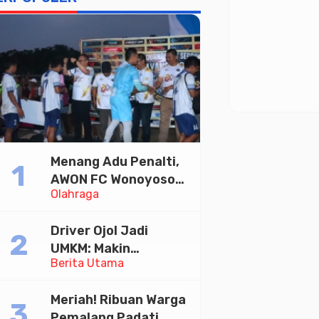
Menang Adu Penalti,
AWON FC Wonoyoso
Olahraga
Juara Bhayangkara
Cup 2026
Driver Ojol Jadi
UMKM: Makin
Berita Utama
Sejahtera atau
Merana? Ini Temuan
Meriah! Ribuan Warga
Diskusi Paramadina
Pemalang Padati