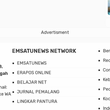
Advertisment
EMSATUNEWS NETWORK
Be
Red
EMSATUNEWS
8,
Co
ERAPOS ONLINE
ngah
Keb
BELAJAR NET
mail:
Ped
JURNAL PEMALANG
ke WA
Kod
LINGKAR PANTURA
Ind