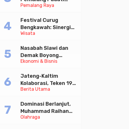
Pemalang Raya
Kirab Festival Kamir
2026
Festival Curug
Bengkawah: Sinergi
Wisata
Desa Sikasur dan
UGM dalam
Nasabah Slawi dan
Memajukan Wisata
Demak Boyong
serta UMKM Lokal
Ekonomi & Bisnis
Toyota Innova Zenix
Hybrid di Undian
Jateng-Kaltim
Tabungan Bima Bank
Kolaborasi, Teken 19
Jateng
Berita Utama
Kerja Sama Ekonomi
Senilai Rp 20,2 Triliun
Dominasi Berlanjut,
Muhammad Raihan
Olahraga
Fadila Sabet Emas
Kyorugi di Asian