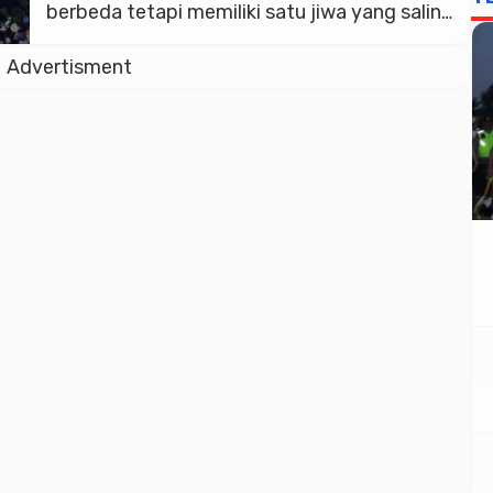
berbeda tetapi memiliki satu jiwa yang saling
menjaga dan menghormati untuk hidup
Advertisment
rukun berdampingan. Hal itu Prabowo
sampaikan di acara Perayaan Natal Nasional
2024 yang dihadiri belasan ribu jemaat di
Indonesia Arena, GBK, Senayan, Jakarta,
Sabtu (28/12). “Kita merayakan […]