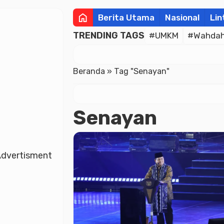
home
Berita Utama
Nasional
Lin
TRENDING TAGS
#UMKM
#Wahdah 
Beranda
»
Tag "Senayan"
Senayan
dvertisment