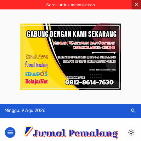
×
Scroll untuk melanjutkan
search
Minggu, 9 Agu 2026
menu
light_mode