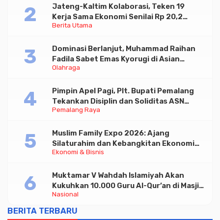
Jateng-Kaltim Kolaborasi, Teken 19
Kerja Sama Ekonomi Senilai Rp 20,2
Berita Utama
Triliun
Dominasi Berlanjut, Muhammad Raihan
Fadila Sabet Emas Kyorugi di Asian
Olahraga
Taekwondo Indonesia Open 2026
Pimpin Apel Pagi, Plt. Bupati Pemalang
Tekankan Disiplin dan Soliditas ASN
Pemalang Raya
untuk Pelayanan Publik
Muslim Family Expo 2026: Ajang
Silaturahim dan Kebangkitan Ekonomi
Ekonomi & Bisnis
Halal di Jakarta
Muktamar V Wahdah Islamiyah Akan
Kukuhkan 10.000 Guru Al-Qur’an di Masjid
Nasional
Istiqlal
BERITA TERBARU