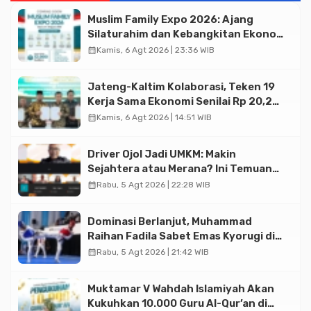
Muslim Family Expo 2026: Ajang
Silaturahim dan Kebangkitan Ekonomi
Halal di Jakarta
calendar_month
Kamis, 6 Agt 2026 | 23:36 WIB
Jateng-Kaltim Kolaborasi, Teken 19
Kerja Sama Ekonomi Senilai Rp 20,2
Triliun
calendar_month
Kamis, 6 Agt 2026 | 14:51 WIB
Driver Ojol Jadi UMKM: Makin
Sejahtera atau Merana? Ini Temuan
Diskusi Paramadina
calendar_month
Rabu, 5 Agt 2026 | 22:28 WIB
Dominasi Berlanjut, Muhammad
Raihan Fadila Sabet Emas Kyorugi di
Asian Taekwondo Indonesia Open
calendar_month
Rabu, 5 Agt 2026 | 21:42 WIB
2026
Muktamar V Wahdah Islamiyah Akan
Kukuhkan 10.000 Guru Al-Qur’an di