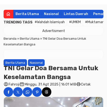
home
Berita Utama
Nasional
Lintas Daerah
Pemala
TRENDING TAGS
#Wahdah Islamiyah
#UMKM
#Muktamar
Advertisment
Beranda
»
Berita Utama
»
TNI Gelar Doa Bersama Untuk
Keselamatan Bangsa
Berita Utama
Nasional
TNI Gelar Doa Bersama Untuk
Keselamatan Bangsa
account_circle
calendar_month
print
Fahroji
Minggu, 31 Agt 2025 | 16:01 WIB
Cetak