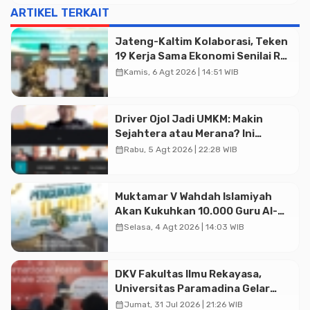
ARTIKEL TERKAIT
Jateng-Kaltim Kolaborasi, Teken
19 Kerja Sama Ekonomi Senilai Rp
20,2 Triliun
calendar_month
Kamis, 6 Agt 2026 | 14:51 WIB
Driver Ojol Jadi UMKM: Makin
Sejahtera atau Merana? Ini
Temuan Diskusi Paramadina
calendar_month
Rabu, 5 Agt 2026 | 22:28 WIB
Muktamar V Wahdah Islamiyah
Akan Kukuhkan 10.000 Guru Al-
Qur’an di Masjid Istiqlal
calendar_month
Selasa, 4 Agt 2026 | 14:03 WIB
DKV Fakultas Ilmu Rekayasa,
Advertisment
Universitas Paramadina Gelar
Diskusi Desain
calendar_month
Jumat, 31 Jul 2026 | 21:26 WIB