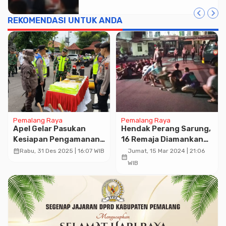
REKOMENDASI UNTUK ANDA
Pemalang Raya
Pemalang Raya
Apel Gelar Pasukan
Hendak Perang Sarung,
Kesiapan Pengamanan
16 Remaja Diamankan
Tahun Baru Dihadiri
Tim Patroli Kota Presisi
calendar_month
Rabu, 31 Des 2025 | 16:07 WIB
Jumat, 15 Mar 2024 | 21:06
calendar_month
Dandim Pemalang
Sat Samapta Polresta
WIB
Cilacap