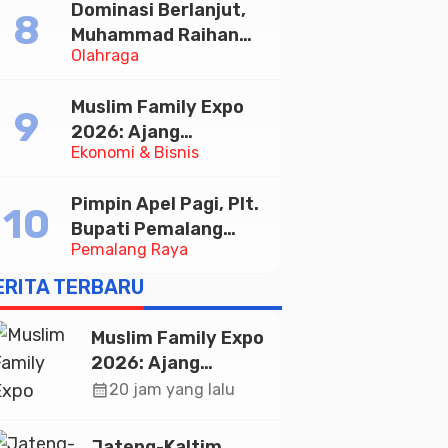
Dominasi Berlanjut,
Muhammad Raihan
Olahraga
Fadila Sabet Emas
Kyorugi di Asian
Muslim Family Expo
Taekwondo Indonesia
2026: Ajang
Open 2026
Ekonomi & Bisnis
Silaturahim dan
Kebangkitan Ekonomi
Pimpin Apel Pagi, Plt.
Halal di Jakarta
Bupati Pemalang
Pemalang Raya
Tekankan Disiplin dan
Soliditas ASN untuk
ERITA TERBARU
Pelayanan Publik
Muslim Family Expo
2026: Ajang
Silaturahim dan
calendar_month
20 jam yang lalu
Kebangkitan
Ekonomi Halal di
Jateng-Kaltim