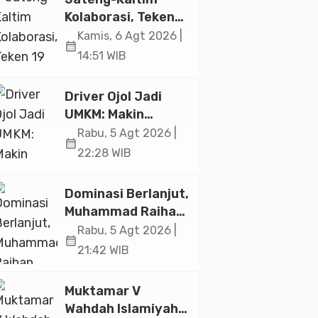
Jakarta
Kolaborasi, Teken
19 Kerja Sama
Kamis, 6 Agt 2026 |
calendar_month
Ekonomi Senilai Rp
14:51 WIB
20,2 Triliun
Driver Ojol Jadi
UMKM: Makin
Sejahtera atau
Rabu, 5 Agt 2026 |
calendar_month
Merana? Ini
22:28 WIB
Temuan Diskusi
Paramadina
Dominasi Berlanjut,
Muhammad Raihan
Fadila Sabet Emas
Rabu, 5 Agt 2026 |
calendar_month
Kyorugi di Asian
21:42 WIB
Taekwondo
Indonesia Open
Muktamar V
2026
Wahdah Islamiyah