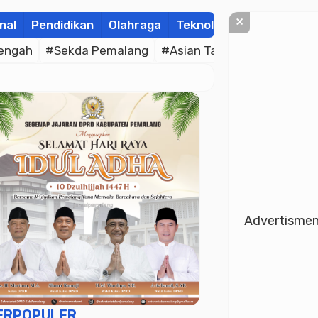
×
nal
Pendidikan
Olahraga
Teknologi
Kolom
Wis
engah
#Sekda Pemalang
#Asian Taekwondo Indones
Advertisme
ERPOPULER