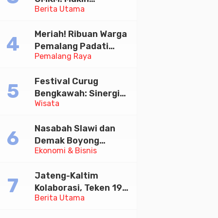
Berita Utama
Sejahtera atau
Merana? Ini Temuan
Meriah! Ribuan Warga
Diskusi Paramadina
Pemalang Padati
Pemalang Raya
Kirab Festival Kamir
2026
Festival Curug
Bengkawah: Sinergi
Wisata
Desa Sikasur dan
UGM dalam
Nasabah Slawi dan
Memajukan Wisata
Demak Boyong
serta UMKM Lokal
Ekonomi & Bisnis
Toyota Innova Zenix
Hybrid di Undian
Jateng-Kaltim
Tabungan Bima Bank
Kolaborasi, Teken 19
Jateng
Berita Utama
Kerja Sama Ekonomi
Senilai Rp 20,2 Triliun