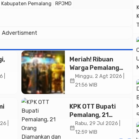
Kabupaten Pemalang
RPJMD
Advertisment
i,
Meriah! Ribuan
Warga Pemalang
Padati Kirab
6 |
Minggu, 2 Agt 2026 |
calendar_month
in
Festival Kamir
21:56 WIB
ASN
2026
an
mi
KPK OTT Bupati
Pemalang, 21
ng
Orang Diamankan
26 |
Rabu, 29 Jul 2026 |
calendar_month
dan Sita Uang
12:59 WIB