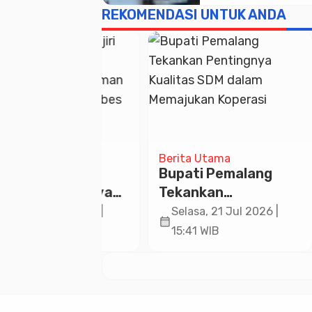
REKOMENDASI UNTUK ANDA
Raya
Berita Utama
Pend
Jemaah
Bupati Pemalang
Sos
Masjid Raya
Tekankan
Bull
diyah H.
Pentingnya Kualitas
Gela
1 Okt 2025 |
Selasa, 21 Jul 2026 |
Ka
calendar_month
calendar_month
aifuri
SDM dalam
Dau
B
15:41 WIB
22
, Brebes
Memajukan Koperasi
Baz