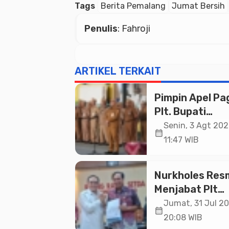
Tags
Berita Pemalang
Jumat Bersih
Penulis
: Fahroji
ARTIKEL TERKAIT
Pimpin Apel Pag
Plt. Bupati
Pemalang
Senin, 3 Agt 202
calendar_month
Tekankan Disipl
11:47 WIB
dan Soliditas 
untuk Pelayan
Nurkholes Res
Publik
Menjabat Plt
Bupati Pemala
Jumat, 31 Jul 20
calendar_month
20:08 WIB