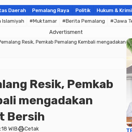
tas Daerah
Pemalang Raya
Politik
Hukum & Krimi
Islamiyah
#Muktamar
#Berita Pemalang
#Jawa T
Advertisment
Pemalang Resik, Pemkab Pemalang Kembali mengadakan
lang Resik, Pemkab
ali mengadakan
t Bersih
print
:18 WIB
Cetak
T