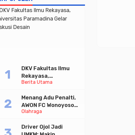
DKV Fakultas Ilmu
Rekayasa,
Berita Utama
Universitas
Paramadina Gelar
Menang Adu Penalti,
Diskusi Desain
AWON FC Wonoyoso
Olahraga
Juara Bhayangkara
Cup 2026
Driver Ojol Jadi
UMKM: Makin