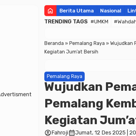
home
Berita Utama
Nasional
Lin
TRENDING TAGS
#UMKM
#Wahdah 
Beranda
»
Pemalang Raya
»
Wujudkan 
Kegiatan Jum’at Bersih
Pemalang Raya
Wujudkan Pema
dvertisment
Pemalang Kemb
Kegiatan Jum’a
account_circle
calendar_month
Fahroji
Jumat, 12 Des 2025 | 20