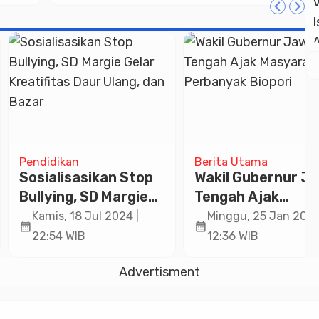
Tunai Rp2 Miliar
Lebih
idikan
Berita Utama
ialisasikan Stop
Wakil Gubernur Jawa
ying, SD Margie
Tengah Ajak
r Kreatifitas
Masyarakat
mis, 18 Jul 2024 |
Minggu, 25 Jan 2026 |
calendar_month
r Ulang, dan
Perbanyak Biopori
:54 WIB
12:36 WIB
ar
Advertisment