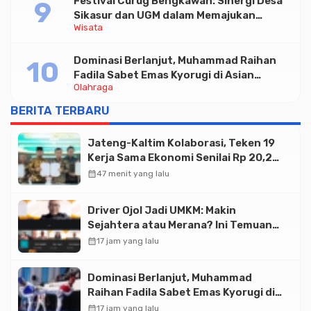
Festival Curug Bengkawah: Sinergi Desa
Sikasur dan UGM dalam Memajukan
Wisata
Wisata serta UMKM Lokal
Dominasi Berlanjut, Muhammad Raihan
Fadila Sabet Emas Kyorugi di Asian
Olahraga
Taekwondo Indonesia Open 2026
BERITA TERBARU
Jateng-Kaltim Kolaborasi, Teken 19
Kerja Sama Ekonomi Senilai Rp 20,2
Triliun
calendar_month
47 menit yang lalu
Driver Ojol Jadi UMKM: Makin
Sejahtera atau Merana? Ini Temuan
Diskusi Paramadina
calendar_month
17 jam yang lalu
Dominasi Berlanjut, Muhammad
Raihan Fadila Sabet Emas Kyorugi di
Asian Taekwondo Indonesia Open
calendar_month
17 jam yang lalu