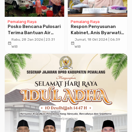
Pemalang Raya
Pemalang Raya
Posko Bencana Pulosari
Respon Penyusunan
Terima Bantuan Air
Kabinet, Anis Byarwati:
Bersih dari PDAM dan
Tim Ekonomi Harus Diisi
Rabu, 28 Jan 2026 | 23:31
Jumat, 18 Okt 2024 | 06:39
calendar_month
calendar_month
BPBD Pemalang
yang Profesional dan
WIB
WIB
Berpengalaman