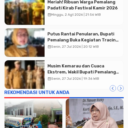
Meriah! Ribuan Warga Pemalang
Advertisment
Padati Kirab Festival Kamir 2026
calendar_month
Minggu, 2 Agt 2026 | 21:56 WIB
Putus Rantai Penularan, Bupati
Pemalang Buka Kegiatan Tracing
TBC Terintegrasi di Mulyoharjo
calendar_month
Senin, 27 Jul 2026 | 20:12 WIB
Musim Kemarau dan Cuaca
Ekstrem, Wakil Bupati Pemalang
Ingatkan ASN Waspada Bahaya
calendar_month
Senin, 27 Jul 2026 | 19:36 WIB
Kebakaran
REKOMENDASI UNTUK ANDA