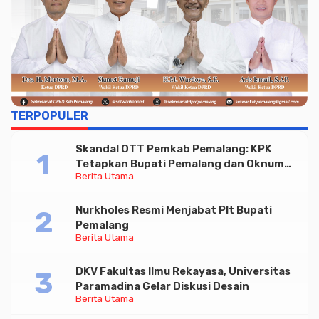
TERPOPULER
Skandal OTT Pemkab Pemalang: KPK
Tetapkan Bupati Pemalang dan Oknum
Berita Utama
Staf Internal Sebagai Tersangka
Pemerasan Rp1,98 Miliar
Nurkholes Resmi Menjabat Plt Bupati
Pemalang
Berita Utama
DKV Fakultas Ilmu Rekayasa, Universitas
Paramadina Gelar Diskusi Desain
Berita Utama