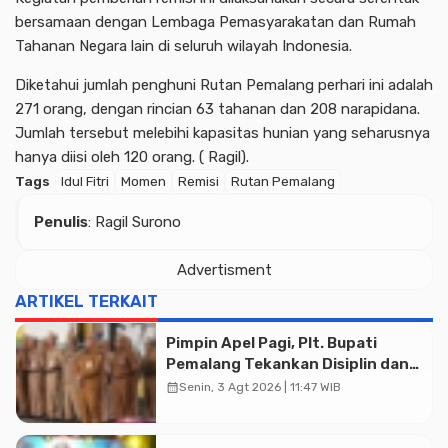
bersamaan dengan Lembaga Pemasyarakatan dan Rumah
Tahanan Negara lain di seluruh wilayah Indonesia.
Diketahui jumlah penghuni Rutan Pemalang perhari ini adalah
271 orang, dengan rincian 63 tahanan dan 208 narapidana.
Jumlah tersebut melebihi kapasitas hunian yang seharusnya
hanya diisi oleh 120 orang. ( Ragil).
Tags
Idul Fitri
Momen
Remisi
Rutan Pemalang
Penulis
: Ragil Surono
Advertisment
ARTIKEL TERKAIT
Pimpin Apel Pagi, Plt. Bupati
Pemalang Tekankan Disiplin dan
Soliditas ASN untuk Pelayanan
calendar_month
Senin, 3 Agt 2026 | 11:47 WIB
Publik