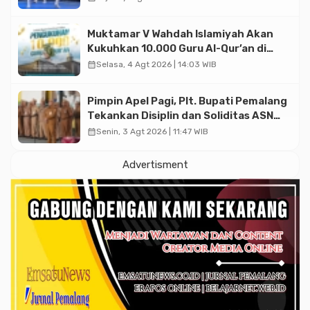
2026
Muktamar V Wahdah Islamiyah Akan
Kukuhkan 10.000 Guru Al-Qur’an di
Masjid Istiqlal
calendar_month
Selasa, 4 Agt 2026 | 14:03 WIB
Pimpin Apel Pagi, Plt. Bupati Pemalang
Tekankan Disiplin dan Soliditas ASN
untuk Pelayanan Publik
calendar_month
Senin, 3 Agt 2026 | 11:47 WIB
Advertisment