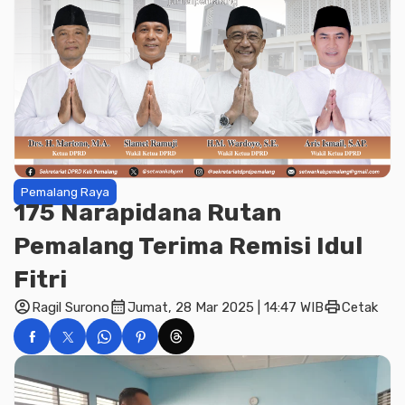
Pemalang Raya
175 Narapidana Rutan
Pemalang Terima Remisi Idul
Fitri
account_circle
calendar_month
print
Ragil Surono
Jumat, 28 Mar 2025 | 14:47 WIB
Cetak