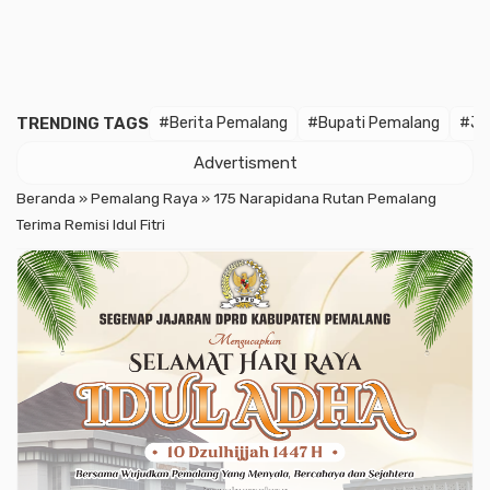
TRENDING TAGS
#Berita Pemalang
#Bupati Pemalang
#Ja
Advertisment
Beranda
»
Pemalang Raya
»
175 Narapidana Rutan Pemalang
Terima Remisi Idul Fitri