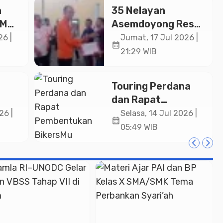
h
35 Nelayan
DM
Asemdoyong Resmi
Kantongi Sertifikat
26 |
Jumat, 17 Jul 2026 |
calendar_month
SJJD dan Izin Radio
21:29 WIB
IKRAN
h
Touring Perdana
tama
dan Rapat
Pembentukan
26 |
Selasa, 14 Jul 2026 |
calendar_month
sjid
BikersMu Chapter
05:49 WIB
mas
Temanggung Korwil
Jateng : Dakwah di
Atas Roda