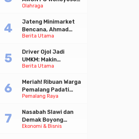
Olahraga
Juara Bhayangkara
Cup 2026
Jateng Minimarket
Bencana, Ahmad
Berita Utama
Luthfi Minta PMI Jadi
Garda Depan
Driver Ojol Jadi
UMKM: Makin
Berita Utama
Sejahtera atau
Merana? Ini Temuan
Meriah! Ribuan Warga
Diskusi Paramadina
Pemalang Padati
Pemalang Raya
Kirab Festival Kamir
2026
Nasabah Slawi dan
Demak Boyong
Ekonomi & Bisnis
Toyota Innova Zenix
Hybrid di Undian