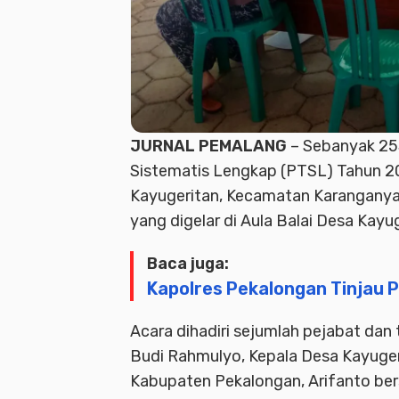
JURNAL PEMALANG
– Sebanyak 2
Sistematis Lengkap (
PTSL
) Tahun 2
Kayugeritan, Kecamatan Karanganya
yang digelar di Aula Balai Desa Kayu
Baca juga:
Kapolres Pekalongan Tinjau 
Acara dihadiri sejumlah pejabat dan
Budi Rahmulyo, Kepala Desa Kayuger
Kabupaten Pekalongan, Arifanto bers