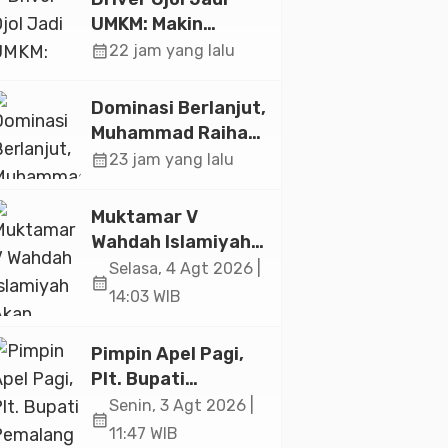
UMKM: Makin
Sejahtera atau
calendar_month
22 jam yang lalu
Merana? Ini
Temuan Diskusi
Dominasi Berlanjut,
Paramadina
Muhammad Raihan
Fadila Sabet Emas
calendar_month
23 jam yang lalu
Kyorugi di Asian
Taekwondo
Muktamar V
Indonesia Open
Wahdah Islamiyah
2026
Akan Kukuhkan
Selasa, 4 Agt 2026 |
calendar_month
10.000 Guru Al-
14:03 WIB
Qur’an di Masjid
Istiqlal
Pimpin Apel Pagi,
Plt. Bupati
Pemalang
Senin, 3 Agt 2026 |
calendar_month
Tekankan Disiplin
11:47 WIB