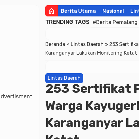
home
Berita Utama
Nasional
Lin
TRENDING TAGS
#Berita Pemalang
Beranda
»
Lintas Daerah
»
253 Sertifik
Karanganyar Lakukan Monitoring Ketat
Lintas Daerah
253 Sertifikat
dvertisment
Warga Kayugeri
Karanganyar L