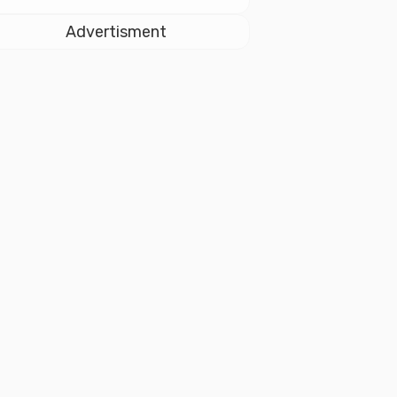
dan Soliditas ASN
untuk Pelayanan
Advertisment
Publik