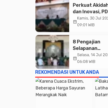
Perkuat Akida
dan Inovasi, P
Banyumas
Kamis, 30 Jul 20
calendar_month
Mandatkan
09:01 WIB
Sekolah
Muhammadiya
8 Pengajian
Jadi Pilihan U
Selapanan
Umat
Serentak dan
Selasa, 14 Jul 20
calendar_month
peresmian 3 Ma
06:08 WIB
Baru di Banyu
REKOMENDASI UNTUK ANDA