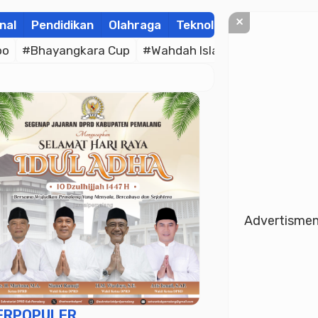
×
nal
Pendidikan
Olahraga
Teknologi
Kolom
Wis
po
#Bhayangkara Cup
#Wahdah Islamiyah
#Merah P
Advertisme
ERPOPULER