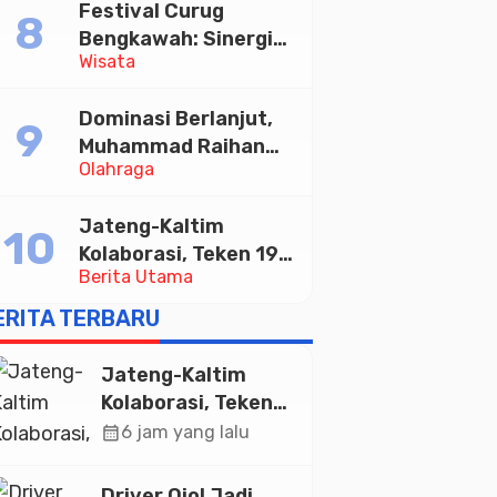
Festival Curug
Tabungan Bima Bank
Bengkawah: Sinergi
Jateng
Wisata
Desa Sikasur dan
UGM dalam
Dominasi Berlanjut,
Memajukan Wisata
Muhammad Raihan
serta UMKM Lokal
Olahraga
Fadila Sabet Emas
Kyorugi di Asian
Jateng-Kaltim
Taekwondo Indonesia
Kolaborasi, Teken 19
Open 2026
Berita Utama
Kerja Sama Ekonomi
Senilai Rp 20,2 Triliun
ERITA TERBARU
Jateng-Kaltim
Kolaborasi, Teken
19 Kerja Sama
calendar_month
6 jam yang lalu
Ekonomi Senilai Rp
20,2 Triliun
Driver Ojol Jadi