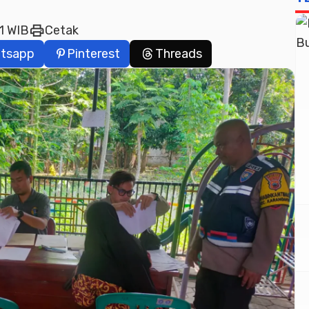
print
11 WIB
Cetak
tsapp
Pinterest
Threads