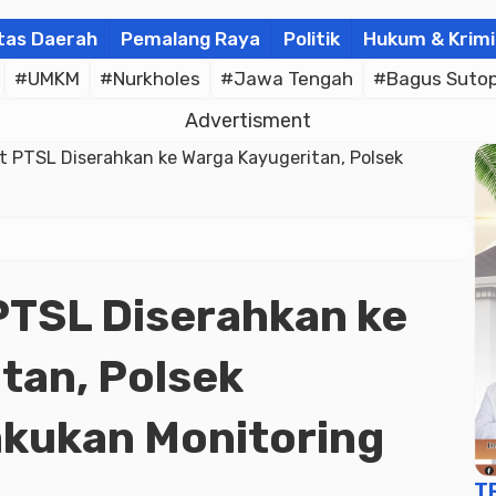
tas Daerah
Pemalang Raya
Politik
Hukum & Krimi
#UMKM
#Nurkholes
#Jawa Tengah
#Bagus Suto
Advertisment
at PTSL Diserahkan ke Warga Kayugeritan, Polsek
 PTSL Diserahkan ke
tan, Polsek
akukan Monitoring
T