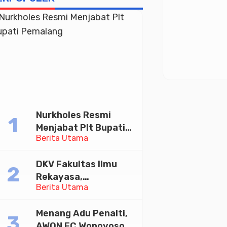
Nurkholes Resmi
Menjabat Plt Bupati
Berita Utama
Pemalang
DKV Fakultas Ilmu
Rekayasa,
Berita Utama
Universitas
Paramadina Gelar
Menang Adu Penalti,
Diskusi Desain
AWON FC Wonoyoso