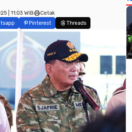
print
25 | 11:03 WIB
Cetak
tsapp
Pinterest
Threads