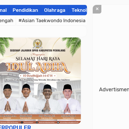
×
nal
Pendidikan
Olahraga
Teknologi
Kolom
Wis
engah
#Asian Taekwondo Indonesia Open Championsh
Advertisme
ERPOPULER