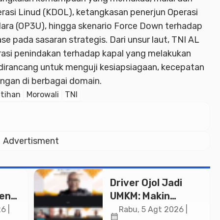
asi Linud (KDOL), ketangkasan penerjun Operasi
ara (OP3U), hingga skenario Force Down terhadap
e pada sasaran strategis. Dari unsur laut, TNI AL
asi penindakan terhadap kapal yang melakukan
ni dirancang untuk menguji kesiapsiagaan, kecepatan
ungan di berbagai domain.
tihan
Morowali
TNI
Advertisment
Driver Ojol Jadi
ken
UMKM: Makin
Sejahtera atau
6 |
Rabu, 5 Agt 2026 |
calendar_month