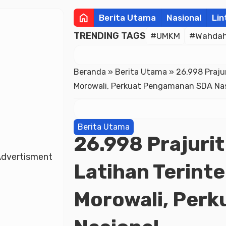
home
Berita Utama
Nasional
Lin
TRENDING TAGS
#UMKM
#Wahdah 
Beranda
»
Berita Utama
»
26.998 Praju
Morowali, Perkuat Pengamanan SDA Nas
Berita Utama
26.998 Prajuri
dvertisment
Latihan Terinte
Morowali, Per