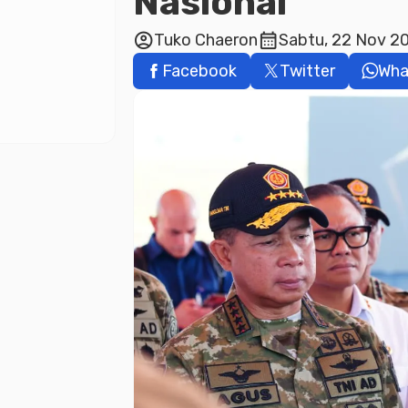
Nasional
account_circle
calendar_month
Tuko Chaeron
Sabtu, 22 Nov 20
Facebook
Twitter
Wha