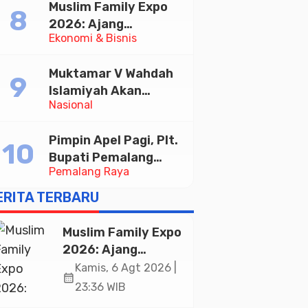
Muslim Family Expo
Taekwondo Indonesia
2026: Ajang
Open 2026
Ekonomi & Bisnis
Silaturahim dan
Kebangkitan Ekonomi
Muktamar V Wahdah
Halal di Jakarta
Islamiyah Akan
Nasional
Kukuhkan 10.000
Guru Al-Qur’an di
Pimpin Apel Pagi, Plt.
Masjid Istiqlal
Bupati Pemalang
Pemalang Raya
Tekankan Disiplin dan
Soliditas ASN untuk
ERITA TERBARU
Pelayanan Publik
Muslim Family Expo
2026: Ajang
Silaturahim dan
Kamis, 6 Agt 2026 |
calendar_month
Kebangkitan
23:36 WIB
Ekonomi Halal di