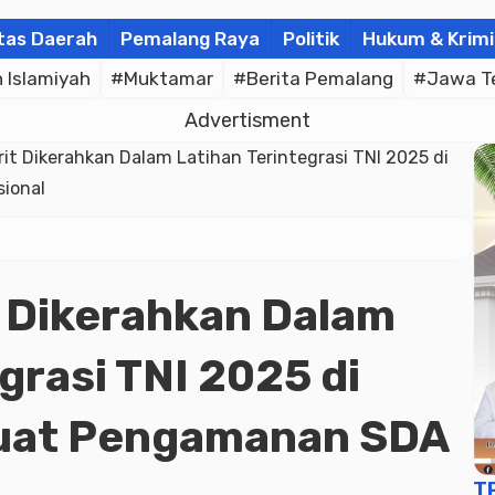
tas Daerah
Pemalang Raya
Politik
Hukum & Krimi
Islamiyah
#Muktamar
#Berita Pemalang
#Jawa T
Advertisment
rit Dikerahkan Dalam Latihan Terintegrasi TNI 2025 di
ional
t Dikerahkan Dalam
grasi TNI 2025 di
kuat Pengamanan SDA
T