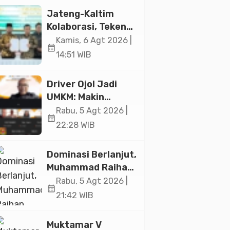
Jakarta
Jateng-Kaltim
Kolaborasi, Teken
19 Kerja Sama
Kamis, 6 Agt 2026 |
calendar_month
Ekonomi Senilai Rp
14:51 WIB
20,2 Triliun
Driver Ojol Jadi
UMKM: Makin
Sejahtera atau
Rabu, 5 Agt 2026 |
calendar_month
Merana? Ini
22:28 WIB
Temuan Diskusi
Paramadina
Dominasi Berlanjut,
Muhammad Raihan
Fadila Sabet Emas
Rabu, 5 Agt 2026 |
calendar_month
Kyorugi di Asian
21:42 WIB
Taekwondo
Indonesia Open
Muktamar V