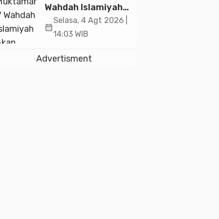
2026
Wahdah Islamiyah
Akan Kukuhkan
Selasa, 4 Agt 2026 |
calendar_month
10.000 Guru Al-
14:03 WIB
Qur’an di Masjid
Istiqlal
Advertisment