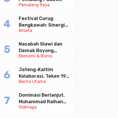
Pemalang Raya
Kirab Festival Kamir
2026
Festival Curug
Bengkawah: Sinergi
Wisata
Desa Sikasur dan
UGM dalam
Nasabah Slawi dan
Memajukan Wisata
Demak Boyong
serta UMKM Lokal
Ekonomi & Bisnis
Toyota Innova Zenix
Hybrid di Undian
Jateng-Kaltim
Tabungan Bima Bank
Kolaborasi, Teken 19
Jateng
Berita Utama
Kerja Sama Ekonomi
Senilai Rp 20,2 Triliun
Dominasi Berlanjut,
Muhammad Raihan
Olahraga
Fadila Sabet Emas
Kyorugi di Asian