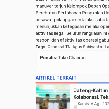
manuver terjun Kelompok Depan Oper
Perebutan Pertahanan Pangkalan Ud
pesawat pelanggar serta aksi sabotas
menunjukkan ketegasan melalui oper
aktivitas ilegal. Seluruh rangkaian i
respon, dan efektivitas operasi gab
Tags
Jenderal TNI Agus Subiyanto
La
Penulis
: Tuko Chaeron
ARTIKEL TERKAIT
Jateng-Kaltim
Kolaborasi, Te
19 Kerja Sama
Kamis, 6 Agt 202
calendar_month