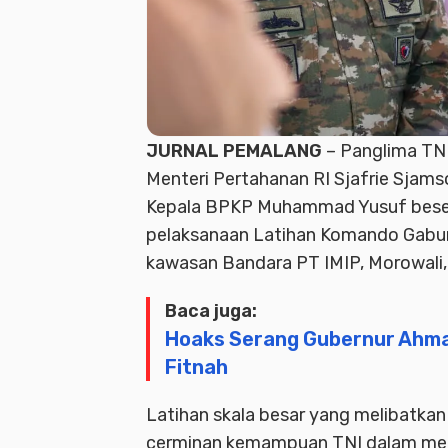
JURNAL PEMALANG
– Panglima TN
Menteri Pertahanan RI Sjafrie Sjam
Kepala BPKP Muhammad Yusuf besert
pelaksanaan Latihan Komando Gabung
kawasan Bandara PT IMIP, Morowali,
Baca juga:
Hoaks Serang Gubernur Ahma
Fitnah
Latihan skala besar yang melibatkan 
cerminan kemampuan TNI dalam men