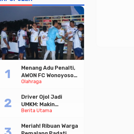
Menang Adu Penalti,
AWON FC Wonoyoso
Olahraga
Juara Bhayangkara
Cup 2026
Driver Ojol Jadi
UMKM: Makin
Berita Utama
Sejahtera atau
Merana? Ini Temuan
Meriah! Ribuan Warga
Diskusi Paramadina
Pemalang Padati