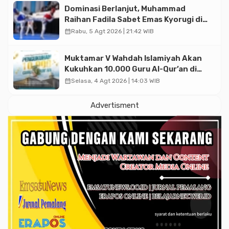
Dominasi Berlanjut, Muhammad
Raihan Fadila Sabet Emas Kyorugi di
Asian Taekwondo Indonesia Open
calendar_month
Rabu, 5 Agt 2026 | 21:42 WIB
2026
Muktamar V Wahdah Islamiyah Akan
Kukuhkan 10.000 Guru Al-Qur’an di
Masjid Istiqlal
calendar_month
Selasa, 4 Agt 2026 | 14:03 WIB
Advertisment