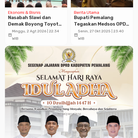
Ekonomi & Bisnis
Berita Utama
Nasabah Slawi dan
Bupati Pemalang
Demak Boyong Toyota
Tegaskan Medsos OPD
Innova Zenix Hybrid di
Untuk Aktif
Minggu, 2 Agt 2026 | 22:34
Senin, 27 Okt 2025 | 23:40
calendar_month
calendar_month
Undian Tabungan Bima
WIB
WIB
Bank Jateng