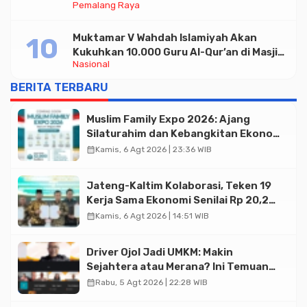
Pemalang Raya
untuk Pelayanan Publik
Muktamar V Wahdah Islamiyah Akan
Kukuhkan 10.000 Guru Al-Qur’an di Masjid
Nasional
Istiqlal
BERITA TERBARU
Muslim Family Expo 2026: Ajang
Silaturahim dan Kebangkitan Ekonomi
Halal di Jakarta
calendar_month
Kamis, 6 Agt 2026 | 23:36 WIB
Jateng-Kaltim Kolaborasi, Teken 19
Kerja Sama Ekonomi Senilai Rp 20,2
Triliun
calendar_month
Kamis, 6 Agt 2026 | 14:51 WIB
Driver Ojol Jadi UMKM: Makin
Sejahtera atau Merana? Ini Temuan
Diskusi Paramadina
calendar_month
Rabu, 5 Agt 2026 | 22:28 WIB