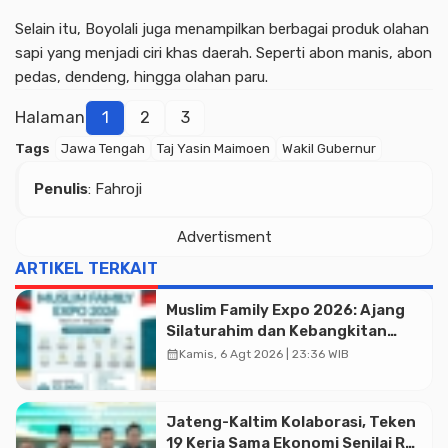
Selain itu, Boyolali juga menampilkan berbagai produk olahan
sapi yang menjadi ciri khas daerah. Seperti abon manis, abon
pedas, dendeng, hingga olahan paru.
Halaman
1
2
3
Tags
Jawa Tengah
Taj Yasin Maimoen
Wakil Gubernur
Penulis
: Fahroji
Advertisment
ARTIKEL TERKAIT
Muslim Family Expo 2026: Ajang
Silaturahim dan Kebangkitan
Ekonomi Halal di Jakarta
calendar_month
Kamis, 6 Agt 2026 | 23:36 WIB
Jateng-Kaltim Kolaborasi, Teken
19 Kerja Sama Ekonomi Senilai Rp
Advertisment