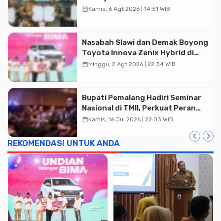
20,2 Triliun
calendar_month
Kamis, 6 Agt 2026 | 14:51 WIB
Nasabah Slawi dan Demak Boyong
Toyota Innova Zenix Hybrid di
Undian Tabungan Bima Bank
calendar_month
Minggu, 2 Agt 2026 | 22:34 WIB
Jateng
Bupati Pemalang Hadiri Seminar
Nasional di TMII, Perkuat Peran
Koperasi Desa Merah Putih
calendar_month
Kamis, 16 Jul 2026 | 22:03 WIB
REKOMENDASI UNTUK ANDA