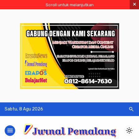
×
Scroll untuk melanjutkan
search
Sabtu, 8 Agu 2026
menu
light_mode