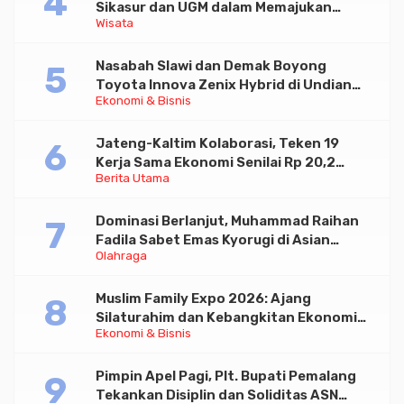
Sikasur dan UGM dalam Memajukan
Wisata
Wisata serta UMKM Lokal
Nasabah Slawi dan Demak Boyong
Toyota Innova Zenix Hybrid di Undian
Ekonomi & Bisnis
Tabungan Bima Bank Jateng
Jateng-Kaltim Kolaborasi, Teken 19
Kerja Sama Ekonomi Senilai Rp 20,2
Berita Utama
Triliun
Dominasi Berlanjut, Muhammad Raihan
Fadila Sabet Emas Kyorugi di Asian
Olahraga
Taekwondo Indonesia Open 2026
Muslim Family Expo 2026: Ajang
Silaturahim dan Kebangkitan Ekonomi
Ekonomi & Bisnis
Halal di Jakarta
Pimpin Apel Pagi, Plt. Bupati Pemalang
Tekankan Disiplin dan Soliditas ASN