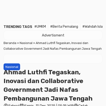
TRENDING TAGS
#UMKM
#Berita Pemalang
#Wahdah Islam
Advertisment
Beranda
»
Nasional
»
Ahmad Luthfi Tegaskan, Inovasi dan
Collaborative Government Jadi Nafas Pembangunan Jawa Tengah
Nasional
Ahmad Luthfi Tegaskan,
Inovasi dan Collaborative
Government Jadi Nafas
Pembangunan Jawa Tengah
account_circle
calendar_month
print
Fahroji
Kamis, 11 Des 2025 | 05:19 WIB
Cetak