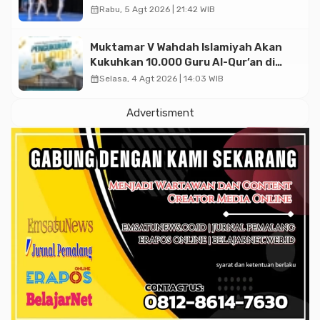
Asian Taekwondo Indonesia Open
calendar_month
Rabu, 5 Agt 2026 | 21:42 WIB
2026
Muktamar V Wahdah Islamiyah Akan
Kukuhkan 10.000 Guru Al-Qur’an di
Masjid Istiqlal
calendar_month
Selasa, 4 Agt 2026 | 14:03 WIB
Advertisment