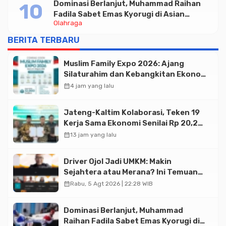
Dominasi Berlanjut, Muhammad Raihan
Fadila Sabet Emas Kyorugi di Asian
Olahraga
Taekwondo Indonesia Open 2026
BERITA TERBARU
Muslim Family Expo 2026: Ajang
Silaturahim dan Kebangkitan Ekonomi
Halal di Jakarta
calendar_month
4 jam yang lalu
Jateng-Kaltim Kolaborasi, Teken 19
Kerja Sama Ekonomi Senilai Rp 20,2
Triliun
calendar_month
13 jam yang lalu
Driver Ojol Jadi UMKM: Makin
Sejahtera atau Merana? Ini Temuan
Diskusi Paramadina
calendar_month
Rabu, 5 Agt 2026 | 22:28 WIB
Dominasi Berlanjut, Muhammad
Raihan Fadila Sabet Emas Kyorugi di