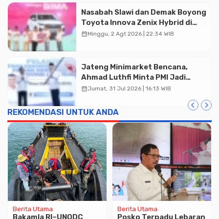
Nasabah Slawi dan Demak Boyong
Toyota Innova Zenix Hybrid di
Undian Tabungan Bima Bank
calendar_month
Minggu, 2 Agt 2026 | 22:34 WIB
Jateng
Jateng Minimarket Bencana,
Ahmad Luthfi Minta PMI Jadi
Garda Depan
calendar_month
Jumat, 31 Jul 2026 | 16:13 WIB
REKOMENDASI UNTUK ANDA
Berita Utama
Berita Utama
Bakamla RI–UNODC
Posko Terpadu Lebaran