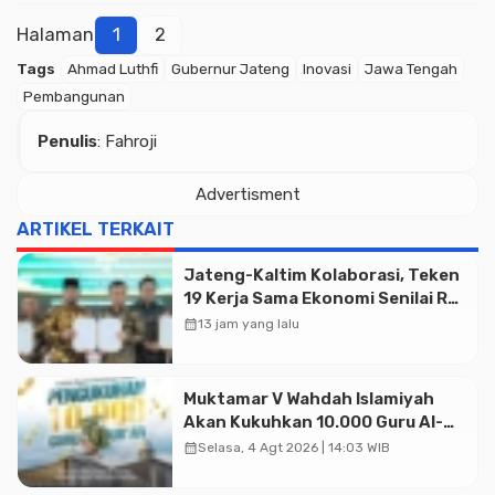
Halaman
1
2
Tags
Ahmad Luthfi
Gubernur Jateng
Inovasi
Jawa Tengah
Pembangunan
Penulis
: Fahroji
Advertisment
Advertisment
ARTIKEL TERKAIT
Jateng-Kaltim Kolaborasi, Teken
19 Kerja Sama Ekonomi Senilai Rp
20,2 Triliun
calendar_month
13 jam yang lalu
Muktamar V Wahdah Islamiyah
Akan Kukuhkan 10.000 Guru Al-
Qur’an di Masjid Istiqlal
calendar_month
Selasa, 4 Agt 2026 | 14:03 WIB