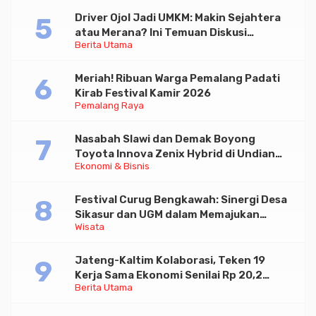
Driver Ojol Jadi UMKM: Makin Sejahtera
atau Merana? Ini Temuan Diskusi
Berita Utama
Paramadina
Meriah! Ribuan Warga Pemalang Padati
Kirab Festival Kamir 2026
Pemalang Raya
Nasabah Slawi dan Demak Boyong
Toyota Innova Zenix Hybrid di Undian
Ekonomi & Bisnis
Tabungan Bima Bank Jateng
Festival Curug Bengkawah: Sinergi Desa
Sikasur dan UGM dalam Memajukan
Wisata
Wisata serta UMKM Lokal
Jateng-Kaltim Kolaborasi, Teken 19
Kerja Sama Ekonomi Senilai Rp 20,2
Berita Utama
Triliun