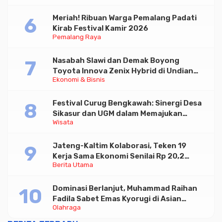
Meriah! Ribuan Warga Pemalang Padati
Kirab Festival Kamir 2026
Pemalang Raya
Nasabah Slawi dan Demak Boyong
Toyota Innova Zenix Hybrid di Undian
Ekonomi & Bisnis
Tabungan Bima Bank Jateng
Festival Curug Bengkawah: Sinergi Desa
Sikasur dan UGM dalam Memajukan
Wisata
Wisata serta UMKM Lokal
Jateng-Kaltim Kolaborasi, Teken 19
Kerja Sama Ekonomi Senilai Rp 20,2
Berita Utama
Triliun
Dominasi Berlanjut, Muhammad Raihan
Fadila Sabet Emas Kyorugi di Asian
Olahraga
Taekwondo Indonesia Open 2026