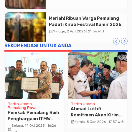
Publik
Meriah! Ribuan Warga Pemalang
Padati Kirab Festival Kamir 2026
calendar_month
Minggu, 2 Agt 2026 | 21:56 WIB
REKOMENDASI UNTUK ANDA
Berita Utama
Berita Utama
Pemalang Raya
Ahmad Luthfi
Pemkab Pemalang Raih
Komitmen Akan Kirim
Penghargaan ITMW
Seperangkat Gamelan
calendar_month
Kamis, 8 Jan 2026 | 17:37 WIB
2025
Selasa, 14 Okt 2025 | 16:26
ke Desa Bagelen di
calendar_month