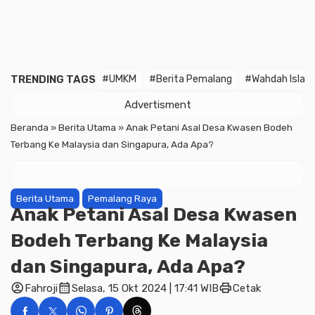
TRENDING TAGS
#UMKM
#Berita Pemalang
#Wahdah Islam
Advertisment
Beranda
»
Berita Utama
»
Anak Petani Asal Desa Kwasen Bodeh
Terbang Ke Malaysia dan Singapura, Ada Apa?
Berita Utama
Pemalang Raya
Anak Petani Asal Desa Kwasen
Bodeh Terbang Ke Malaysia
dan Singapura, Ada Apa?
account_circle
calendar_month
print
Fahroji
Selasa, 15 Okt 2024 | 17:41 WIB
Cetak