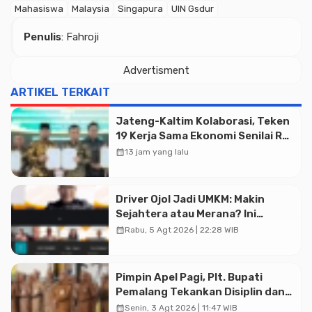
Mahasiswa
Malaysia
Singapura
UIN Gsdur
Penulis
: Fahroji
Advertisment
ARTIKEL TERKAIT
Advertisment
Jateng-Kaltim Kolaborasi, Teken
19 Kerja Sama Ekonomi Senilai Rp
20,2 Triliun
calendar_month
13 jam yang lalu
Driver Ojol Jadi UMKM: Makin
Sejahtera atau Merana? Ini
Temuan Diskusi Paramadina
calendar_month
Rabu, 5 Agt 2026 | 22:28 WIB
Pimpin Apel Pagi, Plt. Bupati
Pemalang Tekankan Disiplin dan
Soliditas ASN untuk Pelayanan
calendar_month
Senin, 3 Agt 2026 | 11:47 WIB