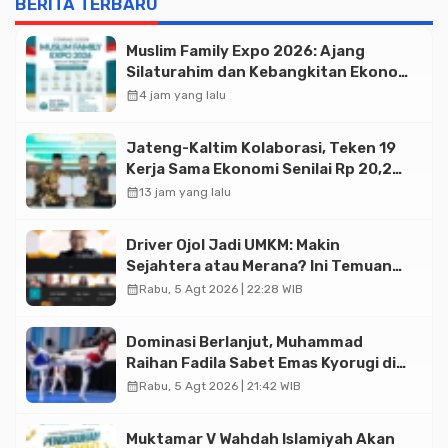
BERITA TERBARU
Muslim Family Expo 2026: Ajang
Silaturahim dan Kebangkitan Ekonomi
Halal di Jakarta
calendar_month
4 jam yang lalu
Jateng-Kaltim Kolaborasi, Teken 19
Kerja Sama Ekonomi Senilai Rp 20,2
Triliun
calendar_month
13 jam yang lalu
Driver Ojol Jadi UMKM: Makin
Sejahtera atau Merana? Ini Temuan
Diskusi Paramadina
calendar_month
Rabu, 5 Agt 2026 | 22:28 WIB
Dominasi Berlanjut, Muhammad
Raihan Fadila Sabet Emas Kyorugi di
Asian Taekwondo Indonesia Open
calendar_month
Rabu, 5 Agt 2026 | 21:42 WIB
2026
Muktamar V Wahdah Islamiyah Akan