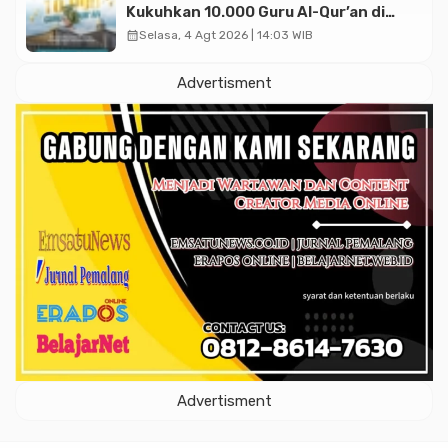
Kukuhkan 10.000 Guru Al-Qur’an di
Masjid Istiqlal
calendar_month
Selasa, 4 Agt 2026 | 14:03 WIB
Advertisment
Advertisment