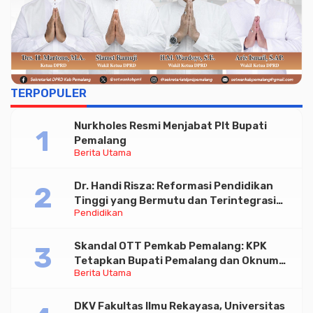
TERPOPULER
Nurkholes Resmi Menjabat Plt Bupati
Pemalang
Berita Utama
Dr. Handi Risza: Reformasi Pendidikan
Tinggi yang Bermutu dan Terintegrasi
Pendidikan
Menuju Indonesia Emas 2045
Skandal OTT Pemkab Pemalang: KPK
Tetapkan Bupati Pemalang dan Oknum
Berita Utama
Staf Internal Sebagai Tersangka
Pemerasan Rp1,98 Miliar
DKV Fakultas Ilmu Rekayasa, Universitas