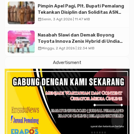
Pimpin Apel Pagi, Plt. Bupati Pemalang
Tekankan Disiplin dan Soliditas ASN
untuk Pelayanan Publik
calendar_month
Senin, 3 Agt 2026 | 11:47 WIB
Nasabah Slawi dan Demak Boyong
Toyota Innova Zenix Hybrid di Undian
Tabungan Bima Bank Jateng
calendar_month
Minggu, 2 Agt 2026 | 22:34 WIB
Advertisment