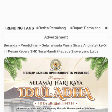
TRENDING TAGS
#Berita Pemalang
#Bupati Pemalang
#U
Advertisment
Beranda
»
Pendidikan
»
Gelar Wisuda Purna Siswa Angkatak ke-X,
Ini Pesan Kepala SMK Nusa Mandiri Kepada Siswa yang Lulus