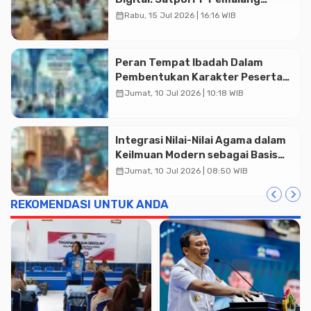
Sambangi SMP Negeri 5 Comal
calendar_month
Rabu, 15 Jul 2026 | 16:16 WIB
Peran Tempat Ibadah Dalam
Pembentukan Karakter Peserta
Didik: Tinjauan Filsafat
calendar_month
Jumat, 10 Jul 2026 | 10:18 WIB
Pendidikan Islam
Integrasi Nilai-Nilai Agama dalam
Keilmuan Modern sebagai Basis
Penguatan Pendidikan
calendar_month
Jumat, 10 Jul 2026 | 08:50 WIB
Berkarakter
REKOMENDASI UNTUK ANDA