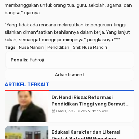
membanggakan untuk orang tua, guru, sekolah, agama, dan
bangsa,” ujarnya.
“Yang tidak ada rencana melanjutkan ke perguruan tinggi
silahkan dimanfaatkan keahliannya dalam kerja. Yang lanjut
kuliah, semangat mengejar mimpinya,” pungkasnya.***
Tags
Nusa Mandiri
Pendidikan
Smk Nusa Mandiri
Penulis
: Fahroji
Advertisment
ARTIKEL TERKAIT
Dr. Handi Risza: Reformasi
Pendidikan Tinggi yang Bermutu
dan Terintegrasi Menuju
calendar_month
Kamis, 30 Jul 2026 | 12:16 WIB
Indonesia Emas 2045
Edukasi Karakter dan Literasi
Advertisment
Digital: Satpol PP Pemalang