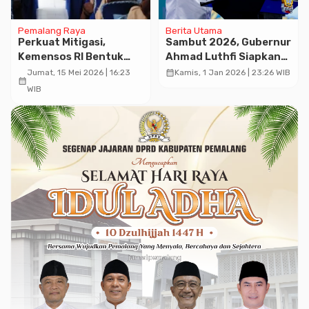
Pemalang Raya
Berita Utama
Perkuat Mitigasi,
Sambut 2026, Gubernur
Kemensos RI Bentuk
Ahmad Luthfi Siapkan
Kampung Siaga
“Take Off” Program
calendar_month
Jumat, 15 Mei 2026 | 16:23
Kamis, 1 Jan 2026 | 23:26 WIB
calendar_month
Bencana di Desa
Pro-Rakyat
WIB
Penakir Pulosari