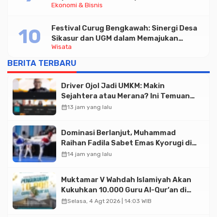
Ekonomi & Bisnis
Tabungan Bima Bank Jateng
Festival Curug Bengkawah: Sinergi Desa
Sikasur dan UGM dalam Memajukan
Wisata
Wisata serta UMKM Lokal
BERITA TERBARU
Driver Ojol Jadi UMKM: Makin
Sejahtera atau Merana? Ini Temuan
Diskusi Paramadina
calendar_month
13 jam yang lalu
Dominasi Berlanjut, Muhammad
Raihan Fadila Sabet Emas Kyorugi di
Asian Taekwondo Indonesia Open
calendar_month
14 jam yang lalu
2026
Muktamar V Wahdah Islamiyah Akan
Kukuhkan 10.000 Guru Al-Qur’an di
Masjid Istiqlal
calendar_month
Selasa, 4 Agt 2026 | 14:03 WIB