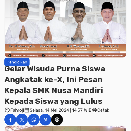
Pendidikan
Gelar Wisuda Purna Siswa
Angkatak ke-X, Ini Pesan
Kepala SMK Nusa Mandiri
Kepada Siswa yang Lulus
account_circle
calendar_month
print
Fahroji
Selasa, 14 Mei 2024 | 14:57 WIB
Cetak