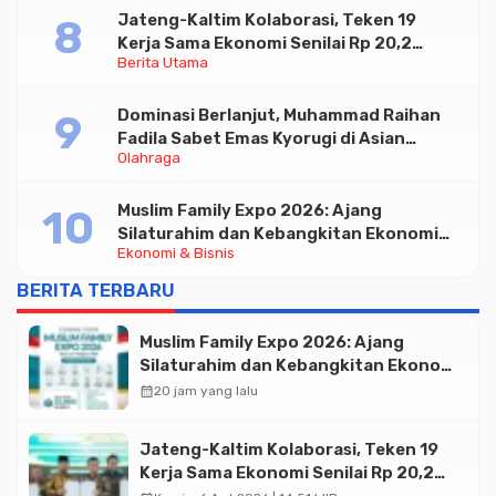
Jateng-Kaltim Kolaborasi, Teken 19
Kerja Sama Ekonomi Senilai Rp 20,2
Berita Utama
Triliun
Dominasi Berlanjut, Muhammad Raihan
Fadila Sabet Emas Kyorugi di Asian
Olahraga
Taekwondo Indonesia Open 2026
Muslim Family Expo 2026: Ajang
Silaturahim dan Kebangkitan Ekonomi
Ekonomi & Bisnis
Halal di Jakarta
BERITA TERBARU
Muslim Family Expo 2026: Ajang
Silaturahim dan Kebangkitan Ekonomi
Halal di Jakarta
calendar_month
20 jam yang lalu
Jateng-Kaltim Kolaborasi, Teken 19
Kerja Sama Ekonomi Senilai Rp 20,2
Triliun