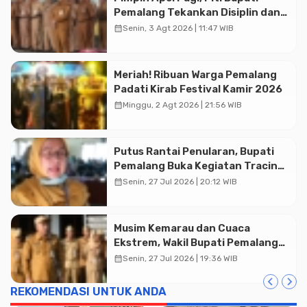
Pemalang Tekankan Disiplin dan
Soliditas ASN untuk Pelayanan
calendar_month
Senin, 3 Agt 2026 | 11:47 WIB
Publik
Meriah! Ribuan Warga Pemalang
Padati Kirab Festival Kamir 2026
calendar_month
Minggu, 2 Agt 2026 | 21:56 WIB
Putus Rantai Penularan, Bupati
Pemalang Buka Kegiatan Tracing
TBC Terintegrasi di Mulyoharjo
calendar_month
Senin, 27 Jul 2026 | 20:12 WIB
Advertisment
Musim Kemarau dan Cuaca
Ekstrem, Wakil Bupati Pemalang
Ingatkan ASN Waspada Bahaya
calendar_month
Senin, 27 Jul 2026 | 19:36 WIB
Kebakaran
REKOMENDASI UNTUK ANDA