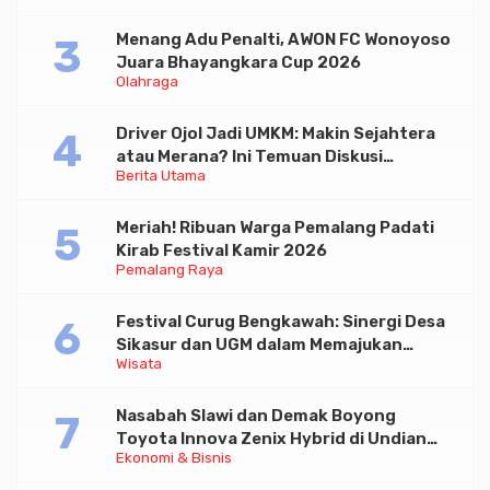
Menang Adu Penalti, AWON FC Wonoyoso
Juara Bhayangkara Cup 2026
Olahraga
Driver Ojol Jadi UMKM: Makin Sejahtera
atau Merana? Ini Temuan Diskusi
Berita Utama
Paramadina
Meriah! Ribuan Warga Pemalang Padati
Kirab Festival Kamir 2026
Pemalang Raya
Festival Curug Bengkawah: Sinergi Desa
Sikasur dan UGM dalam Memajukan
Wisata
Wisata serta UMKM Lokal
Nasabah Slawi dan Demak Boyong
Toyota Innova Zenix Hybrid di Undian
Ekonomi & Bisnis
Tabungan Bima Bank Jateng