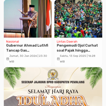
Nasional
Lintas Daerah
Gubernur Ahmad Luthfi
Pengemudi Ojol Curhat
Tancap Gas
soal Pajak hingga
Swasembada 2026 Usai
Perlindungan Srikandi
Jumat, 30 Jan 2026 | 23:30
Sabtu, 13 Sep 2025 | 16:28
calendar_month
calendar_month
Diapresiasi Presiden
kepada Gubernur
WIB
WIB
Prabowo
Ahmad Luthfi