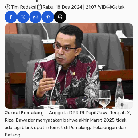
account_circle
calendar_month
print
Tim Redaksi
Rabu, 18 Des 2024 | 21:07 WIB
Cetak
Jurnal Pemalang
– Anggota DPR RI Dapil Jawa Tengah X,
Rizal Bawazier menyatakan bahwa akhir Maret 2025 tidak
ada lagi blank spot internet di Pemalang, Pekalongan dan
Batang.