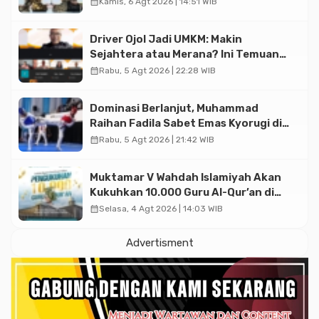
calendar_month
Kamis, 6 Agt 2026 | 14:51 WIB
Driver Ojol Jadi UMKM: Makin
Sejahtera atau Merana? Ini Temuan
Diskusi Paramadina
calendar_month
Rabu, 5 Agt 2026 | 22:28 WIB
Dominasi Berlanjut, Muhammad
Raihan Fadila Sabet Emas Kyorugi di
Asian Taekwondo Indonesia Open
calendar_month
Rabu, 5 Agt 2026 | 21:42 WIB
2026
Muktamar V Wahdah Islamiyah Akan
Kukuhkan 10.000 Guru Al-Qur’an di
Masjid Istiqlal
calendar_month
Selasa, 4 Agt 2026 | 14:03 WIB
Advertisment