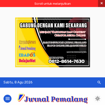
×
Scroll untuk melanjutkan
search
Sabtu, 8 Agu 2026
menu
light_mode