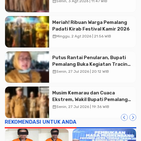
Soliditas ASN untuk Pelayanan
calendar_month
Senin, 3 Agt 2026 | 11:47 WIB
Publik
Meriah! Ribuan Warga Pemalang
Padati Kirab Festival Kamir 2026
calendar_month
Minggu, 2 Agt 2026 | 21:56 WIB
Putus Rantai Penularan, Bupati
Pemalang Buka Kegiatan Tracing
TBC Terintegrasi di Mulyoharjo
calendar_month
Senin, 27 Jul 2026 | 20:12 WIB
Musim Kemarau dan Cuaca
Ekstrem, Wakil Bupati Pemalang
Ingatkan ASN Waspada Bahaya
calendar_month
Senin, 27 Jul 2026 | 19:36 WIB
Kebakaran
REKOMENDASI UNTUK ANDA