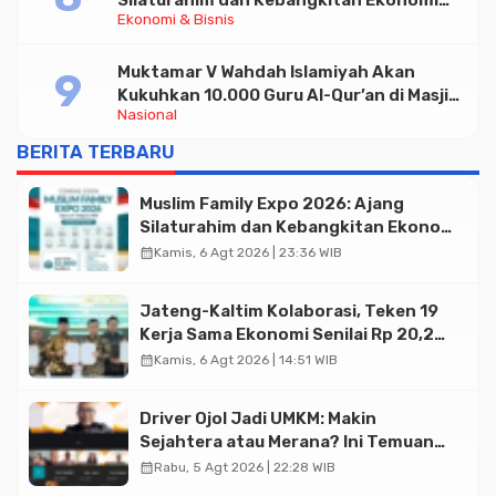
Silaturahim dan Kebangkitan Ekonomi
Ekonomi & Bisnis
Halal di Jakarta
Muktamar V Wahdah Islamiyah Akan
Kukuhkan 10.000 Guru Al-Qur’an di Masjid
Nasional
Istiqlal
BERITA TERBARU
Muslim Family Expo 2026: Ajang
Silaturahim dan Kebangkitan Ekonomi
Halal di Jakarta
calendar_month
Kamis, 6 Agt 2026 | 23:36 WIB
Jateng-Kaltim Kolaborasi, Teken 19
Kerja Sama Ekonomi Senilai Rp 20,2
Triliun
calendar_month
Kamis, 6 Agt 2026 | 14:51 WIB
Driver Ojol Jadi UMKM: Makin
Sejahtera atau Merana? Ini Temuan
Diskusi Paramadina
calendar_month
Rabu, 5 Agt 2026 | 22:28 WIB