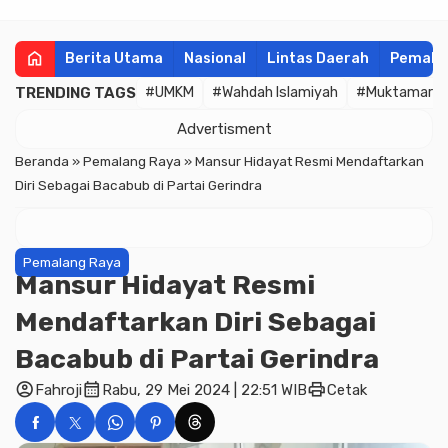
home
Berita Utama
Nasional
Lintas Daerah
Pemala
TRENDING TAGS
#UMKM
#Wahdah Islamiyah
#Muktamar
Advertisment
Beranda
»
Pemalang Raya
»
Mansur Hidayat Resmi Mendaftarkan
Diri Sebagai Bacabub di Partai Gerindra
Pemalang Raya
Mansur Hidayat Resmi
Mendaftarkan Diri Sebagai
Bacabub di Partai Gerindra
account_circle
calendar_month
print
Fahroji
Rabu, 29 Mei 2024 | 22:51 WIB
Cetak