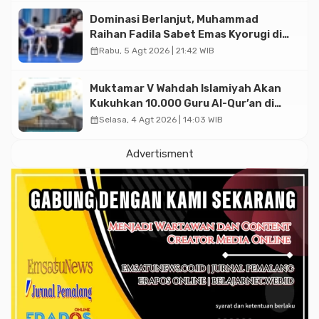
Dominasi Berlanjut, Muhammad
Raihan Fadila Sabet Emas Kyorugi di
Asian Taekwondo Indonesia Open
calendar_month
Rabu, 5 Agt 2026 | 21:42 WIB
2026
Muktamar V Wahdah Islamiyah Akan
Kukuhkan 10.000 Guru Al-Qur’an di
Masjid Istiqlal
calendar_month
Selasa, 4 Agt 2026 | 14:03 WIB
Advertisment