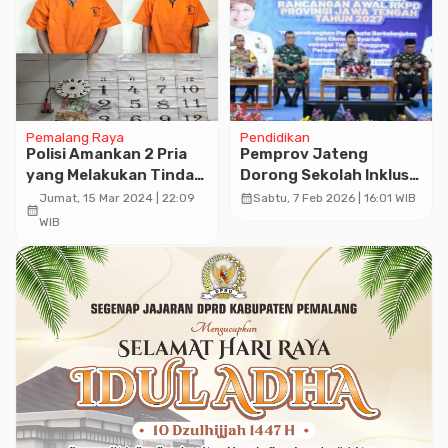
Advertisment
Pemalang Raya
Pendidikan
Polisi Amankan 2 Pria
Pemprov Jateng
yang Melakukan Tindak
Dorong Sekolah Inklusi
Pidana Perjudian
Bagi Disabilitas
calendar_month
Jumat, 15 Mar 2024 | 22:09
Sabtu, 7 Feb 2026 | 16:01 WIB
calendar_month
WIB