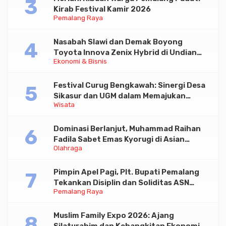
Kirab Festival Kamir 2026
Pemalang Raya
Nasabah Slawi dan Demak Boyong
Toyota Innova Zenix Hybrid di Undian
Ekonomi & Bisnis
Tabungan Bima Bank Jateng
Festival Curug Bengkawah: Sinergi Desa
Sikasur dan UGM dalam Memajukan
Wisata
Wisata serta UMKM Lokal
Dominasi Berlanjut, Muhammad Raihan
Fadila Sabet Emas Kyorugi di Asian
Olahraga
Taekwondo Indonesia Open 2026
Pimpin Apel Pagi, Plt. Bupati Pemalang
Tekankan Disiplin dan Soliditas ASN
Pemalang Raya
untuk Pelayanan Publik
Muslim Family Expo 2026: Ajang