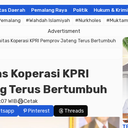
tas Daerah
Pemalang Raya
Politik
Hukum & Krimi
Pemalang
#Wahdah Islamiyah
#Nurkholes
#Muktam
Advertisment
uitas Koperasi KPRI Pemprov Jateng Terus Bertumbuh
as Koperasi KPRI
g Terus Bertumbuh
print
5:07 WIB
Cetak
tsapp
Pinterest
Threads
T