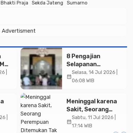
 Bhakti Praja
Sekda Jateng
Sumarno
Advertisment
h
8 Pengajian
DM
Selapanan
Serentak dan
26 |
Selasa, 14 Jul 2026 |
calendar_month
peresmian 3 Masjid
06:08 WIB
Baru di Banyumas
h
na
Meninggal karena
tama
Sakit, Seorang
Perempuan
26 |
Sabtu, 11 Jul 2026 |
calendar_month
ter
Ditemukan Tak
17:14 WIB