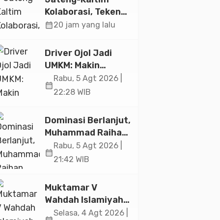
Jakarta
Kolaborasi, Teken
19 Kerja Sama
calendar_month
20 jam yang lalu
Ekonomi Senilai Rp
20,2 Triliun
Driver Ojol Jadi
UMKM: Makin
Sejahtera atau
Rabu, 5 Agt 2026 |
calendar_month
Merana? Ini
22:28 WIB
Temuan Diskusi
Paramadina
Dominasi Berlanjut,
Muhammad Raihan
Fadila Sabet Emas
Rabu, 5 Agt 2026 |
calendar_month
Kyorugi di Asian
21:42 WIB
Taekwondo
Indonesia Open
Muktamar V
2026
Wahdah Islamiyah
Akan Kukuhkan
Selasa, 4 Agt 2026 |