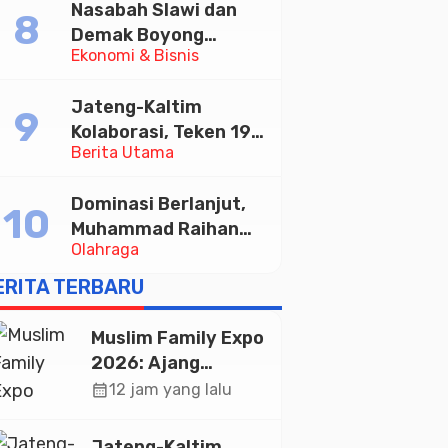
Nasabah Slawi dan
Memajukan Wisata
Demak Boyong
serta UMKM Lokal
Ekonomi & Bisnis
Toyota Innova Zenix
Hybrid di Undian
Jateng-Kaltim
Tabungan Bima Bank
Kolaborasi, Teken 19
Jateng
Berita Utama
Kerja Sama Ekonomi
Senilai Rp 20,2 Triliun
Dominasi Berlanjut,
Muhammad Raihan
Olahraga
Fadila Sabet Emas
Kyorugi di Asian
ERITA TERBARU
Taekwondo Indonesia
Open 2026
Muslim Family Expo
2026: Ajang
Silaturahim dan
calendar_month
12 jam yang lalu
Kebangkitan
Ekonomi Halal di
Jateng-Kaltim