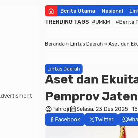
home
Berita Utama
Nasional
Lin
TRENDING TAGS
#UMKM
#Berita 
Beranda
»
Lintas Daerah
»
Aset dan Ek
Lintas Daerah
Aset dan Ekuit
Pemprov Jaten
dvertisment
account_circle
calendar_month
Fahroji
Selasa, 23 Des 2025 | 1
Facebook
Twitter
Wha