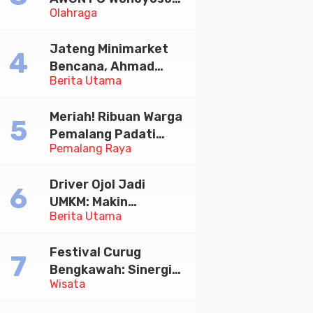
Olahraga
Juara Bhayangkara
Cup 2026
Jateng Minimarket
Bencana, Ahmad
Berita Utama
Luthfi Minta PMI Jadi
Garda Depan
Meriah! Ribuan Warga
Pemalang Padati
Pemalang Raya
Kirab Festival Kamir
2026
Driver Ojol Jadi
UMKM: Makin
Berita Utama
Sejahtera atau
Merana? Ini Temuan
Festival Curug
Diskusi Paramadina
Bengkawah: Sinergi
Wisata
Desa Sikasur dan
UGM dalam