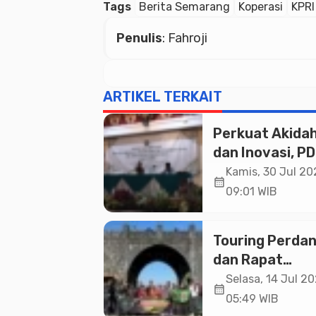
Tags
Berita Semarang
Koperasi
KPRI
Penulis
: Fahroji
ARTIKEL TERKAIT
Perkuat Akida
dan Inovasi, P
Banyumas
Kamis, 30 Jul 20
calendar_month
Mandatkan
09:01 WIB
Sekolah
Muhammadiya
Touring Perda
Jadi Pilihan U
dan Rapat
Umat
Pembentukan
Selasa, 14 Jul 20
calendar_month
BikersMu Chap
05:49 WIB