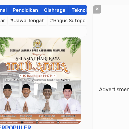
×
nal
Pendidikan
Olahraga
Teknologi
Kolom
Wis
ar
#Jawa Tengah
#Bagus Sutopo
#Bhayangkara C
Advertisme
ERPOPULER