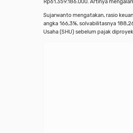
Rp61.359.186.000. Artinya mengalam
Sujarwanto mengatakan, rasio keuang
angka 166,3%, solvabilitasnya 188,26
Usaha (SHU) sebelum pajak diproyeks