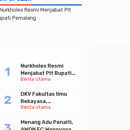
Nurkholes Resmi
Menjabat Plt Bupati
Berita Utama
Pemalang
DKV Fakultas Ilmu
Rekayasa,
Berita Utama
Universitas
Paramadina Gelar
Menang Adu Penalti,
Diskusi Desain
AWON FC Wonoyoso