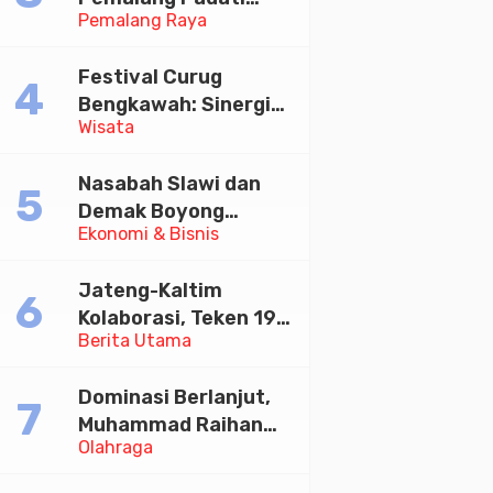
Pemalang Raya
Kirab Festival Kamir
2026
Festival Curug
Bengkawah: Sinergi
Wisata
Desa Sikasur dan
UGM dalam
Nasabah Slawi dan
Memajukan Wisata
Demak Boyong
serta UMKM Lokal
Ekonomi & Bisnis
Toyota Innova Zenix
Hybrid di Undian
Jateng-Kaltim
Tabungan Bima Bank
Kolaborasi, Teken 19
Jateng
Berita Utama
Kerja Sama Ekonomi
Senilai Rp 20,2 Triliun
Dominasi Berlanjut,
Muhammad Raihan
Olahraga
Fadila Sabet Emas
Kyorugi di Asian