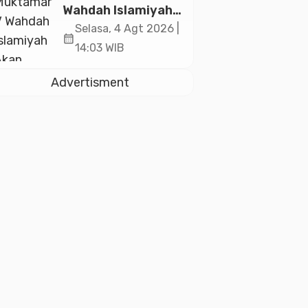
2026
Wahdah Islamiyah
Akan Kukuhkan
Selasa, 4 Agt 2026 |
calendar_month
10.000 Guru Al-
14:03 WIB
Qur’an di Masjid
Istiqlal
Advertisment