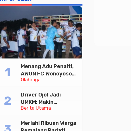
Menang Adu Penalti,
AWON FC Wonoyoso
Olahraga
Juara Bhayangkara
Cup 2026
Driver Ojol Jadi
UMKM: Makin
Berita Utama
Sejahtera atau
Merana? Ini Temuan
Meriah! Ribuan Warga
Diskusi Paramadina
Pemalang Padati