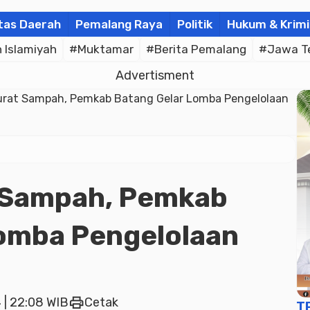
tas Daerah
Pemalang Raya
Politik
Hukum & Krimi
Islamiyah
#Muktamar
#Berita Pemalang
#Jawa T
Advertisment
urat Sampah, Pemkab Batang Gelar Lomba Pengelolaan
 Sampah, Pemkab
omba Pengelolaan
print
 | 22:08 WIB
Cetak
T