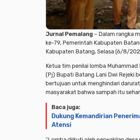
Jurnal Pemalang
– Dalam rangka me
ke-79, Pemerintah Kabupaten Batan
Kabupaten Batang, Selasa (6/8/202
Ketua tim penilai lomba Muhammad F
(Pj) Bupati Batang Lani Dwi Rejeki 
bertujuan untuk menghindari darur
masyarakat bahwa sampah itu seharu
Baca juga:
Dukung Kemandirian Penerim
Atensi
“Lomba diikuti oleh perwakilan desa