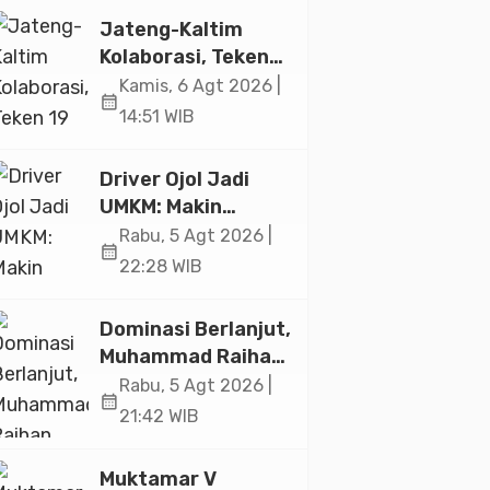
Jakarta
Jateng-Kaltim
Kolaborasi, Teken
19 Kerja Sama
Kamis, 6 Agt 2026 |
calendar_month
Ekonomi Senilai Rp
14:51 WIB
20,2 Triliun
Driver Ojol Jadi
UMKM: Makin
Sejahtera atau
Rabu, 5 Agt 2026 |
calendar_month
Merana? Ini
22:28 WIB
Temuan Diskusi
Paramadina
Dominasi Berlanjut,
Muhammad Raihan
Fadila Sabet Emas
Rabu, 5 Agt 2026 |
calendar_month
Kyorugi di Asian
21:42 WIB
Taekwondo
Indonesia Open
Muktamar V