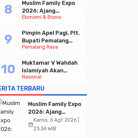
Muslim Family Expo
Taekwondo Indonesia
2026: Ajang
Open 2026
Ekonomi & Bisnis
Silaturahim dan
Kebangkitan Ekonomi
Pimpin Apel Pagi, Plt.
Halal di Jakarta
Bupati Pemalang
Pemalang Raya
Tekankan Disiplin dan
Soliditas ASN untuk
Muktamar V Wahdah
Pelayanan Publik
Islamiyah Akan
Nasional
Kukuhkan 10.000
Guru Al-Qur’an di
ERITA TERBARU
Masjid Istiqlal
Muslim Family Expo
2026: Ajang
Silaturahim dan
Kamis, 6 Agt 2026 |
calendar_month
Kebangkitan
23:36 WIB
Ekonomi Halal di