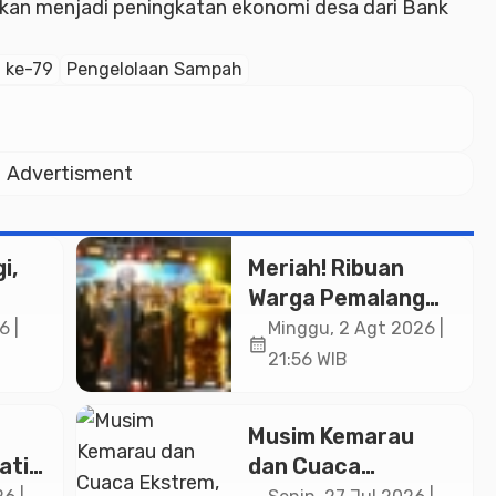
 akan menjadi peningkatan ekonomi desa dari Bank
I ke-79
Pengelolaan Sampah
Advertisment
i,
Meriah! Ribuan
Warga Pemalang
Padati Kirab
6 |
Minggu, 2 Agt 2026 |
calendar_month
in
Festival Kamir
21:56 WIB
ASN
2026
an
Musim Kemarau
ati
dan Cuaca