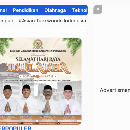
×
nal
Pendidikan
Olahraga
Teknologi
Kolom
Wis
engah
#Asian Taekwondo Indonesia Open Championsh
Advertisme
ERPOPULER