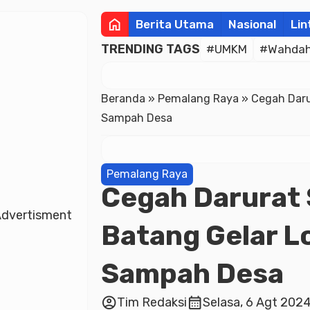
home
Berita Utama
Nasional
Lin
TRENDING TAGS
#UMKM
#Wahdah 
Beranda
»
Pemalang Raya
»
Cegah Dar
Sampah Desa
Pemalang Raya
Cegah Darurat
dvertisment
Batang Gelar L
Sampah Desa
account_circle
calendar_month
Tim Redaksi
Selasa, 6 Agt 2024