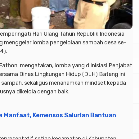
mperingati Hari Ulang Tahun Republik Indonesia
g menggelar lomba pengelolaan sampah desa se-
4).
athoni mengatakan, lomba yang diinisiasi Penjabat
bersama Dinas Lingkungan Hidup (DLH) Batang ini
at sampah, sekaligus menanamkan mindset kepada
snya dikelola dengan baik.
a Manfaat, Kemensos Salurlan Bantuan
 representatif setiap kecamatan di Kabupaten