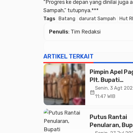
“Progres ke depan yang dinilai juga
Sampah,” tutupnya.***
Tags
Batang
darurat Sampah
Hut R
Penulis
: Tim Redaksi
ARTIKEL TERKAIT
Pimpin Apel Pag
Plt. Bupati
Pemalang
Senin, 3 Agt 202
calendar_month
Tekankan Disipl
11:47 WIB
dan Soliditas 
untuk Pelayan
Putus Rantai
Publik
Penularan, Bup