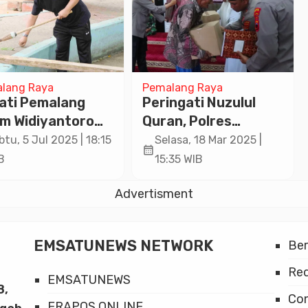
lang Raya
Pemalang Raya
ati Pemalang
Peringati Nuzulul
m Widiyantoro
Quran, Polres
sih-Bersih Kolam
Pekalongan Gelar
btu, 5 Jul 2025 | 18:15
Selasa, 18 Mar 2025 |
calendar_month
ang Olympic
Santunan kepada
B
15:35 WIB
ri
Kaum Dhuafa
Advertisment
EMSATUNEWS NETWORK
Be
Red
EMSATUNEWS
8,
Co
ERAPOS ONLINE