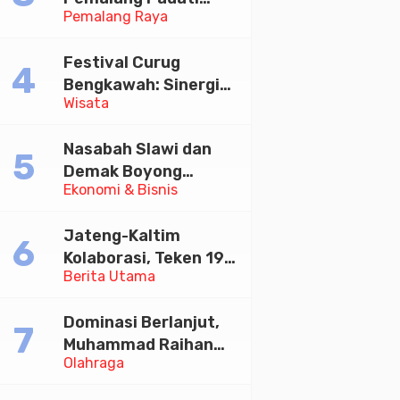
Pemalang Raya
Kirab Festival Kamir
2026
Festival Curug
Bengkawah: Sinergi
Wisata
Desa Sikasur dan
UGM dalam
Nasabah Slawi dan
Memajukan Wisata
Demak Boyong
serta UMKM Lokal
Ekonomi & Bisnis
Toyota Innova Zenix
Hybrid di Undian
Jateng-Kaltim
Tabungan Bima Bank
Kolaborasi, Teken 19
Jateng
Berita Utama
Kerja Sama Ekonomi
Senilai Rp 20,2 Triliun
Dominasi Berlanjut,
Muhammad Raihan
Olahraga
Fadila Sabet Emas
Kyorugi di Asian