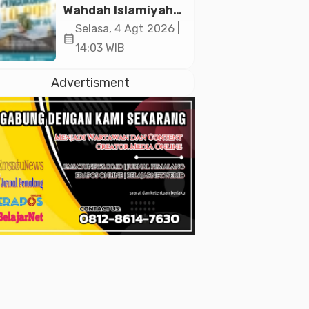
2026
Wahdah Islamiyah
Akan Kukuhkan
Selasa, 4 Agt 2026 |
calendar_month
10.000 Guru Al-
14:03 WIB
Qur’an di Masjid
Istiqlal
Advertisment