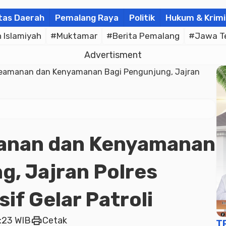
tas Daerah
Pemalang Raya
Politik
Hukum & Krimi
Islamiyah
#Muktamar
#Berita Pemalang
#Jawa T
Advertisment
Keamanan dan Kenyamanan Bagi Pengunjung, Jajran
anan dan Kenyamanan
g, Jajran Polres
if Gelar Patroli
print
9:23 WIB
Cetak
T