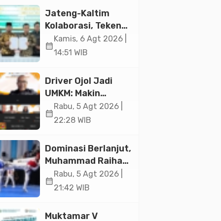
Jakarta
Jateng-Kaltim
Kolaborasi, Teken
19 Kerja Sama
Kamis, 6 Agt 2026 |
calendar_month
Ekonomi Senilai Rp
14:51 WIB
20,2 Triliun
Driver Ojol Jadi
UMKM: Makin
Sejahtera atau
Rabu, 5 Agt 2026 |
calendar_month
Merana? Ini
22:28 WIB
Temuan Diskusi
Paramadina
Dominasi Berlanjut,
Muhammad Raihan
Fadila Sabet Emas
Rabu, 5 Agt 2026 |
calendar_month
Kyorugi di Asian
21:42 WIB
Taekwondo
Indonesia Open
Muktamar V