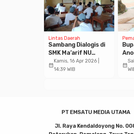
rah
Lintas Daerah
Pema
 Kondisi
Sambang Dialogis di
Bup
 Tertib,
SMK Ma’arif NU
Ano
s Pekalongan
Kajen,
Ber
 Jan 2026 |
Kamis, 16 Apr 2026 |
Sa
calendar_month
calendar_month
Forkopimda
Bhabinkamtibmas
Ren
B
14:39 WIB
WI
Sampaikan Pesan
Widu
Kamtibmas ke
Pelajar
PT EMSATU MEDIA UTAMA
Jl. Raya Kendaldoyong No. 00