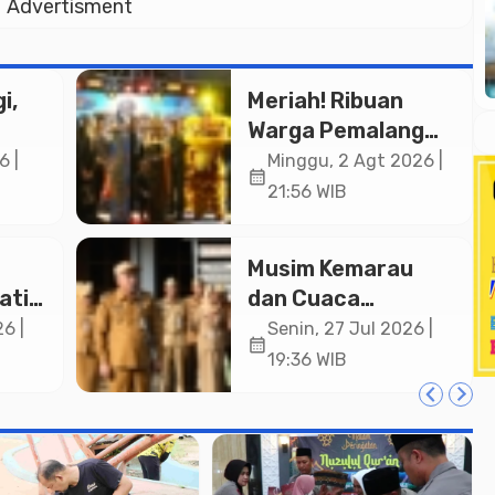
Advertisment
i,
Meriah! Ribuan
Warga Pemalang
Padati Kirab
6 |
Minggu, 2 Agt 2026 |
calendar_month
in
Festival Kamir
21:56 WIB
ASN
2026
an
Musim Kemarau
ati
dan Cuaca
a
Ekstrem, Wakil
6 |
Senin, 27 Jul 2026 |
calendar_month
ng
Bupati Pemalang
19:36 WIB
si di
Ingatkan ASN
Waspada Bahaya
Kebakaran