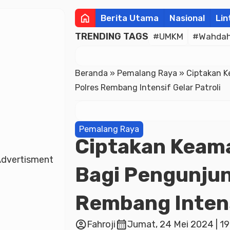
home
Berita Utama
Nasional
Lin
TRENDING TAGS
#UMKM
#Wahdah 
Beranda
»
Pemalang Raya
»
Ciptakan 
Polres Rembang Intensif Gelar Patroli
Pemalang Raya
Ciptakan Keam
dvertisment
Bagi Pengunjun
Rembang Intens
account_circle
calendar_month
Fahroji
Jumat, 24 Mei 2024 | 1