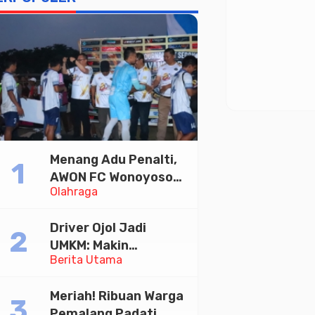
Menang Adu Penalti,
AWON FC Wonoyoso
Olahraga
Juara Bhayangkara
Cup 2026
Driver Ojol Jadi
UMKM: Makin
Berita Utama
Sejahtera atau
Merana? Ini Temuan
Meriah! Ribuan Warga
Diskusi Paramadina
Pemalang Padati