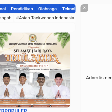
×
nal
Pendidikan
Olahraga
Teknologi
Kolom
Wis
engah
#Asian Taekwondo Indonesia Open Championsh
Advertisme
ERPOPULER