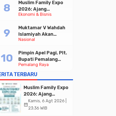
Muslim Family Expo
Taekwondo Indonesia
2026: Ajang
Open 2026
Ekonomi & Bisnis
Silaturahim dan
Kebangkitan Ekonomi
Muktamar V Wahdah
Halal di Jakarta
Islamiyah Akan
Nasional
Kukuhkan 10.000
Guru Al-Qur’an di
Pimpin Apel Pagi, Plt.
Masjid Istiqlal
Bupati Pemalang
Pemalang Raya
Tekankan Disiplin dan
Soliditas ASN untuk
ERITA TERBARU
Pelayanan Publik
Muslim Family Expo
2026: Ajang
Silaturahim dan
Kamis, 6 Agt 2026 |
calendar_month
Kebangkitan
23:36 WIB
Ekonomi Halal di