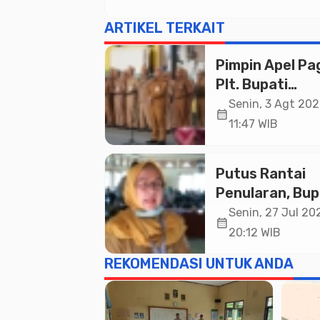
ARTIKEL TERKAIT
Pimpin Apel Pag
Plt. Bupati
Pemalang
Senin, 3 Agt 202
calendar_month
Tekankan Disipl
11:47 WIB
dan Soliditas 
untuk Pelayan
Putus Rantai
Publik
Penularan, Bup
Pemalang Buk
Senin, 27 Jul 202
calendar_month
Kegiatan Traci
20:12 WIB
TBC Terintegra
REKOMENDASI UNTUK ANDA
Mulyoharjo