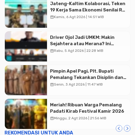
Jateng-Kaltim Kolaborasi, Teken
19 Kerja Sama Ekonomi Senilai Rp
20,2 Triliun
calendar_month
Kamis, 6 Agt 2026 | 14:51 WIB
Advertisment
Driver Ojol Jadi UMKM: Makin
Sejahtera atau Merana? Ini
Temuan Diskusi Paramadina
calendar_month
Rabu, 5 Agt 2026 | 22:28 WIB
Pimpin Apel Pagi, Plt. Bupati
Pemalang Tekankan Disiplin dan
Soliditas ASN untuk Pelayanan
calendar_month
Senin, 3 Agt 2026 | 11:47 WIB
Publik
Meriah! Ribuan Warga Pemalang
Padati Kirab Festival Kamir 2026
calendar_month
Minggu, 2 Agt 2026 | 21:56 WIB
REKOMENDASI UNTUK ANDA