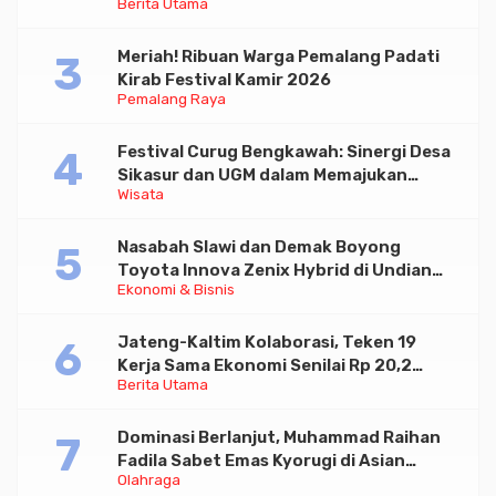
Berita Utama
Paramadina
Meriah! Ribuan Warga Pemalang Padati
Kirab Festival Kamir 2026
Pemalang Raya
Festival Curug Bengkawah: Sinergi Desa
Sikasur dan UGM dalam Memajukan
Wisata
Wisata serta UMKM Lokal
Nasabah Slawi dan Demak Boyong
Toyota Innova Zenix Hybrid di Undian
Ekonomi & Bisnis
Tabungan Bima Bank Jateng
Jateng-Kaltim Kolaborasi, Teken 19
Kerja Sama Ekonomi Senilai Rp 20,2
Berita Utama
Triliun
Dominasi Berlanjut, Muhammad Raihan
Fadila Sabet Emas Kyorugi di Asian
Olahraga
Taekwondo Indonesia Open 2026