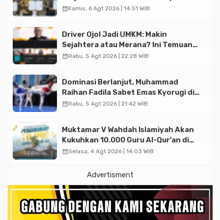
Triliun
calendar_month
Kamis, 6 Agt 2026 | 14:51 WIB
Driver Ojol Jadi UMKM: Makin
Sejahtera atau Merana? Ini Temuan
Diskusi Paramadina
calendar_month
Rabu, 5 Agt 2026 | 22:28 WIB
Dominasi Berlanjut, Muhammad
Raihan Fadila Sabet Emas Kyorugi di
Asian Taekwondo Indonesia Open
calendar_month
Rabu, 5 Agt 2026 | 21:42 WIB
2026
Muktamar V Wahdah Islamiyah Akan
Kukuhkan 10.000 Guru Al-Qur’an di
Masjid Istiqlal
calendar_month
Selasa, 4 Agt 2026 | 14:03 WIB
Advertisment