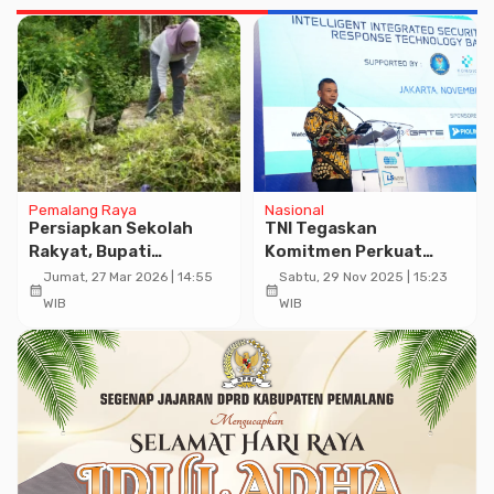
Pemalang Raya
Nasional
Persiapkan Sekolah
TNI Tegaskan
Rakyat, Bupati
Komitmen Perkuat
Pemalang Pimpin Aksi
Pertahanan Siber
Jumat, 27 Mar 2026 | 14:55
Sabtu, 29 Nov 2025 | 15:23
calendar_month
calendar_month
Jumat Bersih di Eks PG
Nasional Pada SUSEC
WIB
WIB
Sumberharjo
2025