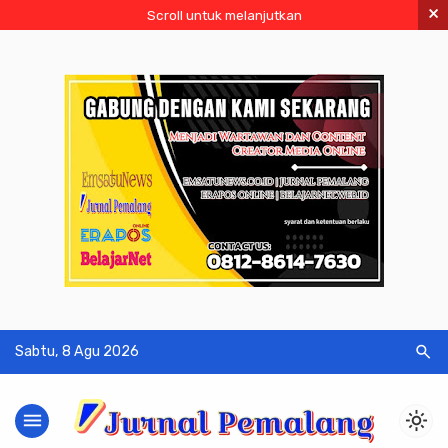
×
Scroll untuk melanjutkan
search
Sabtu, 8 Agu 2026
menu
light_mode