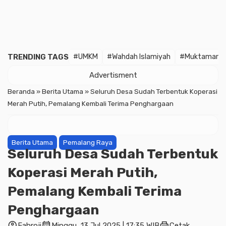
TRENDING TAGS
#UMKM
#Wahdah Islamiyah
#Muktamar
Advertisment
Beranda
»
Berita Utama
»
Seluruh Desa Sudah Terbentuk Koperasi
Merah Putih, Pemalang Kembali Terima Penghargaan
Berita Utama
Pemalang Raya
Seluruh Desa Sudah Terbentuk
Koperasi Merah Putih,
Pemalang Kembali Terima
Penghargaan
account_circle
calendar_month
print
Fahroji
Minggu, 13 Jul 2025 | 17:35 WIB
Cetak