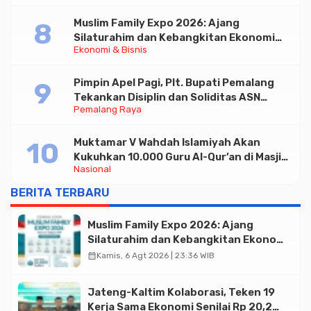
Muslim Family Expo 2026: Ajang
Silaturahim dan Kebangkitan Ekonomi
Ekonomi & Bisnis
Halal di Jakarta
Pimpin Apel Pagi, Plt. Bupati Pemalang
Tekankan Disiplin dan Soliditas ASN
Pemalang Raya
untuk Pelayanan Publik
Muktamar V Wahdah Islamiyah Akan
Kukuhkan 10.000 Guru Al-Qur’an di Masjid
Nasional
Istiqlal
BERITA TERBARU
Muslim Family Expo 2026: Ajang
Silaturahim dan Kebangkitan Ekonomi
Halal di Jakarta
calendar_month
Kamis, 6 Agt 2026 | 23:36 WIB
Jateng-Kaltim Kolaborasi, Teken 19
Kerja Sama Ekonomi Senilai Rp 20,2