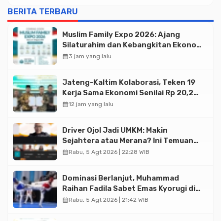
BERITA TERBARU
Muslim Family Expo 2026: Ajang
Silaturahim dan Kebangkitan Ekonomi
Halal di Jakarta
calendar_month
3 jam yang lalu
Jateng-Kaltim Kolaborasi, Teken 19
Kerja Sama Ekonomi Senilai Rp 20,2
Triliun
calendar_month
12 jam yang lalu
Driver Ojol Jadi UMKM: Makin
Sejahtera atau Merana? Ini Temuan
Diskusi Paramadina
calendar_month
Rabu, 5 Agt 2026 | 22:28 WIB
Dominasi Berlanjut, Muhammad
Raihan Fadila Sabet Emas Kyorugi di
Asian Taekwondo Indonesia Open
calendar_month
Rabu, 5 Agt 2026 | 21:42 WIB
2026