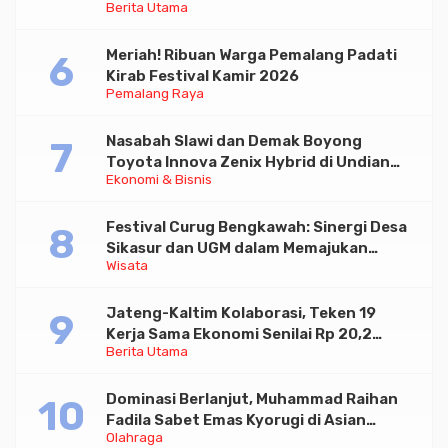
Berita Utama
Paramadina
Meriah! Ribuan Warga Pemalang Padati
Kirab Festival Kamir 2026
Pemalang Raya
Nasabah Slawi dan Demak Boyong
Toyota Innova Zenix Hybrid di Undian
Ekonomi & Bisnis
Tabungan Bima Bank Jateng
Festival Curug Bengkawah: Sinergi Desa
Sikasur dan UGM dalam Memajukan
Wisata
Wisata serta UMKM Lokal
Jateng-Kaltim Kolaborasi, Teken 19
Kerja Sama Ekonomi Senilai Rp 20,2
Berita Utama
Triliun
Dominasi Berlanjut, Muhammad Raihan
Fadila Sabet Emas Kyorugi di Asian
Olahraga
Taekwondo Indonesia Open 2026