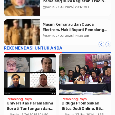
Pemalang Buka Kegiatan Tracing
TBC Terintegrasi di Mulyoharjo
calendar_month
Senin, 27 Jul 2026 | 20:12 WIB
Musim Kemarau dan Cuaca
Ekstrem, Wakil Bupati Pemalang
Ingatkan ASN Waspada Bahaya
calendar_month
Senin, 27 Jul 2026 | 19:36 WIB
Kebakaran
REKOMENDASI UNTUK ANDA
Pemalang Raya
Pemalang Raya
Universitas Paramadina
Diduga Promosikan
Soroti Tantangan dan
Situs Judi Online, 85
Solusi Koperasi Merah
Influencer Ditangkap
Sabtu, 12 Jul 2025 | 06:50
Sabtu, 23 Nov 2024 | 11:35