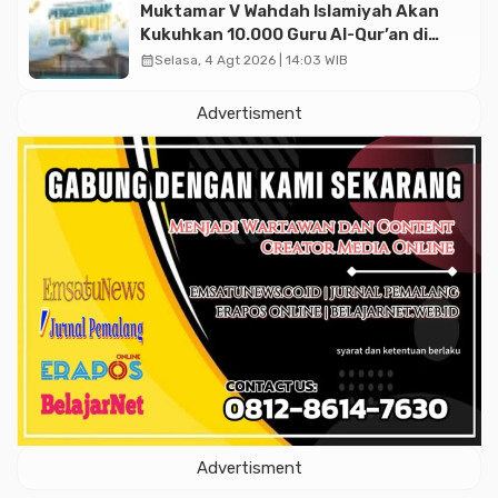
Muktamar V Wahdah Islamiyah Akan
Kukuhkan 10.000 Guru Al-Qur’an di
Masjid Istiqlal
calendar_month
Selasa, 4 Agt 2026 | 14:03 WIB
Advertisment
Advertisment