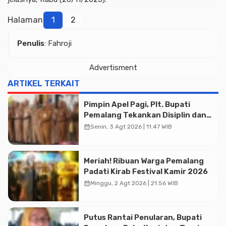
Halaman
1
2
Penulis
: Fahroji
Advertisment
ARTIKEL TERKAIT
Advertisment
Pimpin Apel Pagi, Plt. Bupati
Pemalang Tekankan Disiplin dan
Soliditas ASN untuk Pelayanan
calendar_month
Senin, 3 Agt 2026 | 11:47 WIB
Publik
Meriah! Ribuan Warga Pemalang
Padati Kirab Festival Kamir 2026
calendar_month
Minggu, 2 Agt 2026 | 21:56 WIB
Putus Rantai Penularan, Bupati