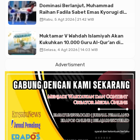
Dominasi Berlanjut, Muhammad
Raihan Fadila Sabet Emas Kyorugi di
Asian Taekwondo Indonesia Open
calendar_month
Rabu, 5 Agt 2026 | 21:42 WIB
2026
Muktamar V Wahdah Islamiyah Akan
Kukuhkan 10.000 Guru Al-Qur’an di
Masjid Istiqlal
calendar_month
Selasa, 4 Agt 2026 | 14:03 WIB
Advertisment