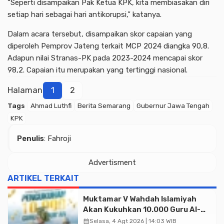
“Seperti disampaikan Pak Ketua KPK, kita membiasakan diri
setiap hari sebagai hari antikorupsi,” katanya.
Dalam acara tersebut, disampaikan skor capaian yang
diperoleh Pemprov Jateng terkait MCP 2024 diangka 90,8.
Adapun nilai Stranas-PK pada 2023-2024 mencapai skor
98,2. Capaian itu merupakan yang tertinggi nasional.
Halaman
1
2
Tags
Ahmad Luthfi
Berita Semarang
Gubernur Jawa Tengah
KPK
Penulis
: Fahroji
Advertisment
ARTIKEL TERKAIT
Muktamar V Wahdah Islamiyah
Akan Kukuhkan 10.000 Guru Al-
Qur’an di Masjid Istiqlal
calendar_month
Selasa, 4 Agt 2026 | 14:03 WIB