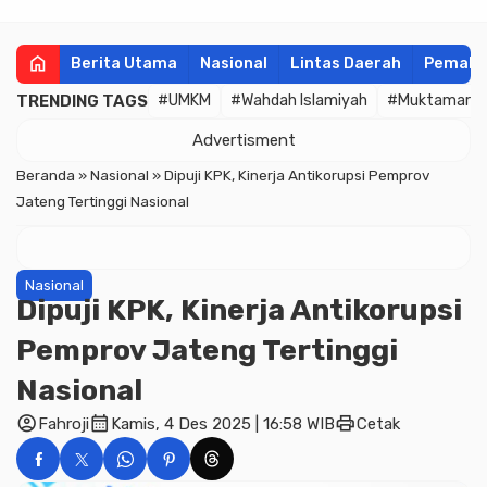
home
Berita Utama
Nasional
Lintas Daerah
Pemala
TRENDING TAGS
#UMKM
#Wahdah Islamiyah
#Muktamar
Advertisment
Beranda
»
Nasional
»
Dipuji KPK, Kinerja Antikorupsi Pemprov
Jateng Tertinggi Nasional
Nasional
Dipuji KPK, Kinerja Antikorupsi
Pemprov Jateng Tertinggi
Nasional
account_circle
calendar_month
print
Fahroji
Kamis, 4 Des 2025 | 16:58 WIB
Cetak