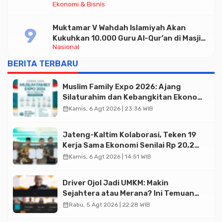
Ekonomi & Bisnis
Halal di Jakarta
Muktamar V Wahdah Islamiyah Akan
Kukuhkan 10.000 Guru Al-Qur’an di Masjid
Nasional
Istiqlal
BERITA TERBARU
Muslim Family Expo 2026: Ajang
Silaturahim dan Kebangkitan Ekonomi
Halal di Jakarta
calendar_month
Kamis, 6 Agt 2026 | 23:36 WIB
Jateng-Kaltim Kolaborasi, Teken 19
Kerja Sama Ekonomi Senilai Rp 20,2
Triliun
calendar_month
Kamis, 6 Agt 2026 | 14:51 WIB
Driver Ojol Jadi UMKM: Makin
Sejahtera atau Merana? Ini Temuan
Diskusi Paramadina
calendar_month
Rabu, 5 Agt 2026 | 22:28 WIB