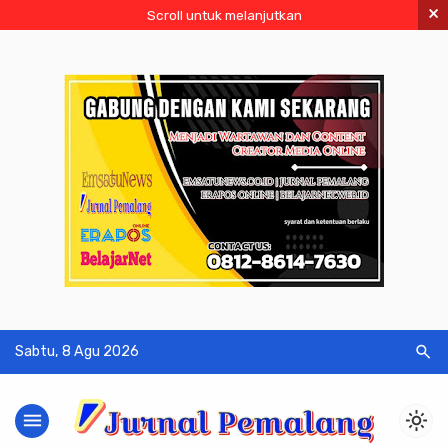
×
Scroll untuk melanjutkan
search
Sabtu, 8 Agu 2026
menu
light_mode