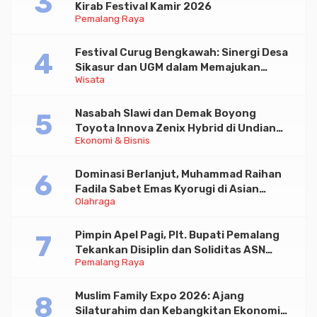
Kirab Festival Kamir 2026
Pemalang Raya
Festival Curug Bengkawah: Sinergi Desa
Sikasur dan UGM dalam Memajukan
Wisata
Wisata serta UMKM Lokal
Nasabah Slawi dan Demak Boyong
Toyota Innova Zenix Hybrid di Undian
Ekonomi & Bisnis
Tabungan Bima Bank Jateng
Dominasi Berlanjut, Muhammad Raihan
Fadila Sabet Emas Kyorugi di Asian
Olahraga
Taekwondo Indonesia Open 2026
Pimpin Apel Pagi, Plt. Bupati Pemalang
Tekankan Disiplin dan Soliditas ASN
Pemalang Raya
untuk Pelayanan Publik
Muslim Family Expo 2026: Ajang
Silaturahim dan Kebangkitan Ekonomi