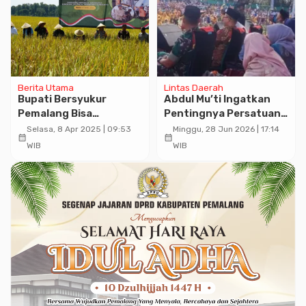
Berita Utama
Lintas Daerah
Bupati Bersyukur
Abdul Mu’ti Ingatkan
Pemalang Bisa
Pentingnya Persatuan
Berkontribusi Terhadap
dan Kepedulian Sosial
Selasa, 8 Apr 2025 | 09:53
Minggu, 28 Jun 2026 | 17:14
calendar_month
calendar_month
Ketahanan Pangan
WIB
WIB
Nasional