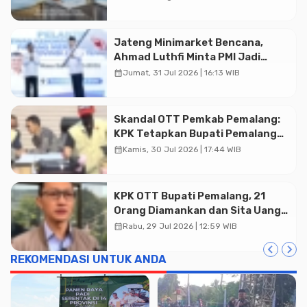
Jateng Minimarket Bencana,
Ahmad Luthfi Minta PMI Jadi
Garda Depan
calendar_month
Jumat, 31 Jul 2026 | 16:13 WIB
Skandal OTT Pemkab Pemalang:
KPK Tetapkan Bupati Pemalang
dan Oknum Staf Internal Sebagai
calendar_month
Kamis, 30 Jul 2026 | 17:44 WIB
Advertisment
Tersangka Pemerasan Rp1,98
Miliar
KPK OTT Bupati Pemalang, 21
Orang Diamankan dan Sita Uang
Tunai Rp2 Miliar Lebih
calendar_month
Rabu, 29 Jul 2026 | 12:59 WIB
REKOMENDASI UNTUK ANDA