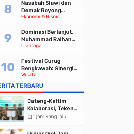
Nasabah Slawi dan
Demak Boyong
Ekonomi & Bisnis
Toyota Innova Zenix
Hybrid di Undian
Dominasi Berlanjut,
Tabungan Bima Bank
Muhammad Raihan
Jateng
Olahraga
Fadila Sabet Emas
Kyorugi di Asian
Festival Curug
Taekwondo Indonesia
Bengkawah: Sinergi
Open 2026
Wisata
Desa Sikasur dan
UGM dalam
ERITA TERBARU
Memajukan Wisata
serta UMKM Lokal
Jateng-Kaltim
Kolaborasi, Teken
19 Kerja Sama
calendar_month
1 jam yang lalu
Ekonomi Senilai Rp
20,2 Triliun
Driver Ojol Jadi