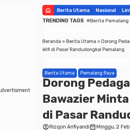
home
Berita Utama
Nasional
Lin
TRENDING TAGS
#Berita Pemalang
Beranda
»
Berita Utama
»
Dorong Pedag
Wifi di Pasar Randudongkal Pemalang
Berita Utama
Pemalang Raya
Dorong Pedagan
dvertisment
Bawazier Minta
di Pasar Rand
account_circle
calendar_month
Rizqon Arifiyandi
Minggu, 2 Feb