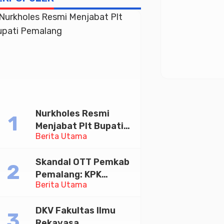
Nurkholes Resmi
Menjabat Plt Bupati
Berita Utama
Pemalang
Skandal OTT Pemkab
Pemalang: KPK
Berita Utama
Tetapkan Bupati
Pemalang dan Oknum
DKV Fakultas Ilmu
Staf Internal Sebagai
Rekayasa,