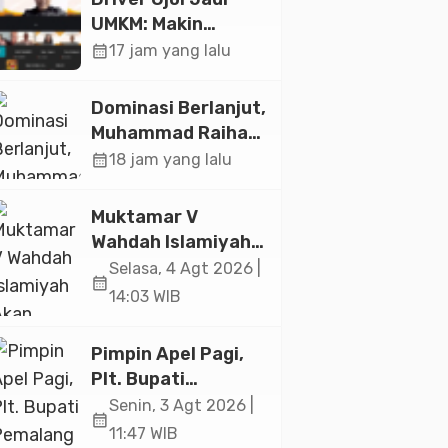
UMKM: Makin
Sejahtera atau
calendar_month
17 jam yang lalu
Merana? Ini
Temuan Diskusi
Dominasi Berlanjut,
Paramadina
Muhammad Raihan
Fadila Sabet Emas
calendar_month
18 jam yang lalu
Kyorugi di Asian
Taekwondo
Muktamar V
Indonesia Open
Wahdah Islamiyah
2026
Akan Kukuhkan
Selasa, 4 Agt 2026 |
calendar_month
10.000 Guru Al-
14:03 WIB
Qur’an di Masjid
Istiqlal
Pimpin Apel Pagi,
Plt. Bupati
Pemalang
Senin, 3 Agt 2026 |
calendar_month
Tekankan Disiplin
11:47 WIB