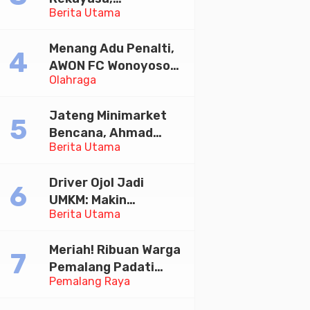
Tersangka
Berita Utama
Universitas
Pemerasan Rp1,98
Paramadina Gelar
Miliar
Menang Adu Penalti,
Diskusi Desain
AWON FC Wonoyoso
Olahraga
Juara Bhayangkara
Cup 2026
Jateng Minimarket
Bencana, Ahmad
Berita Utama
Luthfi Minta PMI Jadi
Garda Depan
Driver Ojol Jadi
UMKM: Makin
Berita Utama
Sejahtera atau
Merana? Ini Temuan
Meriah! Ribuan Warga
Diskusi Paramadina
Pemalang Padati
Pemalang Raya
Kirab Festival Kamir
2026