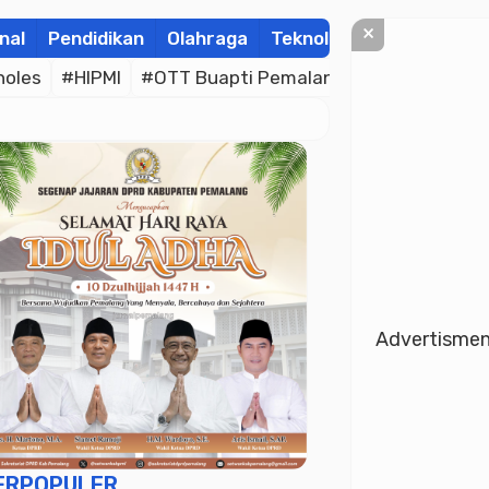
×
nal
Pendidikan
Olahraga
Teknologi
Kolom
Wis
holes
#HIPMI
#OTT Buapti Pemalang
#Bhayangkara
Advertisme
ERPOPULER