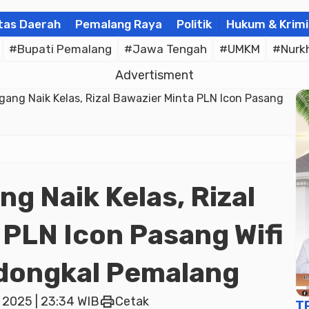
tas Daerah
Pemalang Raya
Politik
Hukum & Krimi
#Bupati Pemalang
#Jawa Tengah
#UMKM
#Nurk
Advertisment
ang Naik Kelas, Rizal Bawazier Minta PLN Icon Pasang
g Naik Kelas, Rizal
 PLN Icon Pasang Wifi
udongkal Pemalang
print
 2025 | 23:34 WIB
Cetak
T