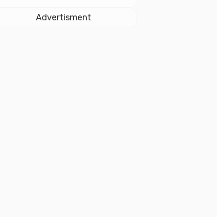
dan Soliditas ASN
untuk Pelayanan
Advertisment
Publik